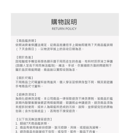
4.訂單成立30分鐘內，如未前往確認交易或遇審核未通過，訂單將自動取
１．簡單：不需註冊會員、不需綁卡、不需儲值。
運送方式
消。如遇「轉專審核」未通過狀況，表示未達大哥付你分期系統評分，恕無
２．便利：只要手機號碼，簡訊認證，即可結帳。
法說明評估內容。
３．安心：先確認商品／服務後，再付款。
全家取貨付款
【繳款方式說明】
1.分期款項不併入電信帳單，「大哥付你分期」於每月結算日後寄送繳費提
每筆NT$80，滿NT$2,000(含以上)免運費
【「AFTEE先享後付」結帳流程】
醒簡訊。
１．於結帳方式選擇「AFTEE先享後付」後，將跳轉至「AFTEE先享後付」
2.透過簡訊連結打開帳單後，可選擇「超商條碼／台灣大直營門市／銀行轉
付款後全家取貨
結帳頁面，進行簡訊認證並確認金額後，即可完成結帳。
帳／街口支付／iPASS MONEY」等通路繳費。
２．訂單成立數日內，您將收到繳費通知簡訊。
每筆NT$80，滿NT$2,000(含以上)免運費
３．收到繳費通知簡訊後14天內，點擊此簡訊中的連結，可透過四大超商／
【注意事項】
ATM／網路銀行／等多元方式進行付款，方視為交易完成。
萊爾富取貨付款
1.本服務係由「台灣大哥大股份有限公司」（以下簡稱本公司）所提供，讓
※ 請注意：結帳手續完成當下不需立刻繳費，但若您需要取消訂單，請聯絡
用戶於交易時，得透過本服務購買商品或服務，並由商店將買賣／分期付款
每筆NT$80，滿NT$2,000(含以上)免運費
購買商品的店家。未經商家同意取消之訂單仍視為有效，需透過AFTEE先享
買賣價金債權讓與本公司後，依約使用本公司帳單繳交帳款。
後付繳納相關費用。
2.基於同意付款使用「大哥付你分期」之契約關係目的，商店將以您的個人
付款後萊爾富取貨
※ 交易是否成功請以「AFTEE先享後付 」之結帳頁面顯示為準，若有關於
資料（包含姓名、電話或地址）提供予台灣大哥大進項蒐集、處理及利用，
是否繳費成功／繳費後需取消欲退款等相關疑問，請聯繫「AFTEE先享後付
每筆NT$80，滿NT$2,000(含以上)免運費
由本公司與您本人進行分期帳單所需資料之確認、核對及更正。
客戶支援中心」
https://netprotections.freshdesk.com/support/home
3.完整用戶服務條款，請詳閱以下連結：
https://oppay.tw/userRule
7-11取貨付款
【注意事項】
１．透過由恩沛科技股份有限公司提供之「AFTEE先享後付」服務完成之交
每筆NT$80，滿NT$2,000(含以上)免運費
易，需依本服務之必要範圍內提供個人資料，並將交易相關給付款項請求債
權轉讓予恩沛科技股份有限公司。
付款後7-11取貨
２．關於個人資料處理事宜，請瀏覽以下網址：
每筆NT$80，滿NT$2,000(含以上)免運費
https://aftee.tw/terms/#terms3
３．未成年的使用者請事先徵得法定代理人或監護人之同意方可使用
宅配
「AFTEE先享後付」，若未經同意申辦者引起之損失，本公司不負相關責