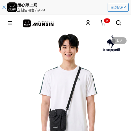
滿心線上購
開啟APP
立刻使用官方APP
0
1
/
9