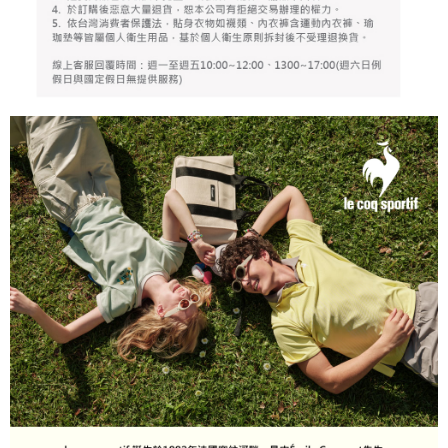
任。
每筆NT$80，滿NT$2,000(含以上)免運費
４．使用「AFTEE先享後付」時，將依據個別帳號之用戶狀況，依本公司即
時審查核予不同之上限額度；若仍有額度不足之情形，本公司將視審查結果
離島宅配
請求用戶進行身份認證。
每筆NT$280，滿NT$2,000(含以上)免運費
５．嚴禁一人註冊多個帳號或使用他人資訊註冊。若發現惡意使用之情形，
恩沛科技股份有限公司將有權停止該用戶之使用額度並採取法律行動。