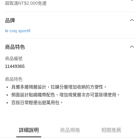
超取滿NT$2,000免運
付款方式
品牌
信用卡一次付款
le coq sportif
超商取貨付款
商品特色
LINE Pay
商品編號
Apple Pay
11449365
街口支付
商品特色
悠遊付
具備多層隔層設計，拉鍊分層增加收納的方便性。
大哥付你分期
側面設計點綴織帶配色，增加視覺層次亦可當掛環使用。
相關說明
百搭日常輕便出遊萬用包。
【大哥付你分期使用說明】
AFTEE先享後付
1.本服務由台灣大哥大提供，台灣大哥大用戶可立即使用無須另外申請。
2.付款方式選擇「大哥付你分期」，訂單成立後會自動跳轉到大哥付的交易
相關說明
流程，驗證手機門號後，選擇欲分期的期數、繳款截止日，確認付款後即完
【關於「AFTEE先享後付」】
詳細說明
商品規格
相關推薦
成交易。
ATM付款
AFTEE先享後付是「在收到商品之後才付款」的支付方式。 讓您購物簡單
3.實際核准額度、可分期數及費用金額請依後續交易確認頁面所載為準。
便利好安心！