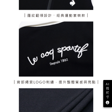
AI
找
尺
寸