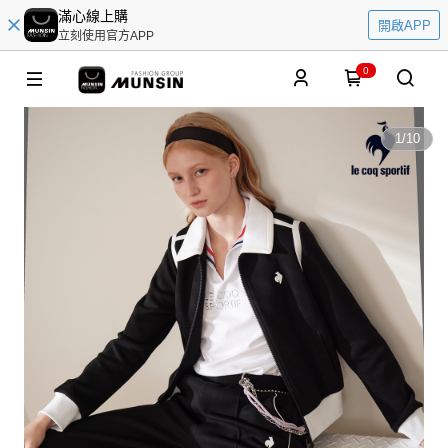
滿心線上購
開啟APP
立刻使用官方APP
0
1
/
10