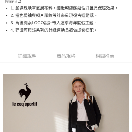
商品特色
悠遊付
1. 嚴選珠地空氣層布料，細緻親膚蓬鬆性好且具保暖效果。
大哥付你分期
2. 撞色肩袖與領片羅紋設計來呈現復古運動感。
相關說明
3. 背後繩索LOGO設計帶入這季海洋度假主題。
【大哥付你分期使用說明】
4. 建議可與該系列的針織運動長褲做成套搭配。
AFTEE先享後付
1.本服務由台灣大哥大提供，台灣大哥大用戶可立即使用無須另外申請。
2.付款方式選擇「大哥付你分期」，訂單成立後會自動跳轉到大哥付的交易
相關說明
流程，驗證手機門號後，選擇欲分期的期數、繳款截止日，確認付款後即完
【關於「AFTEE先享後付」】
成交易。
ATM付款
AFTEE先享後付是「在收到商品之後才付款」的支付方式。 讓您購物簡單
3.實際核准額度、可分期數及費用金額請依後續交易確認頁面所載為準。
詳細說明
商品規格
相關推薦
便利好安心！
4.訂單成立30分鐘內，如未前往確認交易或遇審核未通過，訂單將自動取
１．簡單：不需註冊會員、不需綁卡、不需儲值。
運送方式
消。如遇「轉專審核」未通過狀況，表示未達大哥付你分期系統評分，恕無
２．便利：只要手機號碼，簡訊認證，即可結帳。
法說明評估內容。
３．安心：先確認商品／服務後，再付款。
全家取貨付款
【繳款方式說明】
1.分期款項不併入電信帳單，「大哥付你分期」於每月結算日後寄送繳費提
免運費
【「AFTEE先享後付」結帳流程】
醒簡訊。
１．於結帳方式選擇「AFTEE先享後付」後，將跳轉至「AFTEE先享後付」
2.透過簡訊連結打開帳單後，可選擇「超商條碼／台灣大直營門市／銀行轉
付款後全家取貨
結帳頁面，進行簡訊認證並確認金額後，即可完成結帳。
帳／街口支付／iPASS MONEY」等通路繳費。
２．訂單成立數日內，您將收到繳費通知簡訊。
免運費
３．收到繳費通知簡訊後14天內，點擊此簡訊中的連結，可透過四大超商／
【注意事項】
ATM／網路銀行／等多元方式進行付款，方視為交易完成。
萊爾富取貨付款
1.本服務係由「台灣大哥大股份有限公司」（以下簡稱本公司）所提供，讓
※ 請注意：結帳手續完成當下不需立刻繳費，但若您需要取消訂單，請聯絡
用戶於交易時，得透過本服務購買商品或服務，並由商店將買賣／分期付款
免運費
購買商品的店家。未經商家同意取消之訂單仍視為有效，需透過AFTEE先享
買賣價金債權讓與本公司後，依約使用本公司帳單繳交帳款。
後付繳納相關費用。
2.基於同意付款使用「大哥付你分期」之契約關係目的，商店將以您的個人
付款後萊爾富取貨
※ 交易是否成功請以「AFTEE先享後付 」之結帳頁面顯示為準，若有關於