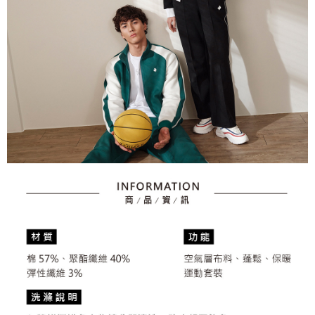
資料（包含姓名、電話或地址）提供予台灣大哥大進項蒐集、處理及利用，
是否繳費成功／繳費後需取消欲退款等相關疑問，請聯繫「AFTEE先享後付
免運費
由本公司與您本人進行分期帳單所需資料之確認、核對及更正。
客戶支援中心」
https://netprotections.freshdesk.com/support/home
3.完整用戶服務條款，請詳閱以下連結：
https://oppay.tw/userRule
7-11取貨付款
【注意事項】
１．透過由恩沛科技股份有限公司提供之「AFTEE先享後付」服務完成之交
免運費
易，需依本服務之必要範圍內提供個人資料，並將交易相關給付款項請求債
權轉讓予恩沛科技股份有限公司。
付款後7-11取貨
２．關於個人資料處理事宜，請瀏覽以下網址：
免運費
https://aftee.tw/terms/#terms3
３．未成年的使用者請事先徵得法定代理人或監護人之同意方可使用
宅配
「AFTEE先享後付」，若未經同意申辦者引起之損失，本公司不負相關責
任。
免運費
４．使用「AFTEE先享後付」時，將依據個別帳號之用戶狀況，依本公司即
時審查核予不同之上限額度；若仍有額度不足之情形，本公司將視審查結果
離島宅配
請求用戶進行身份認證。
免運費
５．嚴禁一人註冊多個帳號或使用他人資訊註冊。若發現惡意使用之情形，
恩沛科技股份有限公司將有權停止該用戶之使用額度並採取法律行動。