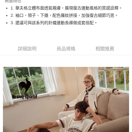
商品特色
悠遊付
1. 華夫格立體布面透氣親膚，展現復古運動風格的質感詮釋。
大哥付你分期
2. 袖口、領子、下擺，配色羅紋拼接，加強復古細節巧思。
相關說明
3. 建議可與該系列的針織運動長褲做成套搭配。
【大哥付你分期使用說明】
AFTEE先享後付
1.本服務由台灣大哥大提供，台灣大哥大用戶可立即使用無須另外申請。
2.付款方式選擇「大哥付你分期」，訂單成立後會自動跳轉到大哥付的交易
相關說明
流程，驗證手機門號後，選擇欲分期的期數、繳款截止日，確認付款後即完
【關於「AFTEE先享後付」】
詳細說明
商品規格
相關推薦
成交易。
ATM付款
AFTEE先享後付是「在收到商品之後才付款」的支付方式。 讓您購物簡單
3.實際核准額度、可分期數及費用金額請依後續交易確認頁面所載為準。
便利好安心！
4.訂單成立30分鐘內，如未前往確認交易或遇審核未通過，訂單將自動取
１．簡單：不需註冊會員、不需綁卡、不需儲值。
運送方式
消。如遇「轉專審核」未通過狀況，表示未達大哥付你分期系統評分，恕無
２．便利：只要手機號碼，簡訊認證，即可結帳。
法說明評估內容。
３．安心：先確認商品／服務後，再付款。
全家取貨付款
【繳款方式說明】
1.分期款項不併入電信帳單，「大哥付你分期」於每月結算日後寄送繳費提
免運費
【「AFTEE先享後付」結帳流程】
醒簡訊。
１．於結帳方式選擇「AFTEE先享後付」後，將跳轉至「AFTEE先享後付」
2.透過簡訊連結打開帳單後，可選擇「超商條碼／台灣大直營門市／銀行轉
付款後全家取貨
結帳頁面，進行簡訊認證並確認金額後，即可完成結帳。
帳／街口支付／iPASS MONEY」等通路繳費。
２．訂單成立數日內，您將收到繳費通知簡訊。
免運費
３．收到繳費通知簡訊後14天內，點擊此簡訊中的連結，可透過四大超商／
【注意事項】
ATM／網路銀行／等多元方式進行付款，方視為交易完成。
萊爾富取貨付款
1.本服務係由「台灣大哥大股份有限公司」（以下簡稱本公司）所提供，讓
※ 請注意：結帳手續完成當下不需立刻繳費，但若您需要取消訂單，請聯絡
用戶於交易時，得透過本服務購買商品或服務，並由商店將買賣／分期付款
免運費
購買商品的店家。未經商家同意取消之訂單仍視為有效，需透過AFTEE先享
買賣價金債權讓與本公司後，依約使用本公司帳單繳交帳款。
後付繳納相關費用。
2.基於同意付款使用「大哥付你分期」之契約關係目的，商店將以您的個人
付款後萊爾富取貨
※ 交易是否成功請以「AFTEE先享後付 」之結帳頁面顯示為準，若有關於