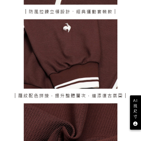
AI
找
尺
寸