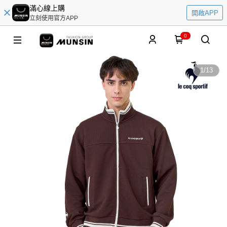
滿心線上購
開啟APP
立刻使用官方APP
0
1
/
13