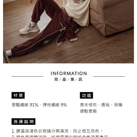
資料（包含姓名、電話或地址）提供予台灣大哥大進項蒐集、處理及利用，
是否繳費成功／繳費後需取消欲退款等相關疑問，請聯繫「AFTEE先享後付
免運費
由本公司與您本人進行分期帳單所需資料之確認、核對及更正。
客戶支援中心」
https://netprotections.freshdesk.com/support/home
3.完整用戶服務條款，請詳閱以下連結：
https://oppay.tw/userRule
7-11取貨付款
【注意事項】
１．透過由恩沛科技股份有限公司提供之「AFTEE先享後付」服務完成之交
免運費
易，需依本服務之必要範圍內提供個人資料，並將交易相關給付款項請求債
權轉讓予恩沛科技股份有限公司。
付款後7-11取貨
２．關於個人資料處理事宜，請瀏覽以下網址：
免運費
https://aftee.tw/terms/#terms3
３．未成年的使用者請事先徵得法定代理人或監護人之同意方可使用
宅配
「AFTEE先享後付」，若未經同意申辦者引起之損失，本公司不負相關責
任。
免運費
４．使用「AFTEE先享後付」時，將依據個別帳號之用戶狀況，依本公司即
時審查核予不同之上限額度；若仍有額度不足之情形，本公司將視審查結果
離島宅配
請求用戶進行身份認證。
免運費
５．嚴禁一人註冊多個帳號或使用他人資訊註冊。若發現惡意使用之情形，
恩沛科技股份有限公司將有權停止該用戶之使用額度並採取法律行動。