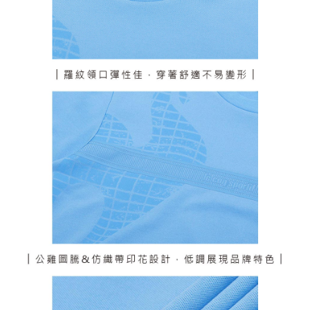
個人情報の処理、利用について疑問がある、または関連する法律の権利を
行使したい場合は、ネットプロテクションズ
cs_tw@netprotections.co.jp
にご連絡ください。上記に示した個人情報を、必要な購入注文書とあわせ
てAFTEEにご提供いただく、またはAFTEEにあなたの個人情報の収集、処
理、利用を許可することににご同意いただけない場合は、当サービスを選
択しないでください。