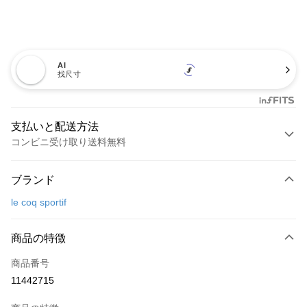
AI
找尺寸
支払いと配送方法
コンビニ受け取り送料無料
お支払い方法
ブランド
クレジットカード1回払い
le coq sportif
コンビニ店頭代金引換
LINE Pay
商品の特徴
Apple Pay
商品番号
11442715
JKOPAY