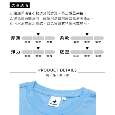
とに計算されます。AFTEEで注文すると、商品を受け取るまで支払い期限
送料無料
【注意事項】
を延長できますが、商品を期限内に受け取れない場合があります（例：予
1. 本サービスは「台湾大哥大株式会社」（以下「当社」といいます）によ
約商品や商品到着日が比較的遅い商品）。そのため、商品到着の有無に関
7-11取貨付款
って提供され、ユーザーが取引時に本サービスを通じて商品やサービスを
わらず、AFTEEで指定された期限内にお支払いください。
購入できるようにし、店舗が売買／分割払い売買の債権を当社に譲渡した
送料無料
後、契約に基づいて当社の請求書で帳款を支払うことになります。
二、支払い限度額
2. 「OP Pay Later」を利用する契約関係の目的から、店舗はあなたの個人
付款後7-11取貨
1.初回 AFTEEを ご利用の際に、認証結果及び当社の審査の結果に基づ
情報（名前、電話または住所を含む）を台湾大哥大に提供し、収集、処理
き、限度額が設定されます。
送料無料
および利用するために、当社があなた本人と分割請求書に必要な情報の確
2.決済金額は最低NT$20です。
認、照合および修正を行います。
3.現在、台湾の会員のみご利用いただけます。
宅配
3. 完全なユーザーサービス規約については、以下のリンクを参照してくだ
さい：
https://oppay.tw/userRule
三、利用規約「AFTEE代金後払い」（以下当サービスという）はネットプ
送料無料
ロテクションズ（以下 AFTEE という）が提供し、AFTEEが代金を徴収し
ます。当サービスご利用の際に提供しなければならない個人情報（注文者
離島宅配
の氏名、電話番号、受取人の氏名、電話番号、受取人住所を含むがこれに
送料無料
限らない）は、AFTEEに渡され当サービスで必要な範囲内で利用されま
す。AFTEEの個人情報の収集、処理、利用について、詳細はAFTEE公式ホ
ームページの『個人情報の収集、処理及び利用に関する声明』をご参照く
ださい（
https://aftee.tw/privacypolicy/
）。
AFTEEの初回ご利用の際に、審査を通過すれば、最高額がNT$10,000にな
ります。支払い期限を過ぎた場合、その金額に基づいて年利20%の遅延滞
納金が加算されます。未成年の利用者は、事前に法定代理人または後見人
の同意を得ればAFTEEをご利用いただけます。