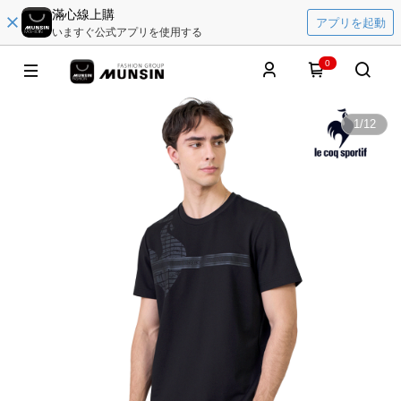
滿心線上購
アプリを起動
いますぐ公式アプリを使用する
0
1
/
12