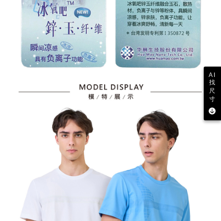
AI
找
尺
寸