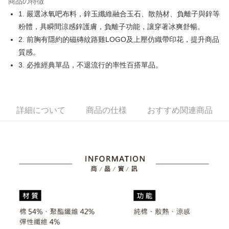
商品の特徴
Easy Wallet
1. 嚴選冰氧吧布料，鋅玉纖維融合玉石、散熱材、負離子與鋅等
OP Pay Later
粉體，具瞬間涼感鋅護膚，負離子功能，讓穿著冰爽舒暢。
説明
2. 前胸有隱約的磁磚紋路雞LOGO及上壓仿織帶印花，提升商品
【OP Pay Later 使用説明】
質感。
AFTEE代金後払い
1. 本サービスは台湾大哥大によって提供され、台湾大哥大のユーザーは追
3. 必推經典單品，不退流行的率性百搭單品。
加の申請なしで即時に利用可能です。
説明
2. 支払い方法で「OP Pay Later」を選択すると、注文が成立した後に自動
一、 AFTEE代金後払いについて
的に OP Pay Later の取引プロセスに移行し、携帯番号を確認後、分割払
ATM払い
1.お支払い方法でAFTEE代金後払いを選択すると、携帯電話認証ウィンド
いの回数や支払い期限を選択し、支払いを確認すると取引が完了します。
ウが表示されます。
3. 実際の承認額、分割回数および費用については、後続の取引確認ページ
2.SMSで認証してお支払い手続を進めてください。
詳細について
商品の仕様
おすすめ関連商品
配送方法
を基準とします。
3.注文するときのお支払いは不要です。商品はご指定の住所に配送されま
4. 注文成立後30分以内に確認取引を行わない場合や審査が通過しない場
す。
全家取貨付款
合、注文は自動的にキャンセルされます。「転専審査」に未通過の状況が
4.ご注文が完了すると、携帯に支払い通知のSMSが届きます。アプリ会員
発生した場合は、システムの評価基準に達していないことを意味し、評価
送料無料
の場合は、AFTEE アプリプッシュ通知が届きます。
内容についての説明はいたしかねます。
5.商品受け取り時のお支払いは不要です。商品を確かめてから、SMSまた
付款後全家取貨
はアプリの通知に従って、4大コンビニ、またはATM/オンラインバンキン
グでお支払いください。
送料無料
【支払い方法の説明】
1. 分割払いの金額は電信請求書に統合されず、「OP Pay Later」は毎月の
代金納付期限は最短で 14 日以内ですので、ご注意ください。AFTEE アプ
萊爾富取貨付款
締め日後に支払いリマインダーのSMSを送信します。
リをダウンロードして AFTEE 会員になるとお支払い期限を最長 45 日以内
2. SMSのリンクを通じて請求書を開いた後、「コンビニバーコード／台湾
送料無料
まで延長できます。
大直営店舗／銀行振込／街口支払い／iPASS MONEY」などのチャネルで
支払いを選択できます。
付款後萊爾富取貨
お支払期限は、ショップが請求した期日と、AFTEEで延長できる日数をも