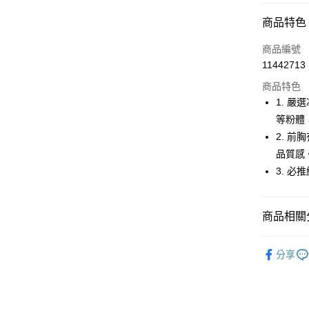
超商取貨
商品特色
LINE Pay
商品編號
Apple Pay
11442713
商品特色
街口支付
1. 
悠遊付
等粉體
2. 
大哥付你
品質感
相關說明
【大哥付
3. 
AFTEE先
1.本服務
2.付款方
相關說明
流程，驗
【關於「A
商品相關分
ATM付款
完成交易
AFTEE
3.實際核
便利好安
🚴‍♂️ le coq 
4.訂單成
１．簡單
分享
消。如遇
２．便利
運送方式
🚴‍♂️ le coq 
無法說明
３．安心
【繳款方
🚴‍♂️ le coq 
全家取貨
1.分期款
【「AFT
醒簡訊。
免運費
１．於結帳