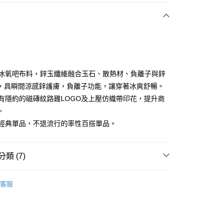
付款
嚴選冰氧吧布料，鋅玉纖維融合玉石、散熱材、負離子與鋅
，具瞬間涼感鋅護膚，負離子功能，讓穿著冰爽舒暢。
前胸有隱約的磁磚紋路雞LOGO及上壓仿織帶印花，提升商
分期
。
你分期使用說明】
必推經典單品，不退流行的率性百搭單品。
享後付
由台灣大哥大提供，台灣大哥大用戶可立即使用無須另外申請。
式選擇「大哥付你分期」，訂單成立後會自動跳轉到大哥付的交易
證手機門號後，選擇欲分期的期數、繳款截止日，確認付款後即
FTEE先享後付」】
類 (7)
。
先享後付是「在收到商品之後才付款」的支付方式。 讓您購物簡單
准額度、可分期數及費用金額請依後續交易確認頁面所載為準。
心！
sportif
男裝 | T-SHIRT/POLO 衫
立30分鐘內，如未前往確認交易或遇審核未通過，訂單將自動取
：不需註冊會員、不需綁卡、不需儲值。
客服
「轉專審核」未通過狀況，表示未達大哥付你分期系統評分，恕
：只要手機號碼，簡訊認證，即可結帳。
sportif
📍2026春夏新品上市
評估內容。
：先確認商品／服務後，再付款。
式說明】
sportif
潮流選品｜基礎百搭
付款
項不併入電信帳單，「大哥付你分期」於每月結算日後寄送繳費提
EE先享後付」結帳流程】
方式選擇「AFTEE先享後付」後，將跳轉至「AFTEE先享後