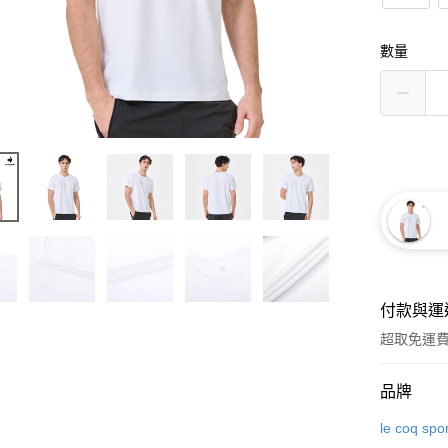
數量
付款與運
超取免運
付款方式
品牌
信用卡一
le coq spor