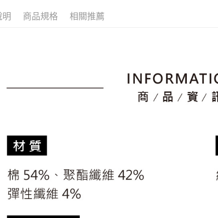
▶男裝
2.透過簡
付」結帳
帳／街口支
說明
商品規格
相關推薦
付款後全
２．訂單
🚴‍♂️ le coq 
３．收到繳
免運費
【注意事
📍本月精
／ATM／
1.本服務
※ 請注意
市
萊爾富取
用戶於交
絡購買商品
款買賣價
🌸2026 
先享後付
免運費
2.基於同
※ 交易是
資料（包
是否繳費成
付款後萊
用，由本
付客戶支
免運費
3.完整用
【注意事
7-11取貨
１．透過由
交易，需
免運費
求債權轉
２．關於
付款後7-1
https://aft
免運費
３．未成
「AFTE
宅配
任。
４．使用「
免運費
即時審查
結果請求
離島宅配
５．嚴禁
免運費