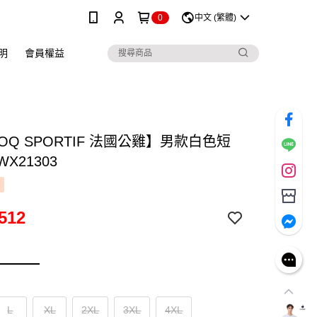
0
中文 (繁體)
明
會員權益
COQ SPORTIF 法國公雞】男款白色短
WX21303
512
L
XL
2XL
3XL
4XL