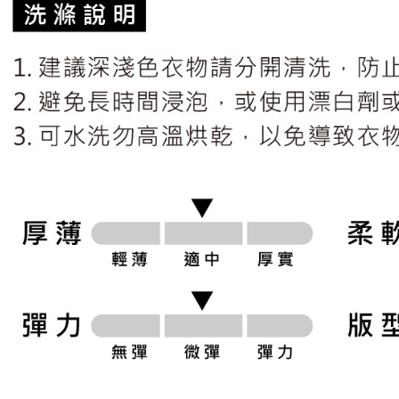
形，恩沛
動。