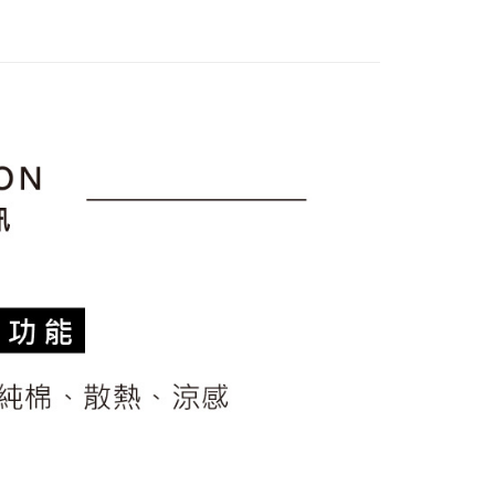
上衣
短袖T恤
訊連結打開帳單後，可選擇「超商條碼／台灣大直營門市／銀行轉
頁面，進行簡訊認證並確認金額後，即可完成結帳。
付／iPASS MONEY」等通路繳費。
家取貨
成立數日內，您將收到繳費通知簡訊。
sportif
◾ 全部商品
費通知簡訊後14天內，點擊此簡訊中的連結，可透過四大超商
項】
選｜精選3折起
🐓公雞牌｜精選6折起
2026春新品上
網路銀行／等多元方式進行付款，方視為交易完成。
係由「台灣大哥大股份有限公司」（以下簡稱本公司）所提供，讓
：結帳手續完成當下不需立刻繳費，但若您需要取消訂單，請聯
貨付款
易時，得透過本服務購買商品或服務，並由商店將買賣／分期付
的店家。未經商家同意取消之訂單仍視為有效，需透過AFTEE
金債權讓與本公司後，依約使用本公司帳單繳交帳款。
春夏新品
🏝️ le coq sportif法國公雞
繳納相關費用。
意付款使用「大哥付你分期」之契約關係目的，商店將以您的個人
否成功請以「AFTEE先享後付 」之結帳頁面顯示為準，若有關於
含姓名、電話或地址）提供予台灣大哥大進項蒐集、處理及利
功／繳費後需取消欲退款等相關疑問，請聯繫「AFTEE先享後
爾富取貨
公司與您本人進行分期帳單所需資料之確認、核對及更正。
援中心」
https://netprotections.freshdesk.com/support/home
戶服務條款，請詳閱以下連結：
https://oppay.tw/userRule
項】
付款
恩沛科技股份有限公司提供之「AFTEE先享後付」服務完成之
依本服務之必要範圍內提供個人資料，並將交易相關給付款項請
讓予恩沛科技股份有限公司。
個人資料處理事宜，請瀏覽以下網址：
1取貨
ee.tw/terms/#terms3
年的使用者請事先徵得法定代理人或監護人之同意方可使用
E先享後付」，若未經同意申辦者引起之損失，本公司不負相關責
AFTEE先享後付」時，將依據個別帳號之用戶狀況，依本公司
核予不同之上限額度；若仍有額度不足之情形，本公司將視審查
用戶進行身份認證。
一人註冊多個帳號或使用他人資訊註冊。若發現惡意使用之情