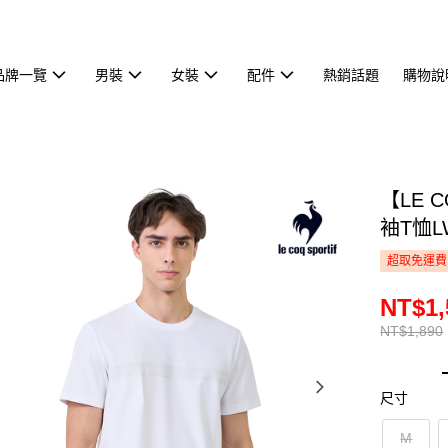
品牌一覽
男裝
女裝
配件
熱銷話題
購物說
【LE 
袖T恤L
超取免運費
NT$1,
NT$1,890
尺寸
M