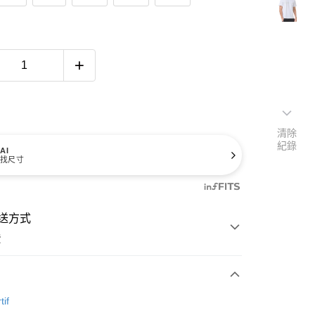
清除
紀錄
AI
找尺寸
送方式
費
次付款
tif