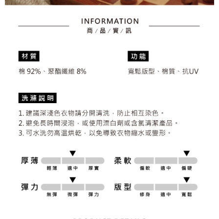
任。
免運費
４．使用「AFTEE先享後付」時，將依據個別帳號之用戶狀況，依本公司即
時審查核予不同之上限額度；若仍有額度不足之情形，本公司將視審查結果
離島宅配
請求用戶進行身份認證。
免運費
５．嚴禁一人註冊多個帳號或使用他人資訊註冊。若發現惡意使用之情形，
恩沛科技股份有限公司將有權停止該用戶之使用額度並採取法律行動。