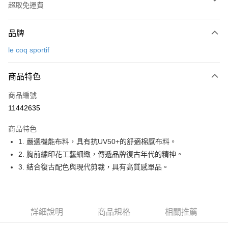
超取免運費
付款方式
品牌
信用卡一次付款
le coq sportif
超商取貨付款
商品特色
LINE Pay
商品編號
Apple Pay
11442635
街口支付
商品特色
悠遊付
1. 嚴選機能布料，具有抗UV50+的舒適棉感布料。
大哥付你分期
2. 胸前繡印花工藝細緻，傳遞品牌復古年代的精神。
相關說明
3. 結合復古配色與現代剪裁，具有高質感單品。
【大哥付你分期使用說明】
AFTEE先享後付
1.本服務由台灣大哥大提供，台灣大哥大用戶可立即使用無須另外申請。
2.付款方式選擇「大哥付你分期」，訂單成立後會自動跳轉到大哥付的交易
相關說明
流程，驗證手機門號後，選擇欲分期的期數、繳款截止日，確認付款後即完
【關於「AFTEE先享後付」】
詳細說明
商品規格
相關推薦
成交易。
ATM付款
AFTEE先享後付是「在收到商品之後才付款」的支付方式。 讓您購物簡單
3.實際核准額度、可分期數及費用金額請依後續交易確認頁面所載為準。
便利好安心！