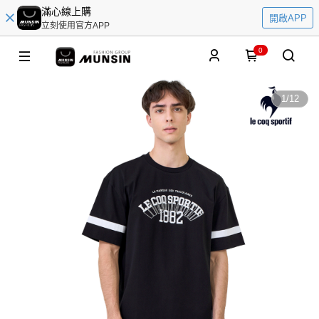
滿心線上購
開啟APP
立刻使用官方APP
0
1
/
12