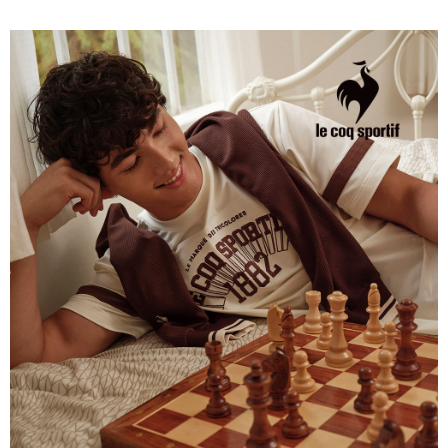
4.訂單成立30分鐘內，如未前往確認交易或遇審核未通過，訂單將自動取
１．簡單：不需註冊會員、不需綁卡、不需儲值。
運送方式
消。如遇「轉專審核」未通過狀況，表示未達大哥付你分期系統評分，恕無
２．便利：只要手機號碼，簡訊認證，即可結帳。
法說明評估內容。
３．安心：先確認商品／服務後，再付款。
全家取貨付款
【繳款方式說明】
1.分期款項不併入電信帳單，「大哥付你分期」於每月結算日後寄送繳費提
免運費
【「AFTEE先享後付」結帳流程】
醒簡訊。
１．於結帳方式選擇「AFTEE先享後付」後，將跳轉至「AFTEE先享後付」
2.透過簡訊連結打開帳單後，可選擇「超商條碼／台灣大直營門市／銀行轉
付款後全家取貨
結帳頁面，進行簡訊認證並確認金額後，即可完成結帳。
帳／街口支付／iPASS MONEY」等通路繳費。
２．訂單成立數日內，您將收到繳費通知簡訊。
免運費
３．收到繳費通知簡訊後14天內，點擊此簡訊中的連結，可透過四大超商／
【注意事項】
ATM／網路銀行／等多元方式進行付款，方視為交易完成。
萊爾富取貨付款
1.本服務係由「台灣大哥大股份有限公司」（以下簡稱本公司）所提供，讓
※ 請注意：結帳手續完成當下不需立刻繳費，但若您需要取消訂單，請聯絡
用戶於交易時，得透過本服務購買商品或服務，並由商店將買賣／分期付款
免運費
購買商品的店家。未經商家同意取消之訂單仍視為有效，需透過AFTEE先享
買賣價金債權讓與本公司後，依約使用本公司帳單繳交帳款。
後付繳納相關費用。
2.基於同意付款使用「大哥付你分期」之契約關係目的，商店將以您的個人
付款後萊爾富取貨
※ 交易是否成功請以「AFTEE先享後付 」之結帳頁面顯示為準，若有關於
資料（包含姓名、電話或地址）提供予台灣大哥大進項蒐集、處理及利用，
是否繳費成功／繳費後需取消欲退款等相關疑問，請聯繫「AFTEE先享後付
免運費
由本公司與您本人進行分期帳單所需資料之確認、核對及更正。
客戶支援中心」
https://netprotections.freshdesk.com/support/home
3.完整用戶服務條款，請詳閱以下連結：
https://oppay.tw/userRule
7-11取貨付款
【注意事項】
１．透過由恩沛科技股份有限公司提供之「AFTEE先享後付」服務完成之交
免運費
易，需依本服務之必要範圍內提供個人資料，並將交易相關給付款項請求債
權轉讓予恩沛科技股份有限公司。
付款後7-11取貨
２．關於個人資料處理事宜，請瀏覽以下網址：
免運費
https://aftee.tw/terms/#terms3
３．未成年的使用者請事先徵得法定代理人或監護人之同意方可使用
宅配
「AFTEE先享後付」，若未經同意申辦者引起之損失，本公司不負相關責