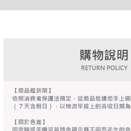
形，恩沛
動。