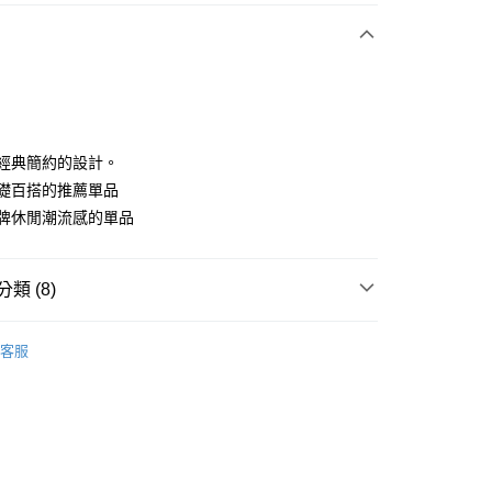
付款
韓版經典簡約的設計。
為基礎百搭的推薦單品
具品牌休閒潮流感的單品
分期
你分期使用說明】
享後付
類 (8)
由台灣大哥大提供，台灣大哥大用戶可立即使用無須另外申請。
式選擇「大哥付你分期」，訂單成立後會自動跳轉到大哥付的交易
證手機門號後，選擇欲分期的期數、繳款截止日，確認付款後即
sportif
男裝 | T-SHIRT/POLO 衫
FTEE先享後付」】
。
客服
先享後付是「在收到商品之後才付款」的支付方式。 讓您購物簡單
sportif
准額度、可分期數及費用金額請依後續交易確認頁面所載為準。
📍2026春夏新品上市
心！
立30分鐘內，如未前往確認交易或遇審核未通過，訂單將自動取
：不需註冊會員、不需綁卡、不需儲值。
sportif
潮流選品｜基礎百搭
「轉專審核」未通過狀況，表示未達大哥付你分期系統評分，恕
：只要手機號碼，簡訊認證，即可結帳。
評估內容。
：先確認商品／服務後，再付款。
sportif
✈️韓國流行同步上線
式說明】
付款
項不併入電信帳單，「大哥付你分期」於每月結算日後寄送繳費提
EE先享後付」結帳流程】
上衣
短袖T恤
方式選擇「AFTEE先享後付」後，將跳轉至「AFTEE先享後