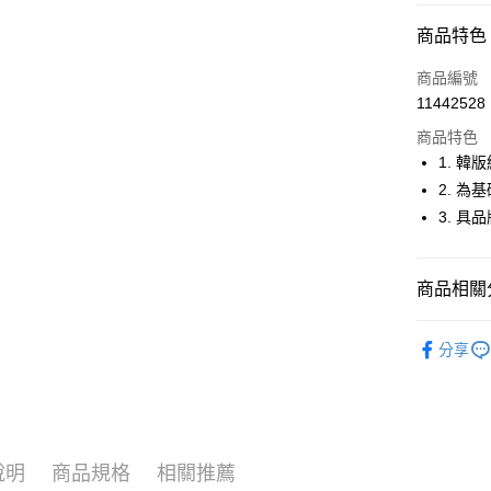
超商取貨
商品特色
LINE Pay
商品編號
Apple Pay
11442528
商品特色
街口支付
1. 
悠遊付
2. 
3. 
大哥付你
相關說明
【大哥付
AFTEE先
商品相關分
1.本服務
2.付款方
相關說明
流程，驗
🚴‍♂️ le coq 
【關於「A
ATM付款
完成交易
分享
AFTEE
🚴‍♂️ le coq 
3.實際核
便利好安
4.訂單成
１．簡單
🚴‍♂️ le coq 
消。如遇
２．便利
運送方式
無法說明
３．安心
🚴‍♂️ le coq 
【繳款方
全家取貨
1.分期款
【「AFT
說明
商品規格
相關推薦
▶男裝
醒簡訊。
免運費
１．於結帳