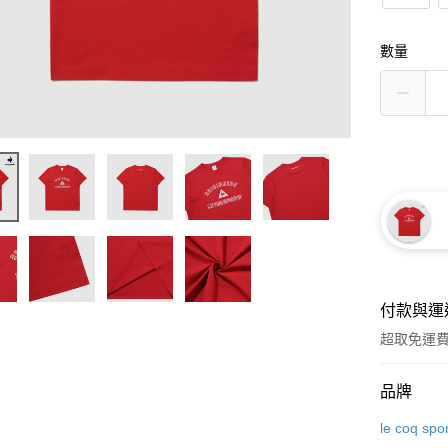
數量
付款與運
超取免運
付款方式
品牌
信用卡一
le coq spor