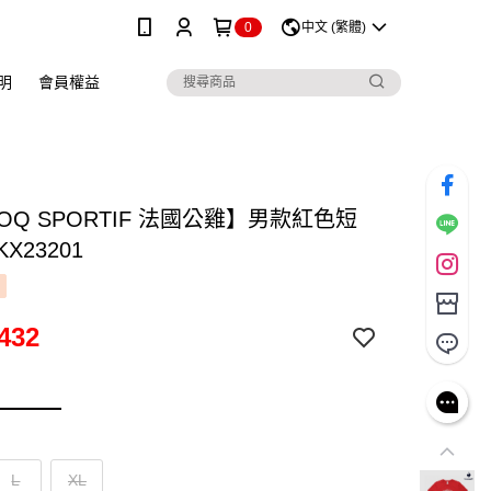
0
中文 (繁體)
明
會員權益
COQ SPORTIF 法國公雞】男款紅色短
X23201
432
L
XL