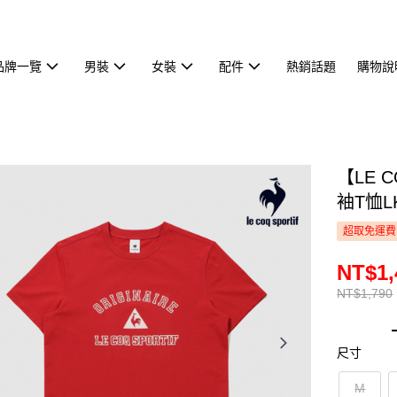
品牌一覽
男裝
女裝
配件
熱銷話題
購物說
【LE 
袖T恤LK
超取免運費
NT$1,
NT$1,790
尺寸
M