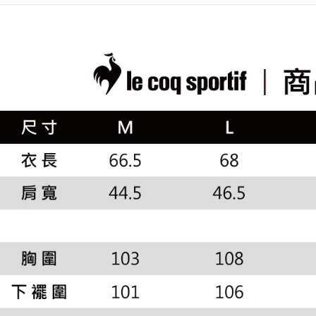
2.透過簡
付」結帳
🚴‍♂️ le coq 
帳／街口支
付款後全
２．訂單
📍本月精
３．收到繳
免運費
【注意事
／ATM／
市
1.本服務
※ 請注意
萊爾富取
用戶於交
🌸2026 
絡購買商品
款買賣價
先享後付
免運費
2.基於同
※ 交易是
資料（包
是否繳費成
付款後萊
用，由本
付客戶支
免運費
3.完整用
【注意事
7-11取貨
１．透過由
交易，需
免運費
求債權轉
２．關於
付款後7-1
https://aft
免運費
３．未成
「AFTE
宅配
任。
４．使用「
免運費
即時審查
結果請求
離島宅配
５．嚴禁
免運費