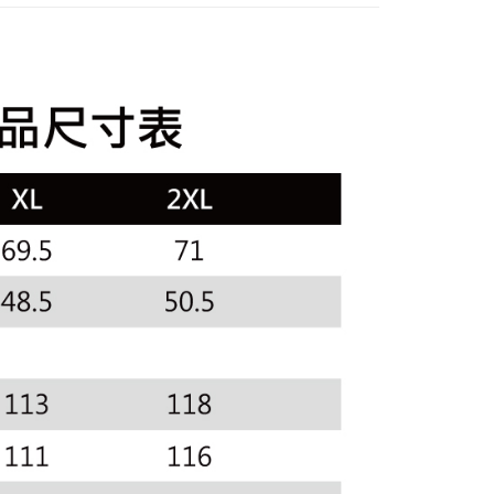
訊連結打開帳單後，可選擇「超商條碼／台灣大直營門市／銀行轉
頁面，進行簡訊認證並確認金額後，即可完成結帳。
sportif
◾ 全部商品
付／iPASS MONEY」等通路繳費。
家取貨
成立數日內，您將收到繳費通知簡訊。
選｜精選3折起
🐓公雞牌｜精選6折起
2026春新品上
費通知簡訊後14天內，點擊此簡訊中的連結，可透過四大超商
項】
網路銀行／等多元方式進行付款，方視為交易完成。
係由「台灣大哥大股份有限公司」（以下簡稱本公司）所提供，讓
：結帳手續完成當下不需立刻繳費，但若您需要取消訂單，請聯
貨付款
易時，得透過本服務購買商品或服務，並由商店將買賣／分期付
春夏新品
🏝️ le coq sportif法國公雞
的店家。未經商家同意取消之訂單仍視為有效，需透過AFTEE
金債權讓與本公司後，依約使用本公司帳單繳交帳款。
繳納相關費用。
意付款使用「大哥付你分期」之契約關係目的，商店將以您的個人
否成功請以「AFTEE先享後付 」之結帳頁面顯示為準，若有關於
含姓名、電話或地址）提供予台灣大哥大進項蒐集、處理及利
功／繳費後需取消欲退款等相關疑問，請聯繫「AFTEE先享後
爾富取貨
公司與您本人進行分期帳單所需資料之確認、核對及更正。
援中心」
https://netprotections.freshdesk.com/support/home
戶服務條款，請詳閱以下連結：
https://oppay.tw/userRule
項】
付款
恩沛科技股份有限公司提供之「AFTEE先享後付」服務完成之
依本服務之必要範圍內提供個人資料，並將交易相關給付款項請
讓予恩沛科技股份有限公司。
個人資料處理事宜，請瀏覽以下網址：
1取貨
ee.tw/terms/#terms3
年的使用者請事先徵得法定代理人或監護人之同意方可使用
E先享後付」，若未經同意申辦者引起之損失，本公司不負相關責
AFTEE先享後付」時，將依據個別帳號之用戶狀況，依本公司
核予不同之上限額度；若仍有額度不足之情形，本公司將視審查
用戶進行身份認證。
一人註冊多個帳號或使用他人資訊註冊。若發現惡意使用之情