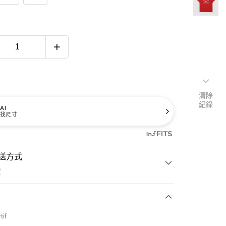
清除
紀錄
AI
找尺寸
送方式
費
次付款
tif