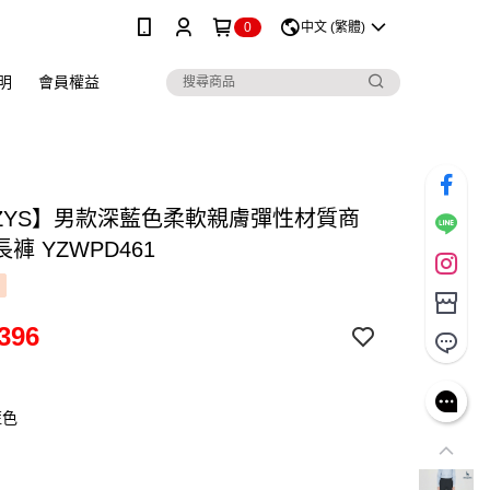
0
中文 (繁體)
明
會員權益
ZZYS】男款深藍色柔軟親膚彈性材質商
褲 YZWPD461
396
藍色