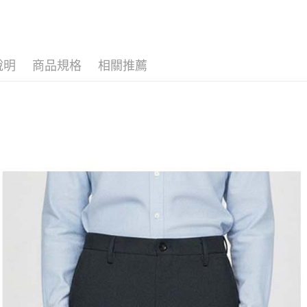
全家取貨
1.分期款
【「AFT
醒簡訊。
免運費
１．於結帳
2.透過簡
付」結帳
帳／街口支
付款後全
２．訂單
３．收到繳
說明
商品規格
相關推薦
免運費
【注意事
／ATM／
1.本服務
※ 請注意
萊爾富取
用戶於交
絡購買商品
款買賣價
先享後付
免運費
2.基於同
※ 交易是
資料（包
是否繳費成
付款後萊
用，由本
付客戶支
免運費
3.完整用
【注意事
7-11取貨
１．透過由
交易，需
免運費
求債權轉
２．關於
付款後7-1
https://aft
免運費
３．未成
「AFTE
宅配
任。
４．使用「
免運費
即時審查