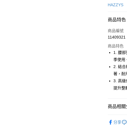
信用卡一
HAZZYS
超商取貨
商品特色
LINE Pay
商品編號
Apple Pay
11409321
商品特色
街口支付
1. 
悠遊付
季使用
2. 
大哥付你
著，耐
相關說明
【大哥付
3. 
AFTEE先
1.本服務
提升整
2.付款方
相關說明
流程，驗
【關於「A
ATM付款
完成交易
AFTEE
3.實際核
商品相關分
便利好安
4.訂單成
１．簡單
消。如遇
２．便利
🐕‍🦺 HAZZ
運送方式
無法說明
３．安心
分享
【繳款方
▶男裝