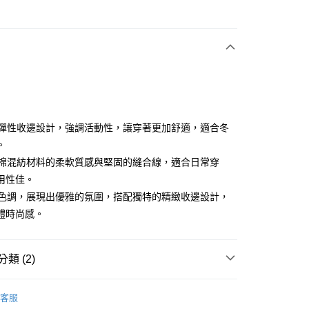
次付款
付款
腰部彈性收邊設計，強調活動性，讓穿著更加舒適，適合冬
。
結合棉混紡材料的柔軟質感與堅固的縫合線，適合日常穿
分期
用性佳。
你分期使用說明】
高級色調，展現出優雅的氛圍，搭配獨特的精緻收邊設計，
享後付
由台灣大哥大提供，台灣大哥大用戶可立即使用無須另外申請。
體時尚感。
式選擇「大哥付你分期」，訂單成立後會自動跳轉到大哥付的交易
證手機門號後，選擇欲分期的期數、繳款截止日，確認付款後即
FTEE先享後付」】
。
先享後付是「在收到商品之後才付款」的支付方式。 讓您購物簡單
准額度、可分期數及費用金額請依後續交易確認頁面所載為準。
類 (2)
心！
立30分鐘內，如未前往確認交易或遇審核未通過，訂單將自動取
：不需註冊會員、不需綁卡、不需儲值。
「轉專審核」未通過狀況，表示未達大哥付你分期系統評分，恕
：只要手機號碼，簡訊認證，即可結帳。
YS
👗 女裝 | 長褲/短褲 긴바지/반바지
評估內容。
：先確認商品／服務後，再付款。
客服
式說明】
下身
長褲