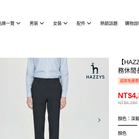
品牌一覽
男裝
女裝
配件
熱銷話題
購物說
【HA
務休閒長
超取免運費
NT$4,
NT$6,280
顏色：深
顏色