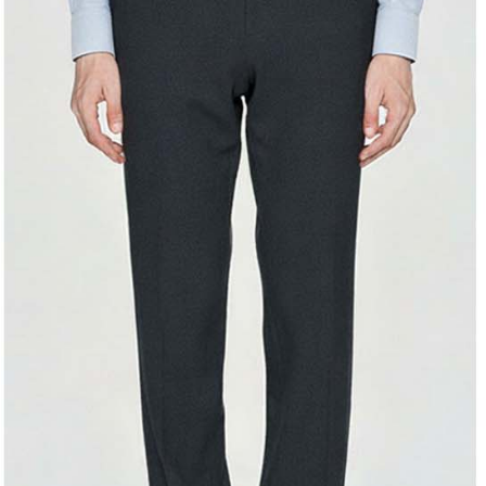
結果請求
離島宅配
５．嚴禁
免運費
形，恩沛
動。