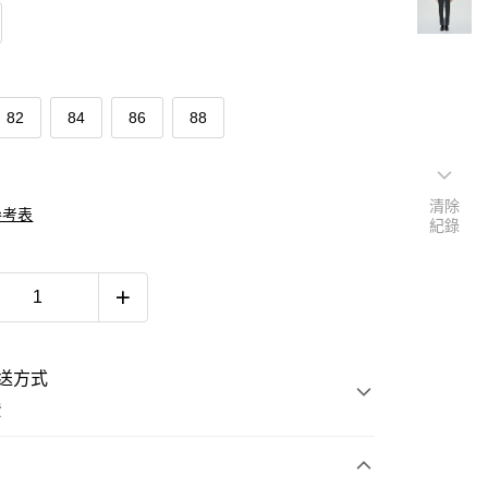
82
84
86
88
清除
參考表
紀錄
送方式
費