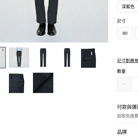
深藍色
尺寸
80
尺寸對應
數量
付款與運
超取免運
付款方式
品牌