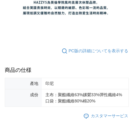
PC版の詳細についてを表示する
商品の仕様
產地
印尼
成份
主布：聚酯纖維63%嫘縈33%彈性纖維4%
口袋：聚酯纖維80%棉20%
カスタマーサービス