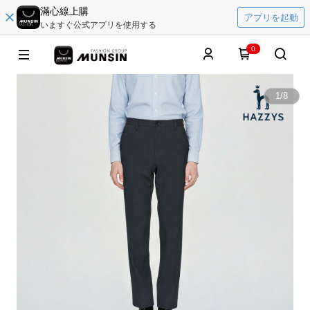
滿心線上購
アプリを起動
いますぐ公式アプリを使用する
0
1
/
8