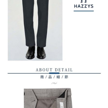
2. 「OP Pay Later」を利用する契約関係の目的から、店舗はあなたの個人
付款後7-11取貨
1.初回 AFTEEを ご利用の際に、認証結果及び当社の審査の結果に基づ
情報（名前、電話または住所を含む）を台湾大哥大に提供し、収集、処理
き、限度額が設定されます。
送料無料
および利用するために、当社があなた本人と分割請求書に必要な情報の確
2.決済金額は最低NT$20です。
認、照合および修正を行います。
3.現在、台湾の会員のみご利用いただけます。
宅配
3. 完全なユーザーサービス規約については、以下のリンクを参照してくだ
さい：
https://oppay.tw/userRule
三、利用規約「AFTEE代金後払い」（以下当サービスという）はネットプ
送料無料
ロテクションズ（以下 AFTEE という）が提供し、AFTEEが代金を徴収し
ます。当サービスご利用の際に提供しなければならない個人情報（注文者
離島宅配
の氏名、電話番号、受取人の氏名、電話番号、受取人住所を含むがこれに
送料無料
限らない）は、AFTEEに渡され当サービスで必要な範囲内で利用されま
す。AFTEEの個人情報の収集、処理、利用について、詳細はAFTEE公式ホ
ームページの『個人情報の収集、処理及び利用に関する声明』をご参照く
ださい（
https://aftee.tw/privacypolicy/
）。
AFTEEの初回ご利用の際に、審査を通過すれば、最高額がNT$10,000にな
ります。支払い期限を過ぎた場合、その金額に基づいて年利20%の遅延滞
納金が加算されます。未成年の利用者は、事前に法定代理人または後見人
の同意を得ればAFTEEをご利用いただけます。
個人情報の処理、利用について疑問がある、または関連する法律の権利を
行使したい場合は、ネットプロテクションズ
cs_tw@netprotections.co.jp
にご連絡ください。上記に示した個人情報を、必要な購入注文書とあわせ
てAFTEEにご提供いただく、またはAFTEEにあなたの個人情報の収集、処
理、利用を許可することににご同意いただけない場合は、当サービスを選
択しないでください。