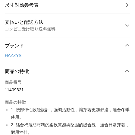
尺寸對應參考表
支払いと配送方法
コンビニ受け取り送料無料
お支払い方法
ブランド
クレジットカード1回払い
HAZZYS
コンビニ店頭代金引換
LINE Pay
商品の特徴
Apple Pay
商品番号
11409321
JKOPAY
商品の特徴
Easy Wallet
1. 腰部彈性收邊設計，強調活動性，讓穿著更加舒適，適合冬季
OP Pay Later
使用。
説明
2. 結合棉混紡材料的柔軟質感與堅固的縫合線，適合日常穿著，
【OP Pay Later 使用説明】
耐用性佳。
AFTEE代金後払い