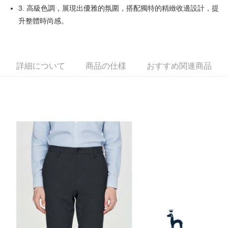
1. 本サービスは台湾大哥大によって提供され、台湾大哥大のユーザーは追
3. 高級色調，展現出優雅的氛圍，搭配獨特的精緻收邊設計，提
加の申請なしで即時に利用可能です。
説明
2. 支払い方法で「OP Pay Later」を選択すると、注文が成立した後に自動
升整體時尚感。
一、 AFTEE代金後払いについて
的に OP Pay Later の取引プロセスに移行し、携帯番号を確認後、分割払
ATM払い
1.お支払い方法でAFTEE代金後払いを選択すると、携帯電話認証ウィンド
いの回数や支払い期限を選択し、支払いを確認すると取引が完了します。
ウが表示されます。
3. 実際の承認額、分割回数および費用については、後続の取引確認ページ
2.SMSで認証してお支払い手続を進めてください。
配送方法
を基準とします。
3.注文するときのお支払いは不要です。商品はご指定の住所に配送されま
4. 注文成立後30分以内に確認取引を行わない場合や審査が通過しない場
詳細について
商品の仕様
おすすめ関連商品
す。
全家取貨付款
合、注文は自動的にキャンセルされます。「転専審査」に未通過の状況が
4.ご注文が完了すると、携帯に支払い通知のSMSが届きます。アプリ会員
発生した場合は、システムの評価基準に達していないことを意味し、評価
送料無料
の場合は、AFTEE アプリプッシュ通知が届きます。
内容についての説明はいたしかねます。
5.商品受け取り時のお支払いは不要です。商品を確かめてから、SMSまた
付款後全家取貨
はアプリの通知に従って、4大コンビニ、またはATM/オンラインバンキン
グでお支払いください。
送料無料
【支払い方法の説明】
1. 分割払いの金額は電信請求書に統合されず、「OP Pay Later」は毎月の
代金納付期限は最短で 14 日以内ですので、ご注意ください。AFTEE アプ
萊爾富取貨付款
締め日後に支払いリマインダーのSMSを送信します。
リをダウンロードして AFTEE 会員になるとお支払い期限を最長 45 日以内
2. SMSのリンクを通じて請求書を開いた後、「コンビニバーコード／台湾
送料無料
まで延長できます。
大直営店舗／銀行振込／街口支払い／iPASS MONEY」などのチャネルで
支払いを選択できます。
付款後萊爾富取貨
お支払期限は、ショップが請求した期日と、AFTEEで延長できる日数をも
とに計算されます。AFTEEで注文すると、商品を受け取るまで支払い期限
送料無料
【注意事項】
を延長できますが、商品を期限内に受け取れない場合があります（例：予
1. 本サービスは「台湾大哥大株式会社」（以下「当社」といいます）によ
約商品や商品到着日が比較的遅い商品）。そのため、商品到着の有無に関
7-11取貨付款
って提供され、ユーザーが取引時に本サービスを通じて商品やサービスを
わらず、AFTEEで指定された期限内にお支払いください。
購入できるようにし、店舗が売買／分割払い売買の債権を当社に譲渡した
送料無料
後、契約に基づいて当社の請求書で帳款を支払うことになります。
二、支払い限度額