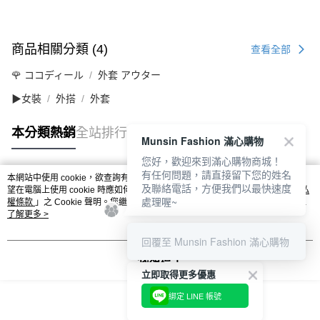
商品相關分類 (4)
查看全部
🌹 ココディール
外套 アウター
▶女裝
外搭
外套
本分類熱銷
全站排行
Munsin Fashion 滿心購物
您好，歡迎來到滿心購物商城！
有任何問題，請直接留下您的姓名
本網站中使用 cookie，欲查詢有關本網站使用 cookie 方式之詳情，及若您不希
及聯絡電話，方便我們以最快速度
熱門標籤
望在電腦上使用 cookie 時應如何變更電腦的 cookie 設定，請參閱本網站「
隱私
處理喔~
權條款
」之 Cookie 聲明。您繼續使用本網站即表示您同意本公司得按本網站使
用條款之 Cookie 聲明使用 cookie。
了解更多 >
回覆至 Munsin Fashion 滿心購物
我知道了
立即取得更多優惠
綁定 LINE 帳號