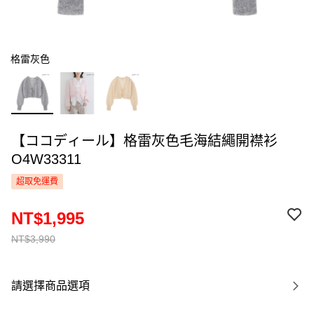
格雷灰色
【ココディール】格雷灰色毛海結繩開襟衫
O4W33311
超取免運費
NT$1,995
NT$3,990
請選擇商品選項