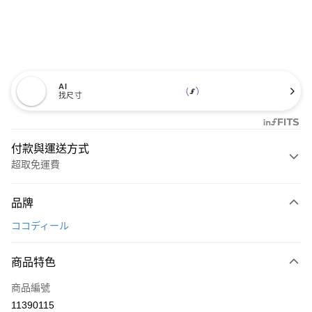
AI
找尺寸
付款與運送方式
超取免運費
付款方式
品牌
信用卡一次付款
ココディール
超商取貨付款
商品特色
LINE Pay
商品編號
Apple Pay
11390115