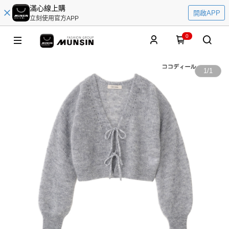
滿心線上購
開啟APP
立刻使用官方APP
0
1
/
1