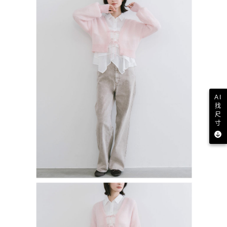
AI
找
尺
寸