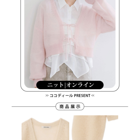
客戶支援中心」
https://netprotections.freshdesk.com/support/home
7-11取貨付款
【注意事項】
１．透過由恩沛科技股份有限公司提供之「AFTEE先享後付」服務完成之交
免運費
易，需依本服務之必要範圍內提供個人資料，並將交易相關給付款項請求債
權轉讓予恩沛科技股份有限公司。
付款後7-11取貨
２．關於個人資料處理事宜，請瀏覽以下網址：
免運費
https://aftee.tw/terms/#terms3
３．未成年的使用者請事先徵得法定代理人或監護人之同意方可使用
宅配
「AFTEE先享後付」，若未經同意申辦者引起之損失，本公司不負相關責
任。
免運費
４．使用「AFTEE先享後付」時，將依據個別帳號之用戶狀況，依本公司即
時審查核予不同之上限額度；若仍有額度不足之情形，本公司將視審查結果
離島宅配
請求用戶進行身份認證。
免運費
５．嚴禁一人註冊多個帳號或使用他人資訊註冊。若發現惡意使用之情形，
恩沛科技股份有限公司將有權停止該用戶之使用額度並採取法律行動。