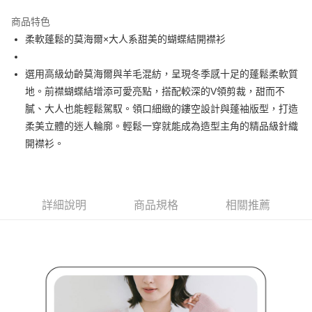
街口支付
商品特色
悠遊付
柔軟蓬鬆的莫海爾×大人系甜美的蝴蝶結開襟衫
AFTEE先享後付
相關說明
選用高級幼齡莫海爾與羊毛混紡，呈現冬季感十足的蓬鬆柔軟質
【關於「AFTEE先享後付」】
地。前襟蝴蝶結增添可愛亮點，搭配較深的V領剪裁，甜而不
ATM付款
AFTEE先享後付是「在收到商品之後才付款」的支付方式。 讓您購物簡單
膩、大人也能輕鬆駕馭。領口細緻的鏤空設計與蓬袖版型，打造
便利好安心！
１．簡單：不需註冊會員、不需綁卡、不需儲值。
柔美立體的迷人輪廓。輕鬆一穿就能成為造型主角的精品級針織
運送方式
２．便利：只要手機號碼，簡訊認證，即可結帳。
開襟衫。
３．安心：先確認商品／服務後，再付款。
全家取貨付款
免運費
【「AFTEE先享後付」結帳流程】
１．於結帳方式選擇「AFTEE先享後付」後，將跳轉至「AFTEE先享後付」
付款後全家取貨
結帳頁面，進行簡訊認證並確認金額後，即可完成結帳。
詳細說明
商品規格
相關推薦
２．訂單成立數日內，您將收到繳費通知簡訊。
免運費
３．收到繳費通知簡訊後14天內，點擊此簡訊中的連結，可透過四大超商／
ATM／網路銀行／等多元方式進行付款，方視為交易完成。
萊爾富取貨付款
※ 請注意：結帳手續完成當下不需立刻繳費，但若您需要取消訂單，請聯絡
免運費
購買商品的店家。未經商家同意取消之訂單仍視為有效，需透過AFTEE先享
後付繳納相關費用。
付款後萊爾富取貨
※ 交易是否成功請以「AFTEE先享後付 」之結帳頁面顯示為準，若有關於
是否繳費成功／繳費後需取消欲退款等相關疑問，請聯繫「AFTEE先享後付
免運費