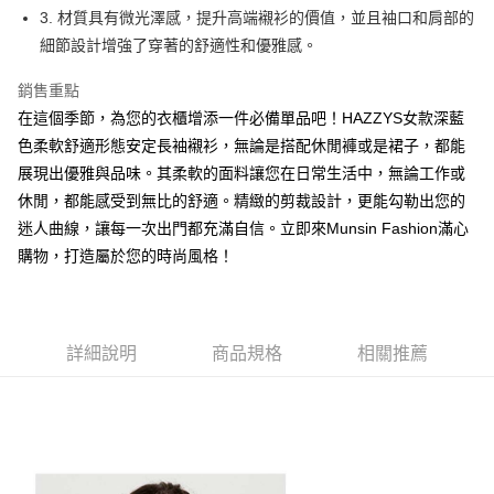
1.本服務由台灣大哥大提供，台灣大哥大用戶可立即使用無須另外申請。
3. 材質具有微光澤感，提升高端襯衫的價值，並且袖口和肩部的
2.付款方式選擇「大哥付你分期」，訂單成立後會自動跳轉到大哥付的交易
相關說明
流程，驗證手機門號後，選擇欲分期的期數、繳款截止日，確認付款後即完
細節設計增強了穿著的舒適性和優雅感。
【關於「AFTEE先享後付」】
成交易。
ATM付款
AFTEE先享後付是「在收到商品之後才付款」的支付方式。 讓您購物簡單
3.實際核准額度、可分期數及費用金額請依後續交易確認頁面所載為準。
銷售重點
便利好安心！
4.訂單成立30分鐘內，如未前往確認交易或遇審核未通過，訂單將自動取
１．簡單：不需註冊會員、不需綁卡、不需儲值。
在這個季節，為您的衣櫃增添一件必備單品吧！HAZZYS女款深藍
運送方式
消。如遇「轉專審核」未通過狀況，表示未達大哥付你分期系統評分，恕無
２．便利：只要手機號碼，簡訊認證，即可結帳。
法說明評估內容。
色柔軟舒適形態安定長袖襯衫，無論是搭配休閒褲或是裙子，都能
３．安心：先確認商品／服務後，再付款。
全家取貨付款
【繳款方式說明】
展現出優雅與品味。其柔軟的面料讓您在日常生活中，無論工作或
1.分期款項不併入電信帳單，「大哥付你分期」於每月結算日後寄送繳費提
免運費
【「AFTEE先享後付」結帳流程】
休閒，都能感受到無比的舒適。精緻的剪裁設計，更能勾勒出您的
醒簡訊。
１．於結帳方式選擇「AFTEE先享後付」後，將跳轉至「AFTEE先享後付」
2.透過簡訊連結打開帳單後，可選擇「超商條碼／台灣大直營門市／銀行轉
付款後全家取貨
迷人曲線，讓每一次出門都充滿自信。立即來Munsin Fashion滿心
結帳頁面，進行簡訊認證並確認金額後，即可完成結帳。
帳／街口支付／iPASS MONEY」等通路繳費。
２．訂單成立數日內，您將收到繳費通知簡訊。
購物，打造屬於您的時尚風格！
免運費
３．收到繳費通知簡訊後14天內，點擊此簡訊中的連結，可透過四大超商／
【注意事項】
ATM／網路銀行／等多元方式進行付款，方視為交易完成。
萊爾富取貨付款
1.本服務係由「台灣大哥大股份有限公司」（以下簡稱本公司）所提供，讓
※ 請注意：結帳手續完成當下不需立刻繳費，但若您需要取消訂單，請聯絡
用戶於交易時，得透過本服務購買商品或服務，並由商店將買賣／分期付款
免運費
購買商品的店家。未經商家同意取消之訂單仍視為有效，需透過AFTEE先享
買賣價金債權讓與本公司後，依約使用本公司帳單繳交帳款。
後付繳納相關費用。
詳細說明
商品規格
相關推薦
2.基於同意付款使用「大哥付你分期」之契約關係目的，商店將以您的個人
付款後萊爾富取貨
※ 交易是否成功請以「AFTEE先享後付 」之結帳頁面顯示為準，若有關於
資料（包含姓名、電話或地址）提供予台灣大哥大進項蒐集、處理及利用，
是否繳費成功／繳費後需取消欲退款等相關疑問，請聯繫「AFTEE先享後付
免運費
由本公司與您本人進行分期帳單所需資料之確認、核對及更正。
客戶支援中心」
https://netprotections.freshdesk.com/support/home
3.完整用戶服務條款，請詳閱以下連結：
https://oppay.tw/userRule
7-11取貨付款
【注意事項】
１．透過由恩沛科技股份有限公司提供之「AFTEE先享後付」服務完成之交
免運費
易，需依本服務之必要範圍內提供個人資料，並將交易相關給付款項請求債