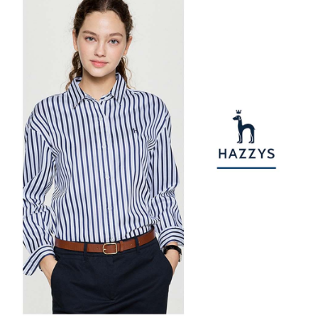
權轉讓予恩沛科技股份有限公司。
付款後7-11取貨
２．關於個人資料處理事宜，請瀏覽以下網址：
免運費
https://aftee.tw/terms/#terms3
３．未成年的使用者請事先徵得法定代理人或監護人之同意方可使用
宅配
「AFTEE先享後付」，若未經同意申辦者引起之損失，本公司不負相關責
任。
免運費
４．使用「AFTEE先享後付」時，將依據個別帳號之用戶狀況，依本公司即
時審查核予不同之上限額度；若仍有額度不足之情形，本公司將視審查結果
離島宅配
請求用戶進行身份認證。
免運費
５．嚴禁一人註冊多個帳號或使用他人資訊註冊。若發現惡意使用之情形，
恩沛科技股份有限公司將有權停止該用戶之使用額度並採取法律行動。