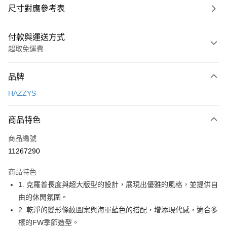
尺寸對應參考表
付款與運送方式
超取免運費
付款方式
品牌
信用卡一次付款
HAZZYS
超商取貨付款
商品特色
LINE Pay
商品編號
Apple Pay
11267290
街口支付
商品特色
悠遊付
1. 克羅普長度與超大版型的設計，展現出優雅的風格，並提供自
大哥付你分期
由的休閒氛圍。
相關說明
2. 乾淨的變形條紋圖案與海軍藍色的搭配，增添現代感，適合多
【大哥付你分期使用說明】
樣的FW季節造型。
AFTEE先享後付