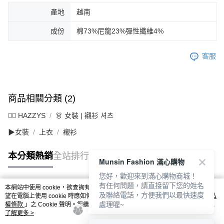
產地
越南
成份
棉73%尼龍23%彈性纖維4%
客服
商品相關分類 (2)
🐕‍🦺 HAZZYS
👗 女裝 | 襯衫 셔츠
▶女裝
上衣
襯衫
本分類熱銷
全站排行
Munsin Fashion 滿心購物
您好，歡迎來到滿心購物商城！
有任何問題，請直接留下您的姓名
本網站中使用 cookie，欲查詢有關本網站使用 cookie 方式之詳情，及若您不希
及聯絡電話，方便我們以最快速度
熱門標籤
望在電腦上使用 cookie 時應如何變更電腦的 cookie 設定，請參閱本網站「
隱私
處理喔~
權條款
」之 Cookie 聲明。您繼續使用本網站即表示您同意本公司得按本網站使
用條款之 Cookie 聲明使用 cookie。
了解更多 >