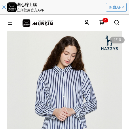
滿心線上購
開啟APP
立刻使用官方APP
0
1
/
10