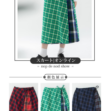
付款後萊爾富取貨
※ 交易是否成功請以「AFTEE先享後付 」之結帳頁面顯示為準，若有關於
資料（包含姓名、電話或地址）提供予台灣大哥大進項蒐集、處理及利用，
是否繳費成功／繳費後需取消欲退款等相關疑問，請聯繫「AFTEE先享後付
免運費
由本公司與您本人進行分期帳單所需資料之確認、核對及更正。
客戶支援中心」
https://netprotections.freshdesk.com/support/home
3.完整用戶服務條款，請詳閱以下連結：
https://oppay.tw/userRule
7-11取貨付款
【注意事項】
１．透過由恩沛科技股份有限公司提供之「AFTEE先享後付」服務完成之交
免運費
易，需依本服務之必要範圍內提供個人資料，並將交易相關給付款項請求債
權轉讓予恩沛科技股份有限公司。
付款後7-11取貨
２．關於個人資料處理事宜，請瀏覽以下網址：
免運費
https://aftee.tw/terms/#terms3
３．未成年的使用者請事先徵得法定代理人或監護人之同意方可使用
宅配
「AFTEE先享後付」，若未經同意申辦者引起之損失，本公司不負相關責
任。
免運費
４．使用「AFTEE先享後付」時，將依據個別帳號之用戶狀況，依本公司即
時審查核予不同之上限額度；若仍有額度不足之情形，本公司將視審查結果
離島宅配
請求用戶進行身份認證。
免運費
５．嚴禁一人註冊多個帳號或使用他人資訊註冊。若發現惡意使用之情形，
恩沛科技股份有限公司將有權停止該用戶之使用額度並採取法律行動。