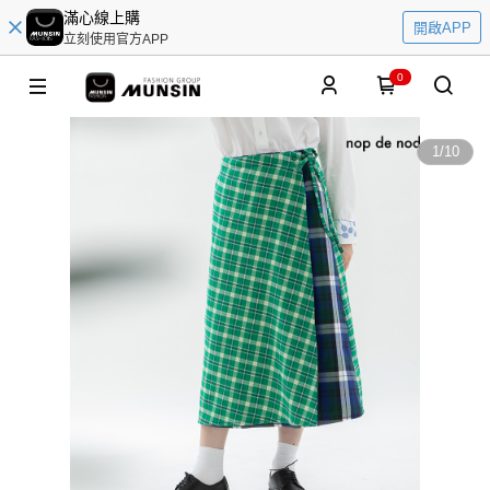
滿心線上購
開啟APP
立刻使用官方APP
0
1
/
10