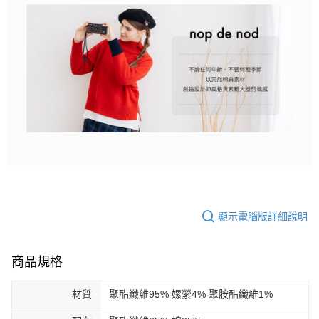
顯示電腦版詳細說明
商品規格
材質
聚酯纖維95% 嫘縈4% 聚胺酯纖維1%