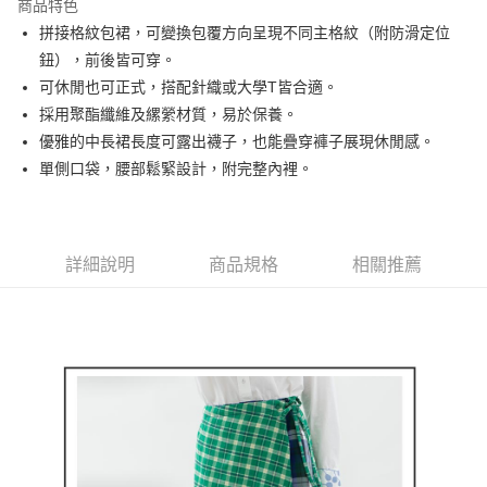
商品特色
悠遊付
拼接格紋包裙，可變換包覆方向呈現不同主格紋（附防滑定位
大哥付你分期
鈕），前後皆可穿。
相關說明
可休閒也可正式，搭配針織或大學T皆合適。
【大哥付你分期使用說明】
採用聚酯纖維及縲縈材質，易於保養。
AFTEE先享後付
1.本服務由台灣大哥大提供，台灣大哥大用戶可立即使用無須另外申請。
優雅的中長裙長度可露出襪子，也能疊穿褲子展現休閒感。
2.付款方式選擇「大哥付你分期」，訂單成立後會自動跳轉到大哥付的交易
相關說明
流程，驗證手機門號後，選擇欲分期的期數、繳款截止日，確認付款後即完
單側口袋，腰部鬆緊設計，附完整內裡。
【關於「AFTEE先享後付」】
成交易。
ATM付款
AFTEE先享後付是「在收到商品之後才付款」的支付方式。 讓您購物簡單
3.實際核准額度、可分期數及費用金額請依後續交易確認頁面所載為準。
便利好安心！
4.訂單成立30分鐘內，如未前往確認交易或遇審核未通過，訂單將自動取
１．簡單：不需註冊會員、不需綁卡、不需儲值。
運送方式
消。如遇「轉專審核」未通過狀況，表示未達大哥付你分期系統評分，恕無
２．便利：只要手機號碼，簡訊認證，即可結帳。
法說明評估內容。
詳細說明
商品規格
相關推薦
３．安心：先確認商品／服務後，再付款。
全家取貨付款
【繳款方式說明】
1.分期款項不併入電信帳單，「大哥付你分期」於每月結算日後寄送繳費提
免運費
【「AFTEE先享後付」結帳流程】
醒簡訊。
１．於結帳方式選擇「AFTEE先享後付」後，將跳轉至「AFTEE先享後付」
2.透過簡訊連結打開帳單後，可選擇「超商條碼／台灣大直營門市／銀行轉
付款後全家取貨
結帳頁面，進行簡訊認證並確認金額後，即可完成結帳。
帳／街口支付／iPASS MONEY」等通路繳費。
２．訂單成立數日內，您將收到繳費通知簡訊。
免運費
３．收到繳費通知簡訊後14天內，點擊此簡訊中的連結，可透過四大超商／
【注意事項】
ATM／網路銀行／等多元方式進行付款，方視為交易完成。
萊爾富取貨付款
1.本服務係由「台灣大哥大股份有限公司」（以下簡稱本公司）所提供，讓
※ 請注意：結帳手續完成當下不需立刻繳費，但若您需要取消訂單，請聯絡
用戶於交易時，得透過本服務購買商品或服務，並由商店將買賣／分期付款
免運費
購買商品的店家。未經商家同意取消之訂單仍視為有效，需透過AFTEE先享
買賣價金債權讓與本公司後，依約使用本公司帳單繳交帳款。
後付繳納相關費用。
2.基於同意付款使用「大哥付你分期」之契約關係目的，商店將以您的個人