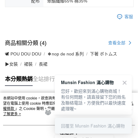
配布
聚酯纖維65% 棉35%
客服
商品相關分類 (4)
查看全部
🕊️ POU DOU DOU
🍀nop de nod 系列
下著 ボトムス
▶女裝
裙裝
長裙
本分類熱銷
全站排行
Munsin Fashion 滿心購物
您好，歡迎來到滿心購物商城！
有任何問題，請直接留下您的姓名
本網站中使用 cookie，欲查詢有關本網站使用 cookie 方式之詳情，及若您不希
及聯絡電話，方便我們以最快速度
熱門標籤
望在電腦上使用 cookie 時應如何變更電腦的 cookie 設定，請參閱本網站「
隱私
處理喔~
權條款
」之 Cookie 聲明。您繼續使用本網站即表示您同意本公司得按本網站使
用條款之 Cookie 聲明使用 cookie。
了解更多 >
回覆至 Munsin Fashion 滿心購物
我知道了