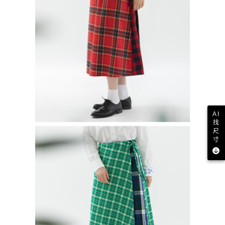
AI
找
尺
寸