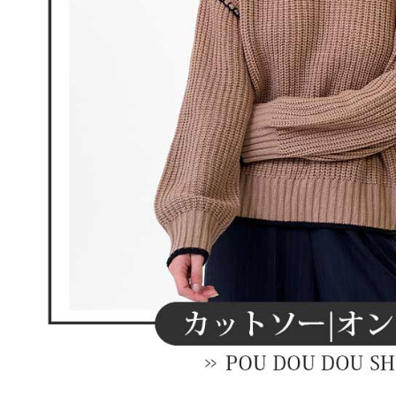
離島宅配
５．嚴禁
免運費
形，恩沛
動。