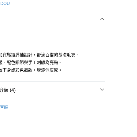
次付款
 DOU
付款
加寬鬆插肩袖設計，舒適百搭的基礎毛衣。
暖，配色細節與手工刺繡為亮點。
紋下身或彩色褲款，增添俏皮感。
分期
你分期使用說明】
享後付
類 (4)
由台灣大哥大提供，台灣大哥大用戶可立即使用無須另外申請。
式選擇「大哥付你分期」，訂單成立後會自動跳轉到大哥付的交易
證手機門號後，選擇欲分期的期數、繳款截止日，確認付款後即
DOU DOU
上衣 トップス
FTEE先享後付」】
。
客服
先享後付是「在收到商品之後才付款」的支付方式。 讓您購物簡單
准額度、可分期數及費用金額請依後續交易確認頁面所載為準。
上衣
針織衫/毛衣
心！
立30分鐘內，如未前往確認交易或遇審核未通過，訂單將自動取
：不需註冊會員、不需綁卡、不需儲值。
DOU DOU
❄️ 秋冬單品4折起
▶ POU DOU DOU
「轉專審核」未通過狀況，表示未達大哥付你分期系統評分，恕
：只要手機號碼，簡訊認證，即可結帳。
評估內容。
：先確認商品／服務後，再付款。
選｜精選3折起
🕊️POU DOU DOU｜精選特惠
必買5
式說明】