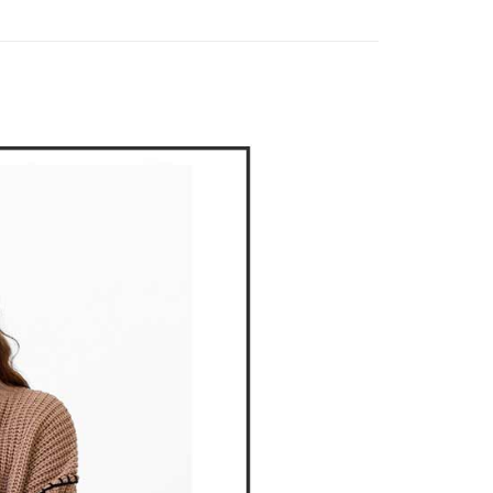
付款
項不併入電信帳單，「大哥付你分期」於每月結算日後寄送繳費提
EE先享後付」結帳流程】
方式選擇「AFTEE先享後付」後，將跳轉至「AFTEE先享後
訊連結打開帳單後，可選擇「超商條碼／台灣大直營門市／銀行轉
頁面，進行簡訊認證並確認金額後，即可完成結帳。
付／iPASS MONEY」等通路繳費。
家取貨
成立數日內，您將收到繳費通知簡訊。
費通知簡訊後14天內，點擊此簡訊中的連結，可透過四大超商
項】
網路銀行／等多元方式進行付款，方視為交易完成。
係由「台灣大哥大股份有限公司」（以下簡稱本公司）所提供，讓
：結帳手續完成當下不需立刻繳費，但若您需要取消訂單，請聯
貨付款
易時，得透過本服務購買商品或服務，並由商店將買賣／分期付
的店家。未經商家同意取消之訂單仍視為有效，需透過AFTEE
金債權讓與本公司後，依約使用本公司帳單繳交帳款。
繳納相關費用。
意付款使用「大哥付你分期」之契約關係目的，商店將以您的個人
否成功請以「AFTEE先享後付 」之結帳頁面顯示為準，若有關於
含姓名、電話或地址）提供予台灣大哥大進項蒐集、處理及利
功／繳費後需取消欲退款等相關疑問，請聯繫「AFTEE先享後
爾富取貨
公司與您本人進行分期帳單所需資料之確認、核對及更正。
援中心」
https://netprotections.freshdesk.com/support/home
戶服務條款，請詳閱以下連結：
https://oppay.tw/userRule
項】
付款
恩沛科技股份有限公司提供之「AFTEE先享後付」服務完成之
依本服務之必要範圍內提供個人資料，並將交易相關給付款項請
讓予恩沛科技股份有限公司。
個人資料處理事宜，請瀏覽以下網址：
1取貨
ee.tw/terms/#terms3
年的使用者請事先徵得法定代理人或監護人之同意方可使用
E先享後付」，若未經同意申辦者引起之損失，本公司不負相關責
AFTEE先享後付」時，將依據個別帳號之用戶狀況，依本公司
核予不同之上限額度；若仍有額度不足之情形，本公司將視審查
用戶進行身份認證。