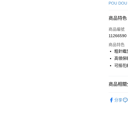
信用卡一
POU DOU
超商取貨
商品特色
LINE Pay
商品編號
Apple Pay
11266590
商品特色
街口支付
粗針織
悠遊付
高領保
可搭花
大哥付你
相關說明
【大哥付
AFTEE先
商品相關分
1.本服務
2.付款方
相關說明
流程，驗
🕊️ POU 
【關於「A
ATM付款
完成交易
分享
AFTEE
▶女裝
3.實際核
便利好安
4.訂單成
１．簡單
🕊️ POU 
消。如遇
２．便利
運送方式
無法說明
３．安心
📍本月精
【繳款方