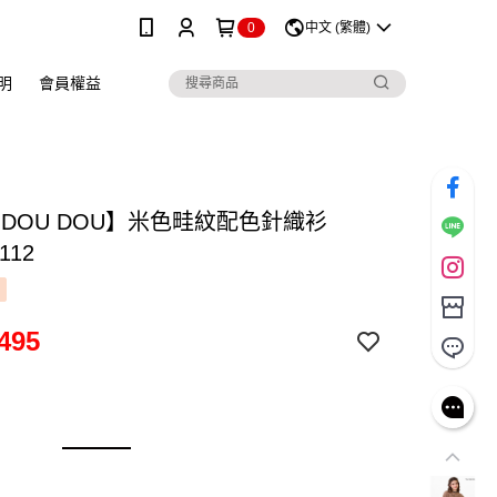
0
中文 (繁體)
明
會員權益
 DOU DOU】米色畦紋配色針織衫
112
495