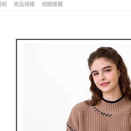
全家取貨
折
1.分期款
【「AFT
說明
商品規格
相關推薦
醒簡訊。
免運費
１．於結帳
2.透過簡
付」結帳
帳／街口支
付款後全
２．訂單
３．收到繳
免運費
【注意事
／ATM／
1.本服務
※ 請注意
萊爾富取
用戶於交
絡購買商品
款買賣價
先享後付
免運費
2.基於同
※ 交易是
資料（包
是否繳費成
付款後萊
用，由本
付客戶支
免運費
3.完整用
【注意事
7-11取貨
１．透過由
交易，需
免運費
求債權轉
２．關於
付款後7-1
https://aft
免運費
３．未成
「AFTE
宅配
任。
４．使用「
免運費
即時審查
結果請求