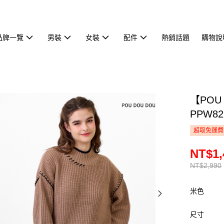
品牌一覽
男裝
女裝
配件
熱銷話題
購物說
【POU
PPW82
超取免運費
NT$1,
NT$2,990
米色
尺寸