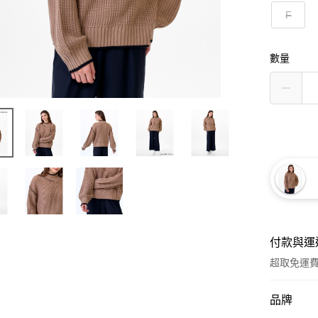
F
數量
付款與運
超取免運
付款方式
品牌