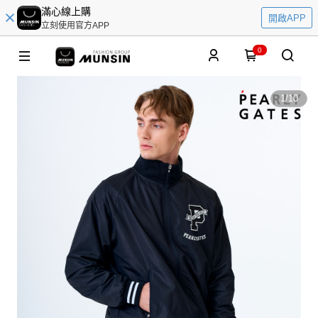
滿心線上購
開啟APP
立刻使用官方APP
0
1
/
10