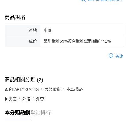
商品規格
產地
中國
成份
聚酯纖維59%複合纖維(聚酯纖維)41%
客服
商品相關分類 (2)
⛳️ ṔEARLY GATES
男款服飾
外套/背心
▶男裝
外搭
外套
本分類熱銷
全站排行