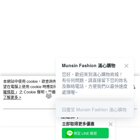
Munsin Fashion 滿心購物
您好，歡迎來到滿心購物商城！
有任何問題，請直接留下您的姓名
本網站中使用 cookie，欲查詢有關本網站使用 cookie 方式之詳情，及若您不希
及聯絡電話，方便我們以最快速度
望在電腦上使用 cookie 時應如何變更電腦的 cookie 設定，請參閱本網站「
隱私
處理喔~
權條款
」之 Cookie 聲明。您繼續使用本網站即表示您同意本公司得按本網站使
用條款之 Cookie 聲明使用 cookie。
了解更多 >
回覆至 Munsin Fashion 滿心購物
我知道了
立即取得更多優惠
綁定 LINE 帳號