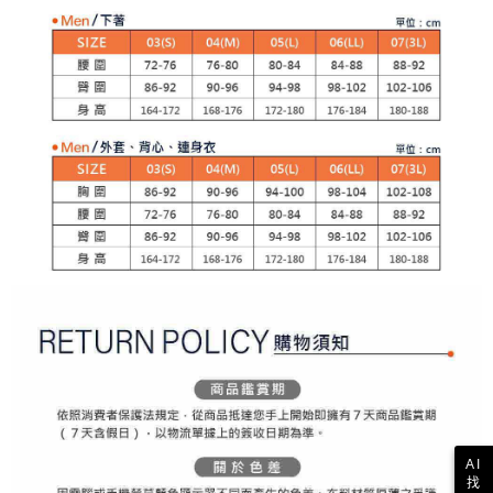
買賣價金債權讓與本公司後，依約使用本公司帳單繳交帳款。
後付繳納相關費用。
2.基於同意付款使用「大哥付你分期」之契約關係目的，商店將以您的個人
付款後萊爾富取貨
※ 交易是否成功請以「AFTEE先享後付 」之結帳頁面顯示為準，若有關於
資料（包含姓名、電話或地址）提供予台灣大哥大進項蒐集、處理及利用，
是否繳費成功／繳費後需取消欲退款等相關疑問，請聯繫「AFTEE先享後付
免運費
由本公司與您本人進行分期帳單所需資料之確認、核對及更正。
客戶支援中心」
https://netprotections.freshdesk.com/support/home
3.完整用戶服務條款，請詳閱以下連結：
https://oppay.tw/userRule
7-11取貨付款
【注意事項】
１．透過由恩沛科技股份有限公司提供之「AFTEE先享後付」服務完成之交
免運費
易，需依本服務之必要範圍內提供個人資料，並將交易相關給付款項請求債
權轉讓予恩沛科技股份有限公司。
付款後7-11取貨
２．關於個人資料處理事宜，請瀏覽以下網址：
免運費
https://aftee.tw/terms/#terms3
３．未成年的使用者請事先徵得法定代理人或監護人之同意方可使用
宅配
「AFTEE先享後付」，若未經同意申辦者引起之損失，本公司不負相關責
任。
免運費
４．使用「AFTEE先享後付」時，將依據個別帳號之用戶狀況，依本公司即
時審查核予不同之上限額度；若仍有額度不足之情形，本公司將視審查結果
離島宅配
請求用戶進行身份認證。
免運費
５．嚴禁一人註冊多個帳號或使用他人資訊註冊。若發現惡意使用之情形，
恩沛科技股份有限公司將有權停止該用戶之使用額度並採取法律行動。
AI
找