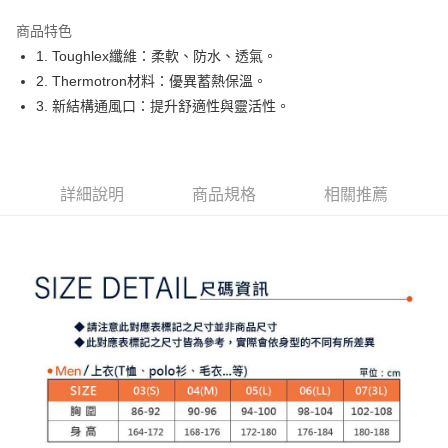
街口支付
商品特色
悠遊付
1. Toughlex纖維：柔軟、防水、透氣。
大哥付你分期
2. Thermotron材料：優異蓄熱保溫。
相關說明
3. 新結構通風口：提升舒適性與靈活性。
【大哥付你分期使用說明】
AFTEE先享後付
1.本服務由台灣大哥大提供，台灣大哥大用戶可立即使用無須另外申請。
2.付款方式選擇「大哥付你分期」，訂單成立後會自動跳轉到大哥付的交易
相關說明
流程，驗證手機門號後，選擇欲分期的期數、繳款截止日，確認付款後即完
【關於「AFTEE先享後付」】
詳細說明
商品規格
相關推薦
成交易。
ATM付款
AFTEE先享後付是「在收到商品之後才付款」的支付方式。 讓您購物簡單
3.實際核准額度、可分期數及費用金額請依後續交易確認頁面所載為準。
便利好安心！
4.訂單成立30分鐘內，如未前往確認交易或遇審核未通過，訂單將自動取
１．簡單：不需註冊會員、不需綁卡、不需儲值。
運送方式
消。如遇「轉專審核」未通過狀況，表示未達大哥付你分期系統評分，恕無
２．便利：只要手機號碼，簡訊認證，即可結帳。
法說明評估內容。
３．安心：先確認商品／服務後，再付款。
全家取貨付款
【繳款方式說明】
1.分期款項不併入電信帳單，「大哥付你分期」於每月結算日後寄送繳費提
免運費
【「AFTEE先享後付」結帳流程】
醒簡訊。
１．於結帳方式選擇「AFTEE先享後付」後，將跳轉至「AFTEE先享後付」
2.透過簡訊連結打開帳單後，可選擇「超商條碼／台灣大直營門市／銀行轉
付款後全家取貨
結帳頁面，進行簡訊認證並確認金額後，即可完成結帳。
帳／街口支付／iPASS MONEY」等通路繳費。
２．訂單成立數日內，您將收到繳費通知簡訊。
免運費
３．收到繳費通知簡訊後14天內，點擊此簡訊中的連結，可透過四大超商／
【注意事項】
ATM／網路銀行／等多元方式進行付款，方視為交易完成。
萊爾富取貨付款
1.本服務係由「台灣大哥大股份有限公司」（以下簡稱本公司）所提供，讓
※ 請注意：結帳手續完成當下不需立刻繳費，但若您需要取消訂單，請聯絡
用戶於交易時，得透過本服務購買商品或服務，並由商店將買賣／分期付款
免運費
購買商品的店家。未經商家同意取消之訂單仍視為有效，需透過AFTEE先享