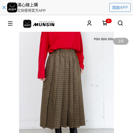
滿心線上購
開啟APP
立刻使用官方APP
0
1
/
8