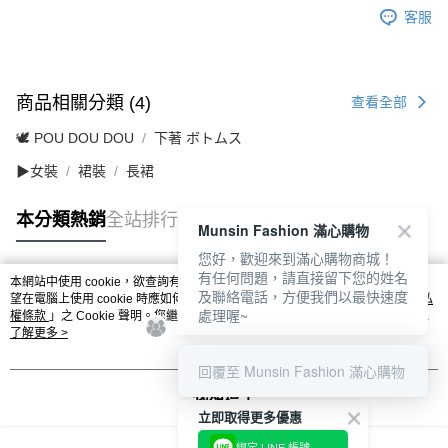
客服
商品相關分類 (4)
查看全部
🕊️ POU DOU DOU
下著 ボトムス
▶女裝
裙裝
長裙
本分類熱銷
全站排行
Munsin Fashion 滿心購物
您好，歡迎來到滿心購物商城！
有任何問題，請直接留下您的姓名
本網站中使用 cookie，欲查詢有關本網站使用 cookie 方式之詳情，及若您不希
及聯絡電話，方便我們以最快速度
熱門標籤
望在電腦上使用 cookie 時應如何變更電腦的 cookie 設定，請參閱本網站「
隱私
處理喔~
權條款
」之 Cookie 聲明。您繼續使用本網站即表示您同意本公司得按本網站使
用條款之 Cookie 聲明使用 cookie。
了解更多 >
回覆至 Munsin Fashion 滿心購物
我知道了
立即取得更多優惠
綁定 LINE 帳號