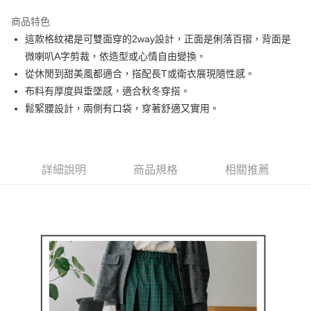
街口支付
商品特色
悠遊付
這款格紋裙是可雙面穿的2way設計，正面是俐落百摺，背面是
大哥付你分期
微喇叭A字剪裁，依造型或心情自由變換。
相關說明
從休閒到甜美風都適合，搭配長T或衛衣展現隨性感。
【大哥付你分期使用說明】
布料有厚度與垂墜感，適合秋冬穿搭。
AFTEE先享後付
1.本服務由台灣大哥大提供，台灣大哥大用戶可立即使用無須另外申請。
鬆緊腰設計，兩側有口袋，穿著舒適又實用。
2.付款方式選擇「大哥付你分期」，訂單成立後會自動跳轉到大哥付的交易
相關說明
流程，驗證手機門號後，選擇欲分期的期數、繳款截止日，確認付款後即完
【關於「AFTEE先享後付」】
成交易。
ATM付款
AFTEE先享後付是「在收到商品之後才付款」的支付方式。 讓您購物簡單
3.實際核准額度、可分期數及費用金額請依後續交易確認頁面所載為準。
便利好安心！
4.訂單成立30分鐘內，如未前往確認交易或遇審核未通過，訂單將自動取
１．簡單：不需註冊會員、不需綁卡、不需儲值。
詳細說明
商品規格
相關推薦
運送方式
消。如遇「轉專審核」未通過狀況，表示未達大哥付你分期系統評分，恕無
２．便利：只要手機號碼，簡訊認證，即可結帳。
法說明評估內容。
３．安心：先確認商品／服務後，再付款。
全家取貨付款
【繳款方式說明】
1.分期款項不併入電信帳單，「大哥付你分期」於每月結算日後寄送繳費提
每筆NT$80，滿NT$2,000(含以上)免運費
【「AFTEE先享後付」結帳流程】
醒簡訊。
１．於結帳方式選擇「AFTEE先享後付」後，將跳轉至「AFTEE先享後付」
2.透過簡訊連結打開帳單後，可選擇「超商條碼／台灣大直營門市／銀行轉
付款後全家取貨
結帳頁面，進行簡訊認證並確認金額後，即可完成結帳。
帳／街口支付／iPASS MONEY」等通路繳費。
２．訂單成立數日內，您將收到繳費通知簡訊。
每筆NT$80，滿NT$2,000(含以上)免運費
３．收到繳費通知簡訊後14天內，點擊此簡訊中的連結，可透過四大超商／
【注意事項】
ATM／網路銀行／等多元方式進行付款，方視為交易完成。
萊爾富取貨付款
1.本服務係由「台灣大哥大股份有限公司」（以下簡稱本公司）所提供，讓
※ 請注意：結帳手續完成當下不需立刻繳費，但若您需要取消訂單，請聯絡
用戶於交易時，得透過本服務購買商品或服務，並由商店將買賣／分期付款
每筆NT$80，滿NT$2,000(含以上)免運費
購買商品的店家。未經商家同意取消之訂單仍視為有效，需透過AFTEE先享