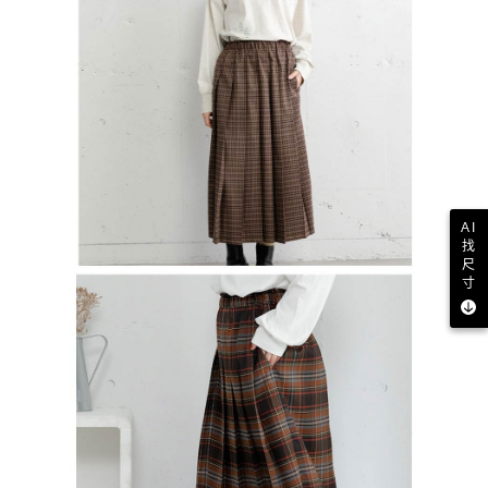
AI
找
尺
寸