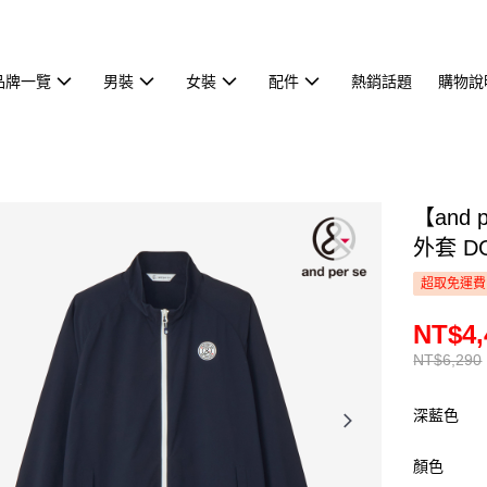
品牌一覽
男裝
女裝
配件
熱銷話題
購物說
【and
外套 D
超取免運費
NT$4,
NT$6,290
深藍色
顏色