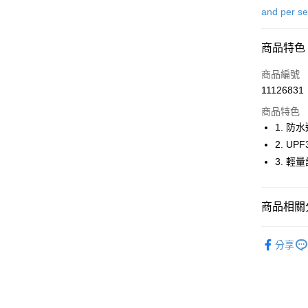
信用卡一
and per s
超商取貨
商品特色
LINE Pay
商品編號
Apple Pay
11126831
商品特色
街口支付
1. 
悠遊付
2. U
3. 
大哥付你
相關說明
【大哥付
AFTEE先
商品相關分
1.本服務
2.付款方
相關說明
流程，驗
⛳️ and per
【關於「A
ATM付款
完成交易
分享
AFTEE
⛳️ and per
3.實際核
便利好安
4.訂單成
１．簡單
⛳️ and per
消。如遇
２．便利
運送方式
無法說明
３．安心
【繳款方