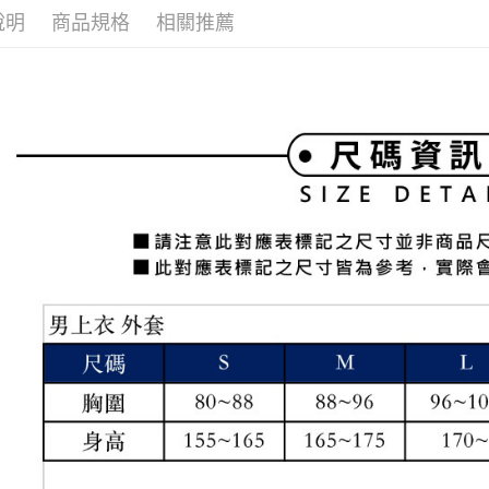
全家取貨
1.分期款
【「AFT
說明
商品規格
相關推薦
醒簡訊。
免運費
１．於結帳
2.透過簡
付」結帳
帳／街口支
付款後全
２．訂單
３．收到繳
免運費
【注意事
／ATM／
1.本服務
※ 請注意
萊爾富取
用戶於交
絡購買商品
款買賣價
先享後付
免運費
2.基於同
※ 交易是
資料（包
是否繳費成
付款後萊
用，由本
付客戶支
免運費
3.完整用
【注意事
7-11取貨
１．透過由
交易，需
免運費
求債權轉
２．關於
付款後7-1
https://aft
免運費
３．未成
「AFTE
宅配
任。
４．使用「
免運費
即時審查