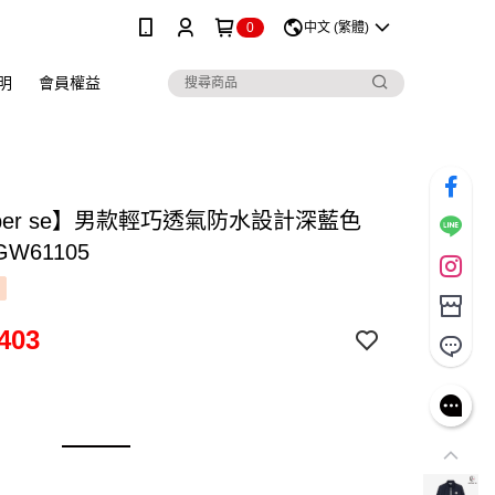
0
中文 (繁體)
明
會員權益
 per se】男款輕巧透氣防水設計深藍色
GW61105
403