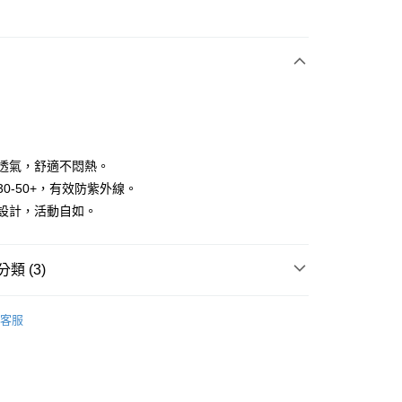
次付款
e
付款
防水透氣，舒適不悶熱。
PF30-50+，有效防紫外線。
輕量設計，活動自如。
分期
你分期使用說明】
享後付
類 (3)
由台灣大哥大提供，台灣大哥大用戶可立即使用無須另外申請。
式選擇「大哥付你分期」，訂單成立後會自動跳轉到大哥付的交易
證手機門號後，選擇欲分期的期數、繳款截止日，確認付款後即
 se
男款 | 外套/背心
FTEE先享後付」】
。
客服
先享後付是「在收到商品之後才付款」的支付方式。 讓您購物簡單
 se
准額度、可分期數及費用金額請依後續交易確認頁面所載為準。
🍁 指定商品限時2件7折
心！
立30分鐘內，如未前往確認交易或遇審核未通過，訂單將自動取
：不需註冊會員、不需綁卡、不需儲值。
 se
特價專區🛍️
男裝
「轉專審核」未通過狀況，表示未達大哥付你分期系統評分，恕
：只要手機號碼，簡訊認證，即可結帳。
評估內容。
：先確認商品／服務後，再付款。
式說明】