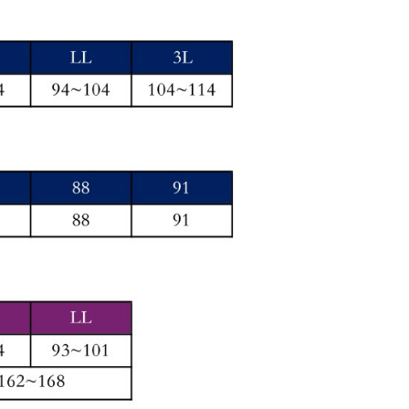
用戶進行身份認證。
一人註冊多個帳號或使用他人資訊註冊。若發現惡意使用之情
科技股份有限公司將有權停止該用戶之使用額度並採取法律行