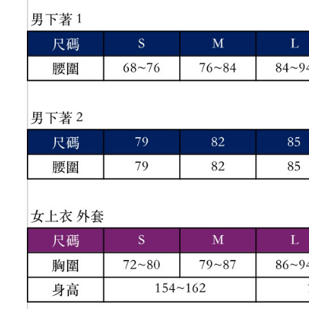
結果請求
離島宅配
５．嚴禁
免運費
形，恩沛
動。