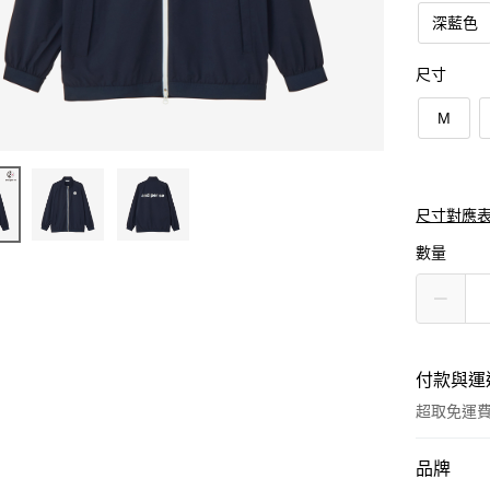
深藍色
尺寸
M
尺寸對應
數量
付款與運
超取免運
付款方式
品牌