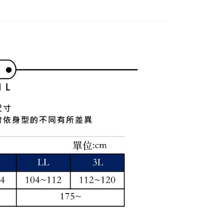
付款
項不併入電信帳單，「大哥付你分期」於每月結算日後寄送繳費提
EE先享後付」結帳流程】
方式選擇「AFTEE先享後付」後，將跳轉至「AFTEE先享後
訊連結打開帳單後，可選擇「超商條碼／台灣大直營門市／銀行轉
頁面，進行簡訊認證並確認金額後，即可完成結帳。
付／iPASS MONEY」等通路繳費。
家取貨
成立數日內，您將收到繳費通知簡訊。
費通知簡訊後14天內，點擊此簡訊中的連結，可透過四大超商
項】
網路銀行／等多元方式進行付款，方視為交易完成。
係由「台灣大哥大股份有限公司」（以下簡稱本公司）所提供，讓
：結帳手續完成當下不需立刻繳費，但若您需要取消訂單，請聯
貨付款
易時，得透過本服務購買商品或服務，並由商店將買賣／分期付
的店家。未經商家同意取消之訂單仍視為有效，需透過AFTEE
金債權讓與本公司後，依約使用本公司帳單繳交帳款。
繳納相關費用。
意付款使用「大哥付你分期」之契約關係目的，商店將以您的個人
否成功請以「AFTEE先享後付 」之結帳頁面顯示為準，若有關於
含姓名、電話或地址）提供予台灣大哥大進項蒐集、處理及利
功／繳費後需取消欲退款等相關疑問，請聯繫「AFTEE先享後
爾富取貨
公司與您本人進行分期帳單所需資料之確認、核對及更正。
援中心」
https://netprotections.freshdesk.com/support/home
戶服務條款，請詳閱以下連結：
https://oppay.tw/userRule
項】
付款
恩沛科技股份有限公司提供之「AFTEE先享後付」服務完成之
依本服務之必要範圍內提供個人資料，並將交易相關給付款項請
讓予恩沛科技股份有限公司。
個人資料處理事宜，請瀏覽以下網址：
1取貨
ee.tw/terms/#terms3
年的使用者請事先徵得法定代理人或監護人之同意方可使用
E先享後付」，若未經同意申辦者引起之損失，本公司不負相關責
AFTEE先享後付」時，將依據個別帳號之用戶狀況，依本公司
核予不同之上限額度；若仍有額度不足之情形，本公司將視審查