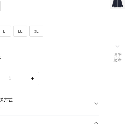
L
LL
3L
清除
表
紀錄
送方式
費