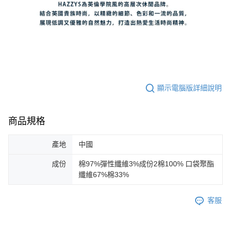
顯示電腦版詳細說明
商品規格
產地
中國
成份
棉97%彈性纖維3%成份2棉100% 口袋聚酯
纖維67%棉33%
客服