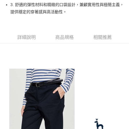
1.本服務由台灣大哥大提供，台灣大哥大用戶可立即使用無須另外申請。
3. 舒適的彈性材料和精緻的口袋設計，兼顧實用性與極簡主義，
2.付款方式選擇「大哥付你分期」，訂單成立後會自動跳轉到大哥付的交易
相關說明
流程，驗證手機門號後，選擇欲分期的期數、繳款截止日，確認付款後即完
提供穩定的穿著感與高活動性。
【關於「AFTEE先享後付」】
成交易。
ATM付款
AFTEE先享後付是「在收到商品之後才付款」的支付方式。 讓您購物簡單
3.實際核准額度、可分期數及費用金額請依後續交易確認頁面所載為準。
便利好安心！
4.訂單成立30分鐘內，如未前往確認交易或遇審核未通過，訂單將自動取
１．簡單：不需註冊會員、不需綁卡、不需儲值。
運送方式
消。如遇「轉專審核」未通過狀況，表示未達大哥付你分期系統評分，恕無
２．便利：只要手機號碼，簡訊認證，即可結帳。
法說明評估內容。
詳細說明
商品規格
相關推薦
３．安心：先確認商品／服務後，再付款。
全家取貨付款
【繳款方式說明】
1.分期款項不併入電信帳單，「大哥付你分期」於每月結算日後寄送繳費提
免運費
【「AFTEE先享後付」結帳流程】
醒簡訊。
１．於結帳方式選擇「AFTEE先享後付」後，將跳轉至「AFTEE先享後付」
2.透過簡訊連結打開帳單後，可選擇「超商條碼／台灣大直營門市／銀行轉
付款後全家取貨
結帳頁面，進行簡訊認證並確認金額後，即可完成結帳。
帳／街口支付／iPASS MONEY」等通路繳費。
２．訂單成立數日內，您將收到繳費通知簡訊。
免運費
３．收到繳費通知簡訊後14天內，點擊此簡訊中的連結，可透過四大超商／
【注意事項】
ATM／網路銀行／等多元方式進行付款，方視為交易完成。
萊爾富取貨付款
1.本服務係由「台灣大哥大股份有限公司」（以下簡稱本公司）所提供，讓
※ 請注意：結帳手續完成當下不需立刻繳費，但若您需要取消訂單，請聯絡
用戶於交易時，得透過本服務購買商品或服務，並由商店將買賣／分期付款
免運費
購買商品的店家。未經商家同意取消之訂單仍視為有效，需透過AFTEE先享
買賣價金債權讓與本公司後，依約使用本公司帳單繳交帳款。
後付繳納相關費用。
2.基於同意付款使用「大哥付你分期」之契約關係目的，商店將以您的個人
付款後萊爾富取貨
※ 交易是否成功請以「AFTEE先享後付 」之結帳頁面顯示為準，若有關於
資料（包含姓名、電話或地址）提供予台灣大哥大進項蒐集、處理及利用，
是否繳費成功／繳費後需取消欲退款等相關疑問，請聯繫「AFTEE先享後付
免運費
由本公司與您本人進行分期帳單所需資料之確認、核對及更正。
客戶支援中心」
https://netprotections.freshdesk.com/support/home
3.完整用戶服務條款，請詳閱以下連結：
https://oppay.tw/userRule
7-11取貨付款
【注意事項】
１．透過由恩沛科技股份有限公司提供之「AFTEE先享後付」服務完成之交
免運費
易，需依本服務之必要範圍內提供個人資料，並將交易相關給付款項請求債