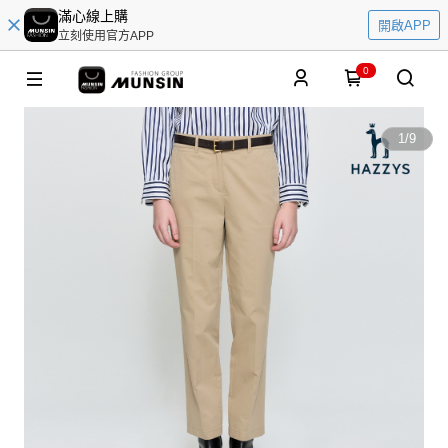
滿心線上購
開啟APP
立刻使用官方APP
0
1
/
9