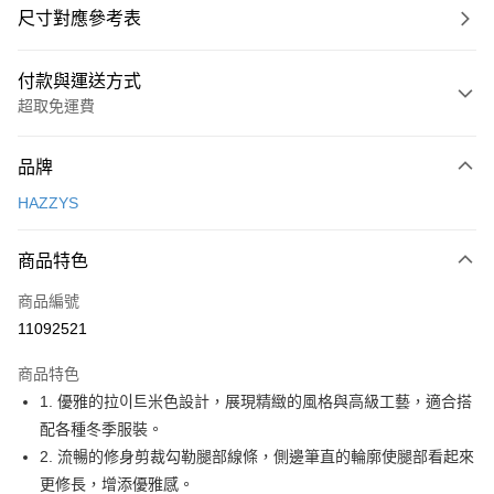
尺寸對應參考表
付款與運送方式
超取免運費
付款方式
品牌
信用卡一次付款
HAZZYS
超商取貨付款
商品特色
LINE Pay
商品編號
Apple Pay
11092521
街口支付
商品特色
悠遊付
1. 優雅的拉이트米色設計，展現精緻的風格與高級工藝，適合搭
大哥付你分期
配各種冬季服裝。
相關說明
2. 流暢的修身剪裁勾勒腿部線條，側邊筆直的輪廓使腿部看起來
【大哥付你分期使用說明】
更修長，增添優雅感。
AFTEE先享後付