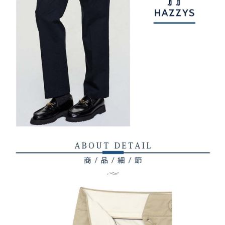
權轉讓予恩沛科技股份有限公司。
付款後7-11取貨
２．關於個人資料處理事宜，請瀏覽以下網址：
免運費
https://aftee.tw/terms/#terms3
３．未成年的使用者請事先徵得法定代理人或監護人之同意方可使用
宅配
「AFTEE先享後付」，若未經同意申辦者引起之損失，本公司不負相關責
任。
免運費
４．使用「AFTEE先享後付」時，將依據個別帳號之用戶狀況，依本公司即
時審查核予不同之上限額度；若仍有額度不足之情形，本公司將視審查結果
離島宅配
請求用戶進行身份認證。
免運費
５．嚴禁一人註冊多個帳號或使用他人資訊註冊。若發現惡意使用之情形，
恩沛科技股份有限公司將有權停止該用戶之使用額度並採取法律行動。