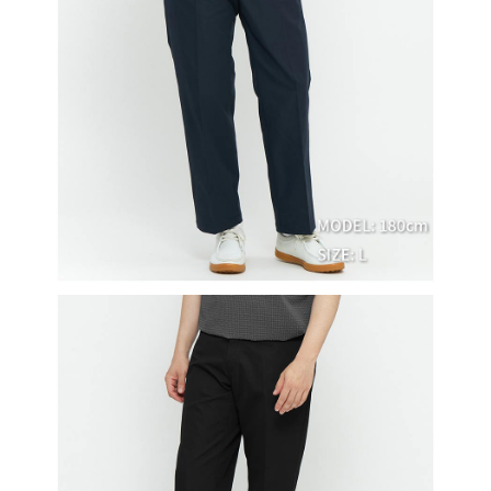
買賣價金債權讓與本公司後，依約使用本公司帳單繳交帳款。
後付繳納相關費用。
2.基於同意付款使用「大哥付你分期」之契約關係目的，商店將以您的個人
付款後萊爾富取貨
※ 交易是否成功請以「AFTEE先享後付 」之結帳頁面顯示為準，若有關於
資料（包含姓名、電話或地址）提供予台灣大哥大進項蒐集、處理及利用，
是否繳費成功／繳費後需取消欲退款等相關疑問，請聯繫「AFTEE先享後付
免運費
由本公司與您本人進行分期帳單所需資料之確認、核對及更正。
客戶支援中心」
https://netprotections.freshdesk.com/support/home
3.完整用戶服務條款，請詳閱以下連結：
https://oppay.tw/userRule
7-11取貨付款
【注意事項】
１．透過由恩沛科技股份有限公司提供之「AFTEE先享後付」服務完成之交
免運費
易，需依本服務之必要範圍內提供個人資料，並將交易相關給付款項請求債
權轉讓予恩沛科技股份有限公司。
付款後7-11取貨
２．關於個人資料處理事宜，請瀏覽以下網址：
免運費
https://aftee.tw/terms/#terms3
３．未成年的使用者請事先徵得法定代理人或監護人之同意方可使用
宅配
「AFTEE先享後付」，若未經同意申辦者引起之損失，本公司不負相關責
任。
免運費
４．使用「AFTEE先享後付」時，將依據個別帳號之用戶狀況，依本公司即
時審查核予不同之上限額度；若仍有額度不足之情形，本公司將視審查結果
離島宅配
請求用戶進行身份認證。
免運費
５．嚴禁一人註冊多個帳號或使用他人資訊註冊。若發現惡意使用之情形，
恩沛科技股份有限公司將有權停止該用戶之使用額度並採取法律行動。