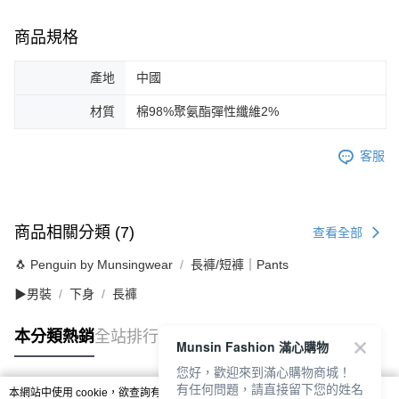
商品規格
產地
中國
材質
棉98%聚氨酯彈性纖維2%
客服
商品相關分類 (7)
查看全部
🐧 Penguin by Munsingwear
長褲/短褲｜Pants
▶男裝
下身
長褲
本分類熱銷
全站排行
Munsin Fashion 滿心購物
您好，歡迎來到滿心購物商城！
有任何問題，請直接留下您的姓名
本網站中使用 cookie，欲查詢有關本網站使用 cookie 方式之詳情，及若您不希