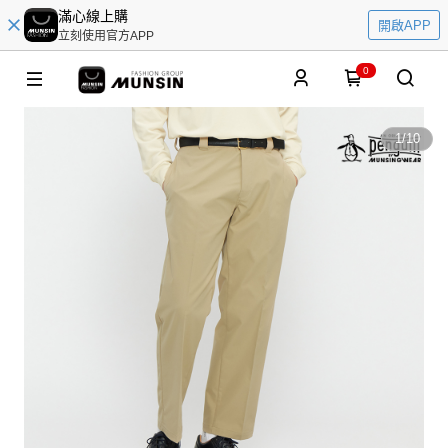
滿心線上購
開啟APP
立刻使用官方APP
0
1
/
10