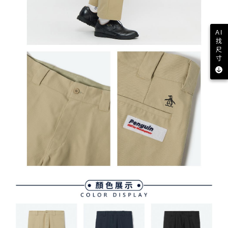
AI
找
尺
寸