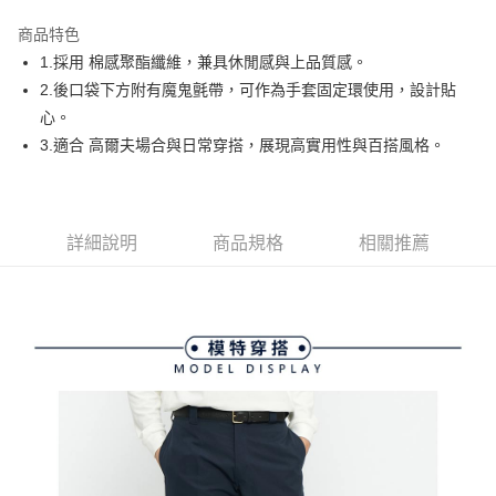
街口支付
商品特色
悠遊付
1.採用 棉感聚酯纖維，兼具休閒感與上品質感。
大哥付你分期
2.後口袋下方附有魔鬼氈帶，可作為手套固定環使用，設計貼
相關說明
心。
【大哥付你分期使用說明】
3.適合 高爾夫場合與日常穿搭，展現高實用性與百搭風格。
AFTEE先享後付
1.本服務由台灣大哥大提供，台灣大哥大用戶可立即使用無須另外申請。
2.付款方式選擇「大哥付你分期」，訂單成立後會自動跳轉到大哥付的交易
相關說明
流程，驗證手機門號後，選擇欲分期的期數、繳款截止日，確認付款後即完
【關於「AFTEE先享後付」】
成交易。
ATM付款
AFTEE先享後付是「在收到商品之後才付款」的支付方式。 讓您購物簡單
3.實際核准額度、可分期數及費用金額請依後續交易確認頁面所載為準。
詳細說明
商品規格
相關推薦
便利好安心！
4.訂單成立30分鐘內，如未前往確認交易或遇審核未通過，訂單將自動取
１．簡單：不需註冊會員、不需綁卡、不需儲值。
運送方式
消。如遇「轉專審核」未通過狀況，表示未達大哥付你分期系統評分，恕無
２．便利：只要手機號碼，簡訊認證，即可結帳。
法說明評估內容。
３．安心：先確認商品／服務後，再付款。
全家取貨付款
【繳款方式說明】
1.分期款項不併入電信帳單，「大哥付你分期」於每月結算日後寄送繳費提
免運費
【「AFTEE先享後付」結帳流程】
醒簡訊。
１．於結帳方式選擇「AFTEE先享後付」後，將跳轉至「AFTEE先享後付」
2.透過簡訊連結打開帳單後，可選擇「超商條碼／台灣大直營門市／銀行轉
付款後全家取貨
結帳頁面，進行簡訊認證並確認金額後，即可完成結帳。
帳／街口支付／iPASS MONEY」等通路繳費。
２．訂單成立數日內，您將收到繳費通知簡訊。
免運費
３．收到繳費通知簡訊後14天內，點擊此簡訊中的連結，可透過四大超商／
【注意事項】
ATM／網路銀行／等多元方式進行付款，方視為交易完成。
萊爾富取貨付款
1.本服務係由「台灣大哥大股份有限公司」（以下簡稱本公司）所提供，讓
※ 請注意：結帳手續完成當下不需立刻繳費，但若您需要取消訂單，請聯絡
用戶於交易時，得透過本服務購買商品或服務，並由商店將買賣／分期付款
免運費
購買商品的店家。未經商家同意取消之訂單仍視為有效，需透過AFTEE先享