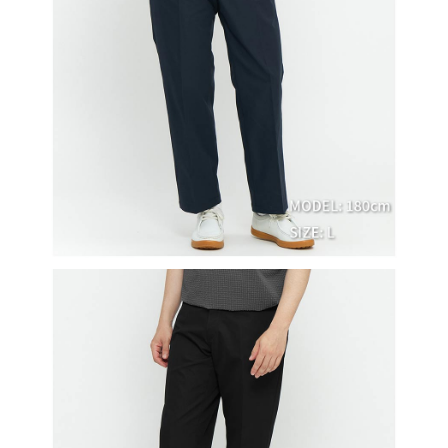
買賣價金債權讓與本公司後，依約使用本公司帳單繳交帳款。
後付繳納相關費用。
2.基於同意付款使用「大哥付你分期」之契約關係目的，商店將以您的個人
付款後萊爾富取貨
※ 交易是否成功請以「AFTEE先享後付 」之結帳頁面顯示為準，若有關於
資料（包含姓名、電話或地址）提供予台灣大哥大進項蒐集、處理及利用，
是否繳費成功／繳費後需取消欲退款等相關疑問，請聯繫「AFTEE先享後付
免運費
由本公司與您本人進行分期帳單所需資料之確認、核對及更正。
客戶支援中心」
https://netprotections.freshdesk.com/support/home
3.完整用戶服務條款，請詳閱以下連結：
https://oppay.tw/userRule
7-11取貨付款
【注意事項】
１．透過由恩沛科技股份有限公司提供之「AFTEE先享後付」服務完成之交
免運費
易，需依本服務之必要範圍內提供個人資料，並將交易相關給付款項請求債
權轉讓予恩沛科技股份有限公司。
付款後7-11取貨
２．關於個人資料處理事宜，請瀏覽以下網址：
免運費
https://aftee.tw/terms/#terms3
３．未成年的使用者請事先徵得法定代理人或監護人之同意方可使用
宅配
「AFTEE先享後付」，若未經同意申辦者引起之損失，本公司不負相關責
任。
免運費
４．使用「AFTEE先享後付」時，將依據個別帳號之用戶狀況，依本公司即
時審查核予不同之上限額度；若仍有額度不足之情形，本公司將視審查結果
離島宅配
請求用戶進行身份認證。
免運費
５．嚴禁一人註冊多個帳號或使用他人資訊註冊。若發現惡意使用之情形，
恩沛科技股份有限公司將有權停止該用戶之使用額度並採取法律行動。