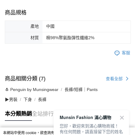
商品規格
產地
中國
材質
棉98%聚氨酯彈性纖維2%
客服
商品相關分類 (7)
查看全部
🐧 Penguin by Munsingwear
長褲/短褲｜Pants
▶男裝
下身
長褲
本分類熱銷
全站排行
Munsin Fashion 滿心購物
您好，歡迎來到滿心購物商城！
有任何問題，請直接留下您的姓名
本網站中使用 cookie，欲查詢有關本網站使用 cookie 方式之詳情，及若您不希