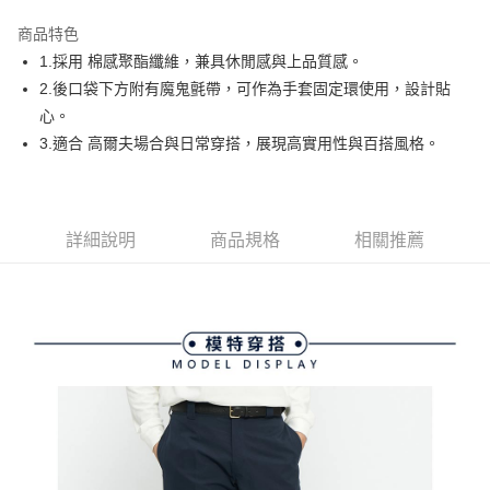
街口支付
商品特色
悠遊付
1.採用 棉感聚酯纖維，兼具休閒感與上品質感。
大哥付你分期
2.後口袋下方附有魔鬼氈帶，可作為手套固定環使用，設計貼
相關說明
心。
【大哥付你分期使用說明】
3.適合 高爾夫場合與日常穿搭，展現高實用性與百搭風格。
AFTEE先享後付
1.本服務由台灣大哥大提供，台灣大哥大用戶可立即使用無須另外申請。
2.付款方式選擇「大哥付你分期」，訂單成立後會自動跳轉到大哥付的交易
相關說明
流程，驗證手機門號後，選擇欲分期的期數、繳款截止日，確認付款後即完
【關於「AFTEE先享後付」】
成交易。
ATM付款
AFTEE先享後付是「在收到商品之後才付款」的支付方式。 讓您購物簡單
3.實際核准額度、可分期數及費用金額請依後續交易確認頁面所載為準。
詳細說明
商品規格
相關推薦
便利好安心！
4.訂單成立30分鐘內，如未前往確認交易或遇審核未通過，訂單將自動取
１．簡單：不需註冊會員、不需綁卡、不需儲值。
運送方式
消。如遇「轉專審核」未通過狀況，表示未達大哥付你分期系統評分，恕無
２．便利：只要手機號碼，簡訊認證，即可結帳。
法說明評估內容。
３．安心：先確認商品／服務後，再付款。
全家取貨付款
【繳款方式說明】
1.分期款項不併入電信帳單，「大哥付你分期」於每月結算日後寄送繳費提
免運費
【「AFTEE先享後付」結帳流程】
醒簡訊。
１．於結帳方式選擇「AFTEE先享後付」後，將跳轉至「AFTEE先享後付」
2.透過簡訊連結打開帳單後，可選擇「超商條碼／台灣大直營門市／銀行轉
付款後全家取貨
結帳頁面，進行簡訊認證並確認金額後，即可完成結帳。
帳／街口支付／iPASS MONEY」等通路繳費。
２．訂單成立數日內，您將收到繳費通知簡訊。
免運費
３．收到繳費通知簡訊後14天內，點擊此簡訊中的連結，可透過四大超商／
【注意事項】
ATM／網路銀行／等多元方式進行付款，方視為交易完成。
萊爾富取貨付款
1.本服務係由「台灣大哥大股份有限公司」（以下簡稱本公司）所提供，讓
※ 請注意：結帳手續完成當下不需立刻繳費，但若您需要取消訂單，請聯絡
用戶於交易時，得透過本服務購買商品或服務，並由商店將買賣／分期付款
免運費
購買商品的店家。未經商家同意取消之訂單仍視為有效，需透過AFTEE先享