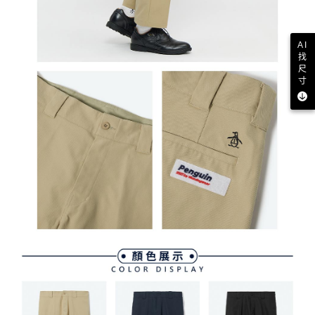
AI
找
尺
寸