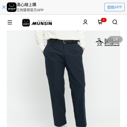
滿心線上購
開啟APP
立刻使用官方APP
0
1
/
8