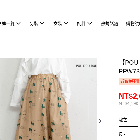
品牌一覽
男裝
女裝
配件
熱銷話題
購物說
【POU
PPW78
超取免運費
NT$2,
NT$4,190
駝色
尺寸