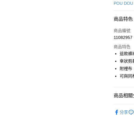
信用卡一
POU DOU
超商取貨
商品特色
LINE Pay
商品編號
Apple Pay
11082957
商品特色
街口支付
這款褲
悠遊付
傘狀剪
附裡布
大哥付你
可與同
相關說明
【大哥付
AFTEE先
1.本服務
2.付款方
相關說明
商品相關分
流程，驗
【關於「A
ATM付款
完成交易
AFTEE
🕊️ POU 
3.實際核
便利好安
分享
4.訂單成
１．簡單
▶女裝
消。如遇
２．便利
運送方式
無法說明
🕊️ POU 
３．安心
【繳款方