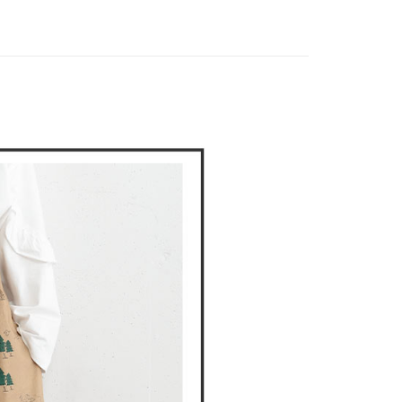
付款
項不併入電信帳單，「大哥付你分期」於每月結算日後寄送繳費提
選｜精選3折起
🕊️POU DOU DOU｜精選特惠
必買5
EE先享後付」結帳流程】
方式選擇「AFTEE先享後付」後，將跳轉至「AFTEE先享後
訊連結打開帳單後，可選擇「超商條碼／台灣大直營門市／銀行轉
頁面，進行簡訊認證並確認金額後，即可完成結帳。
付／iPASS MONEY」等通路繳費。
家取貨
成立數日內，您將收到繳費通知簡訊。
費通知簡訊後14天內，點擊此簡訊中的連結，可透過四大超商
項】
網路銀行／等多元方式進行付款，方視為交易完成。
係由「台灣大哥大股份有限公司」（以下簡稱本公司）所提供，讓
：結帳手續完成當下不需立刻繳費，但若您需要取消訂單，請聯
貨付款
易時，得透過本服務購買商品或服務，並由商店將買賣／分期付
的店家。未經商家同意取消之訂單仍視為有效，需透過AFTEE
金債權讓與本公司後，依約使用本公司帳單繳交帳款。
繳納相關費用。
意付款使用「大哥付你分期」之契約關係目的，商店將以您的個人
否成功請以「AFTEE先享後付 」之結帳頁面顯示為準，若有關於
含姓名、電話或地址）提供予台灣大哥大進項蒐集、處理及利
功／繳費後需取消欲退款等相關疑問，請聯繫「AFTEE先享後
爾富取貨
公司與您本人進行分期帳單所需資料之確認、核對及更正。
援中心」
https://netprotections.freshdesk.com/support/home
戶服務條款，請詳閱以下連結：
https://oppay.tw/userRule
項】
付款
恩沛科技股份有限公司提供之「AFTEE先享後付」服務完成之
依本服務之必要範圍內提供個人資料，並將交易相關給付款項請
讓予恩沛科技股份有限公司。
個人資料處理事宜，請瀏覽以下網址：
1取貨
ee.tw/terms/#terms3
年的使用者請事先徵得法定代理人或監護人之同意方可使用
E先享後付」，若未經同意申辦者引起之損失，本公司不負相關責
AFTEE先享後付」時，將依據個別帳號之用戶狀況，依本公司
核予不同之上限額度；若仍有額度不足之情形，本公司將視審查
用戶進行身份認證。