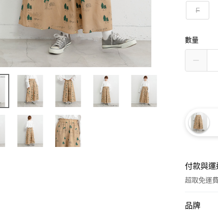
F
數量
付款與運
超取免運
付款方式
品牌