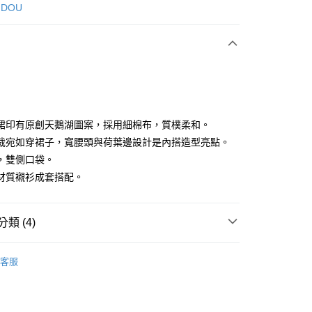
次付款
 DOU
付款
裙印有原創天鵝湖圖案，採用細棉布，質樸柔和。
裁宛如穿裙子，寬腰頭與荷葉邊設計是內搭造型亮點。
，雙側口袋。
分期
材質襯衫成套搭配。
你分期使用說明】
享後付
由台灣大哥大提供，台灣大哥大用戶可立即使用無須另外申請。
式選擇「大哥付你分期」，訂單成立後會自動跳轉到大哥付的交易
類 (4)
證手機門號後，選擇欲分期的期數、繳款截止日，確認付款後即
FTEE先享後付」】
。
先享後付是「在收到商品之後才付款」的支付方式。 讓您購物簡單
DOU DOU
下著 ボトムス
准額度、可分期數及費用金額請依後續交易確認頁面所載為準。
心！
客服
立30分鐘內，如未前往確認交易或遇審核未通過，訂單將自動取
：不需註冊會員、不需綁卡、不需儲值。
裙裝
長裙
「轉專審核」未通過狀況，表示未達大哥付你分期系統評分，恕
：只要手機號碼，簡訊認證，即可結帳。
評估內容。
DOU DOU
：先確認商品／服務後，再付款。
❄️ 秋冬單品4折起
▶ POU DOU DOU
式說明】