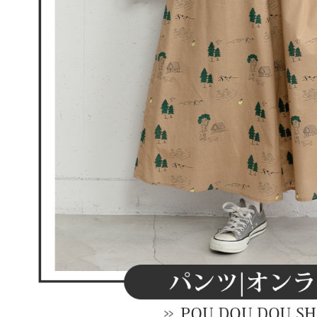
離島宅配
５．嚴禁
免運費
形，恩沛
動。