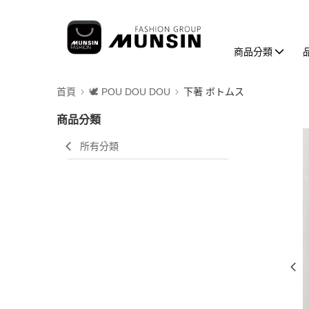
商品分類
首頁
🕊️ POU DOU DOU
下著 ボトムス
商品分類
所有分類