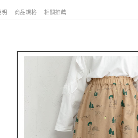
全家取貨
1.分期款
📍本月精
【「AFT
醒簡訊。
免運費
折
１．於結帳
說明
商品規格
相關推薦
2.透過簡
付」結帳
帳／街口支
付款後全
２．訂單
３．收到繳
免運費
【注意事
／ATM／
1.本服務
※ 請注意
萊爾富取
用戶於交
絡購買商品
款買賣價
先享後付
免運費
2.基於同
※ 交易是
資料（包
是否繳費成
付款後萊
用，由本
付客戶支
免運費
3.完整用
【注意事
7-11取貨
１．透過由
交易，需
免運費
求債權轉
２．關於
付款後7-1
https://aft
免運費
３．未成
「AFTE
宅配
任。
４．使用「
免運費
即時審查
結果請求