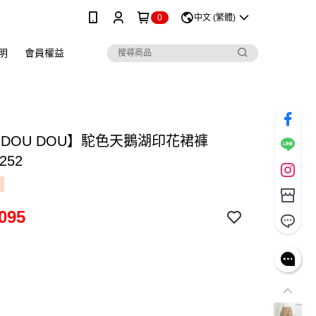
0
中文 (繁體)
明
會員權益
 DOU DOU】駝色天鵝湖印花裙褲
252
095