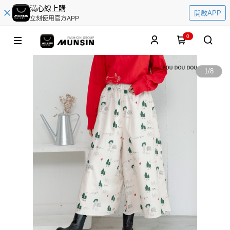
滿心線上購
開啟APP
立刻使用官方APP
0
1
/
8