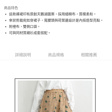
街口支付
商品特色
悠遊付
這款褲裙印有原創天鵝湖圖案，採用細棉布，質樸柔和。
大哥付你分期
傘狀剪裁宛如穿裙子，寬腰頭與荷葉邊設計是內搭造型亮點。
相關說明
附裡布，雙側口袋。
【大哥付你分期使用說明】
可與同材質襯衫成套搭配。
AFTEE先享後付
1.本服務由台灣大哥大提供，台灣大哥大用戶可立即使用無須另外申請。
2.付款方式選擇「大哥付你分期」，訂單成立後會自動跳轉到大哥付的交易
相關說明
流程，驗證手機門號後，選擇欲分期的期數、繳款截止日，確認付款後即完
【關於「AFTEE先享後付」】
成交易。
ATM付款
AFTEE先享後付是「在收到商品之後才付款」的支付方式。 讓您購物簡單
3.實際核准額度、可分期數及費用金額請依後續交易確認頁面所載為準。
詳細說明
商品規格
相關推薦
便利好安心！
4.訂單成立30分鐘內，如未前往確認交易或遇審核未通過，訂單將自動取
１．簡單：不需註冊會員、不需綁卡、不需儲值。
運送方式
消。如遇「轉專審核」未通過狀況，表示未達大哥付你分期系統評分，恕無
２．便利：只要手機號碼，簡訊認證，即可結帳。
法說明評估內容。
３．安心：先確認商品／服務後，再付款。
全家取貨付款
【繳款方式說明】
1.分期款項不併入電信帳單，「大哥付你分期」於每月結算日後寄送繳費提
免運費
【「AFTEE先享後付」結帳流程】
醒簡訊。
１．於結帳方式選擇「AFTEE先享後付」後，將跳轉至「AFTEE先享後付」
2.透過簡訊連結打開帳單後，可選擇「超商條碼／台灣大直營門市／銀行轉
付款後全家取貨
結帳頁面，進行簡訊認證並確認金額後，即可完成結帳。
帳／街口支付／iPASS MONEY」等通路繳費。
２．訂單成立數日內，您將收到繳費通知簡訊。
免運費
３．收到繳費通知簡訊後14天內，點擊此簡訊中的連結，可透過四大超商／
【注意事項】
ATM／網路銀行／等多元方式進行付款，方視為交易完成。
萊爾富取貨付款
1.本服務係由「台灣大哥大股份有限公司」（以下簡稱本公司）所提供，讓
※ 請注意：結帳手續完成當下不需立刻繳費，但若您需要取消訂單，請聯絡
用戶於交易時，得透過本服務購買商品或服務，並由商店將買賣／分期付款
免運費
購買商品的店家。未經商家同意取消之訂單仍視為有效，需透過AFTEE先享