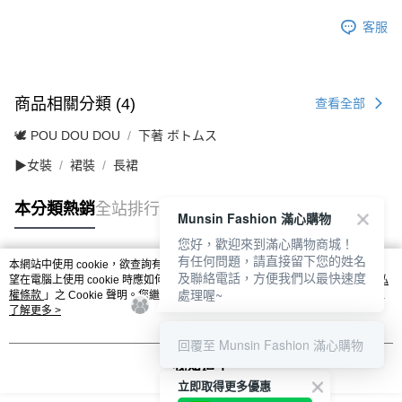
客服
商品相關分類 (4)
查看全部
🕊️ POU DOU DOU
下著 ボトムス
▶女裝
裙裝
長裙
本分類熱銷
全站排行
Munsin Fashion 滿心購物
您好，歡迎來到滿心購物商城！
有任何問題，請直接留下您的姓名
本網站中使用 cookie，欲查詢有關本網站使用 cookie 方式之詳情，及若您不希
及聯絡電話，方便我們以最快速度
熱門標籤
望在電腦上使用 cookie 時應如何變更電腦的 cookie 設定，請參閱本網站「
隱私
處理喔~
權條款
」之 Cookie 聲明。您繼續使用本網站即表示您同意本公司得按本網站使
用條款之 Cookie 聲明使用 cookie。
了解更多 >
回覆至 Munsin Fashion 滿心購物
我知道了
立即取得更多優惠