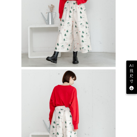
AI
找
尺
寸