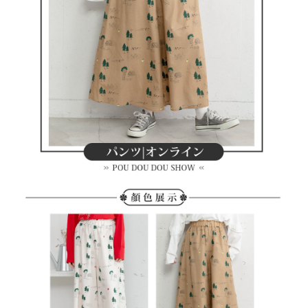
買賣價金債權讓與本公司後，依約使用本公司帳單繳交帳款。
後付繳納相關費用。
2.基於同意付款使用「大哥付你分期」之契約關係目的，商店將以您的個人
付款後萊爾富取貨
※ 交易是否成功請以「AFTEE先享後付 」之結帳頁面顯示為準，若有關於
資料（包含姓名、電話或地址）提供予台灣大哥大進項蒐集、處理及利用，
是否繳費成功／繳費後需取消欲退款等相關疑問，請聯繫「AFTEE先享後付
免運費
由本公司與您本人進行分期帳單所需資料之確認、核對及更正。
客戶支援中心」
https://netprotections.freshdesk.com/support/home
3.完整用戶服務條款，請詳閱以下連結：
https://oppay.tw/userRule
7-11取貨付款
【注意事項】
１．透過由恩沛科技股份有限公司提供之「AFTEE先享後付」服務完成之交
免運費
易，需依本服務之必要範圍內提供個人資料，並將交易相關給付款項請求債
權轉讓予恩沛科技股份有限公司。
付款後7-11取貨
２．關於個人資料處理事宜，請瀏覽以下網址：
免運費
https://aftee.tw/terms/#terms3
３．未成年的使用者請事先徵得法定代理人或監護人之同意方可使用
宅配
「AFTEE先享後付」，若未經同意申辦者引起之損失，本公司不負相關責
任。
免運費
４．使用「AFTEE先享後付」時，將依據個別帳號之用戶狀況，依本公司即
時審查核予不同之上限額度；若仍有額度不足之情形，本公司將視審查結果
離島宅配
請求用戶進行身份認證。
免運費
５．嚴禁一人註冊多個帳號或使用他人資訊註冊。若發現惡意使用之情形，
恩沛科技股份有限公司將有權停止該用戶之使用額度並採取法律行動。