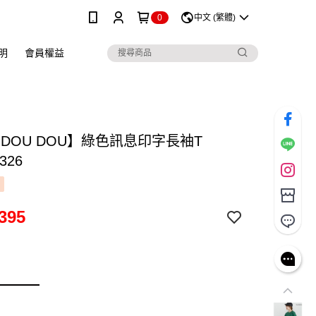
0
中文 (繁體)
明
會員權益
 DOU DOU】綠色訊息印字長袖T
326
395