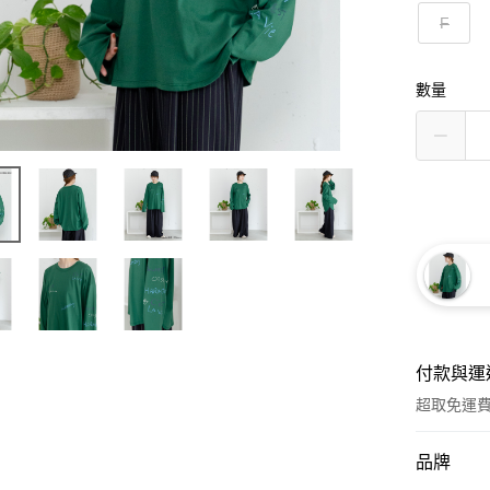
F
數量
付款與運
超取免運
付款方式
品牌