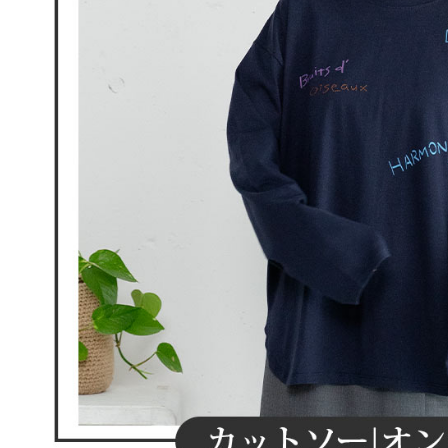
離島宅配
５．嚴禁
免運費
形，恩沛
動。