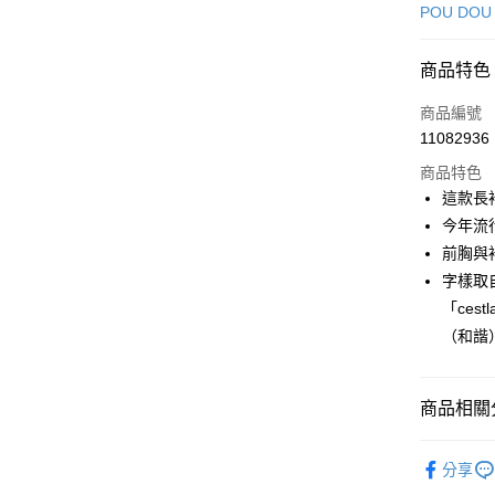
信用卡一
POU DOU
超商取貨
商品特色
LINE Pay
商品編號
Apple Pay
11082936
商品特色
街口支付
這款長
悠遊付
今年流
前胸與
大哥付你
字樣取自
相關說明
【大哥付
「ces
AFTEE先
1.本服務
（和諧
2.付款方
相關說明
流程，驗
【關於「A
ATM付款
完成交易
AFTEE
3.實際核
商品相關分
便利好安
4.訂單成
１．簡單
消。如遇
２．便利
🕊️ POU 
運送方式
無法說明
３．安心
分享
【繳款方
🕊️ POU 