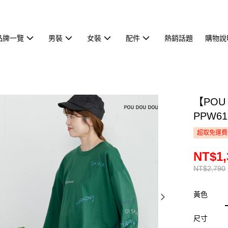
品牌一覽
男裝
女裝
配件
熱銷話題
購物說
【POU
PPW61
超取免運費
NT$1,
NT$2,790
黃色
尺寸