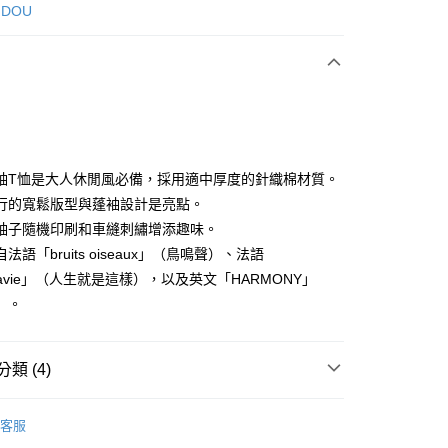
次付款
 DOU
付款
袖T恤是大人休閒風必備，採用適中厚度的針織棉材質。
行的寬鬆版型與蓬袖設計是亮點。
袖子隨機印刷和車縫刺繡增添趣味。
分期
法語「bruits oiseaux」（鳥鳴聲）、法語
你分期使用說明】
tlavie」（人生就是這樣），以及英文「HARMONY」
享後付
由台灣大哥大提供，台灣大哥大用戶可立即使用無須另外申請。
）。
式選擇「大哥付你分期」，訂單成立後會自動跳轉到大哥付的交易
證手機門號後，選擇欲分期的期數、繳款截止日，確認付款後即
FTEE先享後付」】
。
先享後付是「在收到商品之後才付款」的支付方式。 讓您購物簡單
准額度、可分期數及費用金額請依後續交易確認頁面所載為準。
類 (4)
心！
立30分鐘內，如未前往確認交易或遇審核未通過，訂單將自動取
：不需註冊會員、不需綁卡、不需儲值。
「轉專審核」未通過狀況，表示未達大哥付你分期系統評分，恕
：只要手機號碼，簡訊認證，即可結帳。
DOU DOU
簡約T恤 Tシャツ
評估內容。
：先確認商品／服務後，再付款。
客服
式說明】
DOU DOU
上衣 トップス