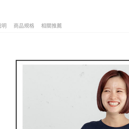
全家取貨
1.分期款
【「AFT
🕊️ POU 
醒簡訊。
免運費
１．於結帳
2.透過簡
付」結帳
📍本月精
帳／街口支
付款後全
２．訂單
折
３．收到繳
說明
商品規格
相關推薦
免運費
【注意事
／ATM／
1.本服務
※ 請注意
萊爾富取
用戶於交
絡購買商品
款買賣價
先享後付
免運費
2.基於同
※ 交易是
資料（包
是否繳費成
付款後萊
用，由本
付客戶支
免運費
3.完整用
【注意事
7-11取貨
１．透過由
交易，需
免運費
求債權轉
２．關於
付款後7-1
https://aft
免運費
３．未成
「AFTE
宅配
任。
４．使用「
免運費
即時審查
結果請求