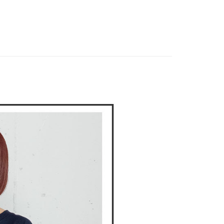
付款
項不併入電信帳單，「大哥付你分期」於每月結算日後寄送繳費提
EE先享後付」結帳流程】
DOU DOU
❄️ 秋冬單品4折起
▶ POU DOU DOU
方式選擇「AFTEE先享後付」後，將跳轉至「AFTEE先享後
訊連結打開帳單後，可選擇「超商條碼／台灣大直營門市／銀行轉
頁面，進行簡訊認證並確認金額後，即可完成結帳。
選｜精選3折起
🕊️POU DOU DOU｜精選特惠
必買5
付／iPASS MONEY」等通路繳費。
家取貨
成立數日內，您將收到繳費通知簡訊。
費通知簡訊後14天內，點擊此簡訊中的連結，可透過四大超商
項】
網路銀行／等多元方式進行付款，方視為交易完成。
係由「台灣大哥大股份有限公司」（以下簡稱本公司）所提供，讓
：結帳手續完成當下不需立刻繳費，但若您需要取消訂單，請聯
貨付款
易時，得透過本服務購買商品或服務，並由商店將買賣／分期付
的店家。未經商家同意取消之訂單仍視為有效，需透過AFTEE
金債權讓與本公司後，依約使用本公司帳單繳交帳款。
繳納相關費用。
意付款使用「大哥付你分期」之契約關係目的，商店將以您的個人
否成功請以「AFTEE先享後付 」之結帳頁面顯示為準，若有關於
含姓名、電話或地址）提供予台灣大哥大進項蒐集、處理及利
功／繳費後需取消欲退款等相關疑問，請聯繫「AFTEE先享後
爾富取貨
公司與您本人進行分期帳單所需資料之確認、核對及更正。
援中心」
https://netprotections.freshdesk.com/support/home
戶服務條款，請詳閱以下連結：
https://oppay.tw/userRule
項】
付款
恩沛科技股份有限公司提供之「AFTEE先享後付」服務完成之
依本服務之必要範圍內提供個人資料，並將交易相關給付款項請
讓予恩沛科技股份有限公司。
個人資料處理事宜，請瀏覽以下網址：
1取貨
ee.tw/terms/#terms3
年的使用者請事先徵得法定代理人或監護人之同意方可使用
E先享後付」，若未經同意申辦者引起之損失，本公司不負相關責
AFTEE先享後付」時，將依據個別帳號之用戶狀況，依本公司
核予不同之上限額度；若仍有額度不足之情形，本公司將視審查
用戶進行身份認證。