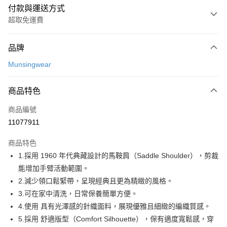
付款與運送方式
超取免運費
付款方式
品牌
信用卡一次付款
Munsingwear
超商取貨付款
商品特色
LINE Pay
商品編號
Apple Pay
11077911
街口支付
商品特色
悠遊付
1.採用 1960 年代典藏設計的馬鞍肩（Saddle Shoulder），剪裁
大哥付你分期
能增加手臂活動範圍。
相關說明
2.減少領口鬆緊帶，呈現經典且更為精緻的風格。
【大哥付你分期使用說明】
3.可在家中清洗，日常保養簡單方便。
AFTEE先享後付
1.本服務由台灣大哥大提供，台灣大哥大用戶可立即使用無須另外申請。
4.使用 具有光澤感的針織面料，展現優雅且細緻的編織質感。
2.付款方式選擇「大哥付你分期」，訂單成立後會自動跳轉到大哥付的交易
相關說明
流程，驗證手機門號後，選擇欲分期的期數、繳款截止日，確認付款後即完
5.採用 舒適版型（Comfort Silhouette），保有適度寬鬆感，穿
【關於「AFTEE先享後付」】
成交易。