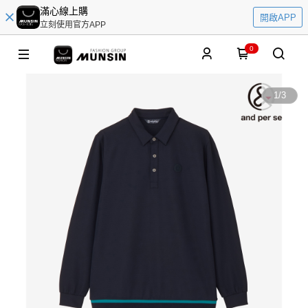
滿心線上購
開啟APP
立刻使用官方APP
0
1
/
3