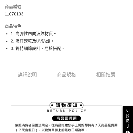
商品編號
Apple Pay
11076103
街口支付
商品特色
悠遊付
1. 高彈性四向波紋材質。
大哥付你分期
2. 吸汗速乾及UV防護。
相關說明
3. 獨特細節設計，易於搭配。
【大哥付你分期使用說明】
AFTEE先享後付
1.本服務由台灣大哥大提供，台灣大哥大用戶可立即使用無須另外申請。
2.付款方式選擇「大哥付你分期」，訂單成立後會自動跳轉到大哥付的交易
相關說明
流程，驗證手機門號後，選擇欲分期的期數、繳款截止日，確認付款後即完
【關於「AFTEE先享後付」】
詳細說明
商品規格
相關推薦
成交易。
ATM付款
AFTEE先享後付是「在收到商品之後才付款」的支付方式。 讓您購物簡單
3.實際核准額度、可分期數及費用金額請依後續交易確認頁面所載為準。
便利好安心！
4.訂單成立30分鐘內，如未前往確認交易或遇審核未通過，訂單將自動取
１．簡單：不需註冊會員、不需綁卡、不需儲值。
運送方式
消。如遇「轉專審核」未通過狀況，表示未達大哥付你分期系統評分，恕無
２．便利：只要手機號碼，簡訊認證，即可結帳。
法說明評估內容。
３．安心：先確認商品／服務後，再付款。
全家取貨付款
【繳款方式說明】
1.分期款項不併入電信帳單，「大哥付你分期」於每月結算日後寄送繳費提
每筆NT$80，滿NT$2,000(含以上)免運費
【「AFTEE先享後付」結帳流程】
AI
醒簡訊。
１．於結帳方式選擇「AFTEE先享後付」後，將跳轉至「AFTEE先享後付」
找
2.透過簡訊連結打開帳單後，可選擇「超商條碼／台灣大直營門市／銀行轉
付款後全家取貨
結帳頁面，進行簡訊認證並確認金額後，即可完成結帳。
尺
帳／街口支付／iPASS MONEY」等通路繳費。
２．訂單成立數日內，您將收到繳費通知簡訊。
寸
每筆NT$80，滿NT$2,000(含以上)免運費
３．收到繳費通知簡訊後14天內，點擊此簡訊中的連結，可透過四大超商／