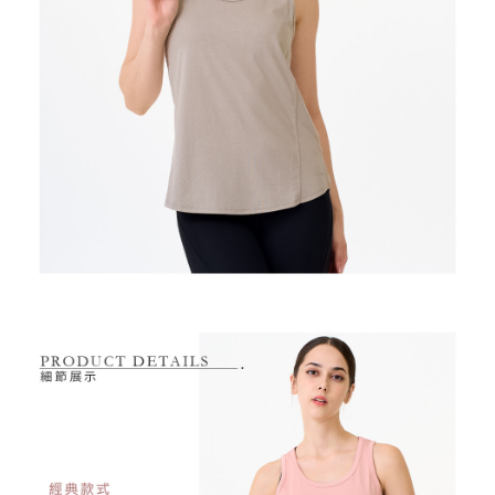
是否繳費成功／繳費後需取消欲退款等相關疑問，請聯繫「AFTEE先享後付
免運費
由本公司與您本人進行分期帳單所需資料之確認、核對及更正。
客戶支援中心」
https://netprotections.freshdesk.com/support/home
3.完整用戶服務條款，請詳閱以下連結：
https://oppay.tw/userRule
7-11取貨付款
【注意事項】
１．透過由恩沛科技股份有限公司提供之「AFTEE先享後付」服務完成之交
免運費
易，需依本服務之必要範圍內提供個人資料，並將交易相關給付款項請求債
權轉讓予恩沛科技股份有限公司。
付款後7-11取貨
２．關於個人資料處理事宜，請瀏覽以下網址：
免運費
https://aftee.tw/terms/#terms3
３．未成年的使用者請事先徵得法定代理人或監護人之同意方可使用
宅配
「AFTEE先享後付」，若未經同意申辦者引起之損失，本公司不負相關責
任。
免運費
４．使用「AFTEE先享後付」時，將依據個別帳號之用戶狀況，依本公司即
時審查核予不同之上限額度；若仍有額度不足之情形，本公司將視審查結果
離島宅配
請求用戶進行身份認證。
免運費
５．嚴禁一人註冊多個帳號或使用他人資訊註冊。若發現惡意使用之情形，
恩沛科技股份有限公司將有權停止該用戶之使用額度並採取法律行動。