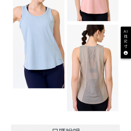
AI
找
尺
寸