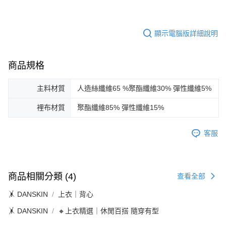
顯示電腦版詳細說明
商品規格
主料材質
人造絲纖維65 %聚酯纖維30% 彈性纖維5%
裡布材質
聚酯纖維85% 彈性纖維15%
客服
商品相關分類 (4)
查看全部
🤸 DANSKIN
上衣｜背心
🤸 DANSKIN
🔸上衣精選｜休閒百搭 隨穿有型