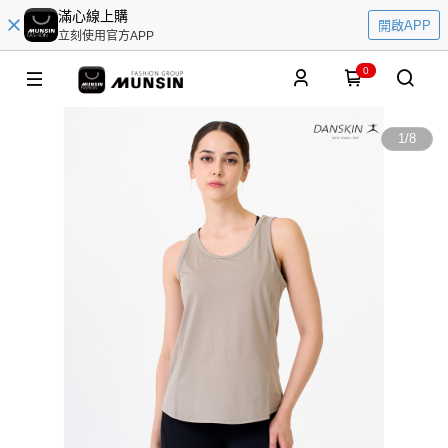
滿心線上購
開啟APP
立刻使用官方APP
0
1
/
8