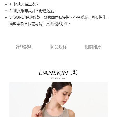
悠遊付
1. 經典無袖上衣。
大哥付你分期
2. 拼接網布設計，舒適透氣。
相關說明
3. SORONA環保紗，舒適四面彈特性，不易變形、回復性佳，
【大哥付你分期使用說明】
面料柔軟且快乾易洗，具天然抗汙性。
AFTEE先享後付
1.本服務由台灣大哥大提供，台灣大哥大用戶可立即使用無須另外申請。
2.付款方式選擇「大哥付你分期」，訂單成立後會自動跳轉到大哥付的交易
相關說明
流程，驗證手機門號後，選擇欲分期的期數、繳款截止日，確認付款後即完
【關於「AFTEE先享後付」】
成交易。
ATM付款
AFTEE先享後付是「在收到商品之後才付款」的支付方式。 讓您購物簡單
3.實際核准額度、可分期數及費用金額請依後續交易確認頁面所載為準。
詳細說明
商品規格
相關推薦
便利好安心！
4.訂單成立30分鐘內，如未前往確認交易或遇審核未通過，訂單將自動取
１．簡單：不需註冊會員、不需綁卡、不需儲值。
運送方式
消。如遇「轉專審核」未通過狀況，表示未達大哥付你分期系統評分，恕無
２．便利：只要手機號碼，簡訊認證，即可結帳。
法說明評估內容。
３．安心：先確認商品／服務後，再付款。
全家取貨付款
【繳款方式說明】
1.分期款項不併入電信帳單，「大哥付你分期」於每月結算日後寄送繳費提
免運費
【「AFTEE先享後付」結帳流程】
醒簡訊。
１．於結帳方式選擇「AFTEE先享後付」後，將跳轉至「AFTEE先享後付」
2.透過簡訊連結打開帳單後，可選擇「超商條碼／台灣大直營門市／銀行轉
付款後全家取貨
結帳頁面，進行簡訊認證並確認金額後，即可完成結帳。
帳／街口支付／iPASS MONEY」等通路繳費。
２．訂單成立數日內，您將收到繳費通知簡訊。
免運費
３．收到繳費通知簡訊後14天內，點擊此簡訊中的連結，可透過四大超商／
【注意事項】
ATM／網路銀行／等多元方式進行付款，方視為交易完成。
萊爾富取貨付款
1.本服務係由「台灣大哥大股份有限公司」（以下簡稱本公司）所提供，讓
※ 請注意：結帳手續完成當下不需立刻繳費，但若您需要取消訂單，請聯絡
用戶於交易時，得透過本服務購買商品或服務，並由商店將買賣／分期付款
免運費
購買商品的店家。未經商家同意取消之訂單仍視為有效，需透過AFTEE先享
買賣價金債權讓與本公司後，依約使用本公司帳單繳交帳款。
後付繳納相關費用。
2.基於同意付款使用「大哥付你分期」之契約關係目的，商店將以您的個人
付款後萊爾富取貨
※ 交易是否成功請以「AFTEE先享後付 」之結帳頁面顯示為準，若有關於
資料（包含姓名、電話或地址）提供予台灣大哥大進項蒐集、處理及利用，