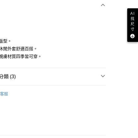
付款
AI
找
尺
寸
鬆版型。
連帽休閒外套舒適百搭。
細緻親膚材質四季皆可穿。
分期
你分期使用說明】
享後付
類 (3)
由台灣大哥大提供，台灣大哥大用戶可立即使用無須另外申請。
式選擇「大哥付你分期」，訂單成立後會自動跳轉到大哥付的交易
證手機門號後，選擇欲分期的期數、繳款截止日，確認付款後即
IN
外套
FTEE先享後付」】
。
客服
先享後付是「在收到商品之後才付款」的支付方式。 讓您購物簡單
IN
准額度、可分期數及費用金額請依後續交易確認頁面所載為準。
🔸外搭推薦｜防風透氣 律動隨行
心！
立30分鐘內，如未前往確認交易或遇審核未通過，訂單將自動取
：不需註冊會員、不需綁卡、不需儲值。
外搭
外套
「轉專審核」未通過狀況，表示未達大哥付你分期系統評分，恕
：只要手機號碼，簡訊認證，即可結帳。
評估內容。
：先確認商品／服務後，再付款。
式說明】
付款
項不併入電信帳單，「大哥付你分期」於每月結算日後寄送繳費提
EE先享後付」結帳流程】
方式選擇「AFTEE先享後付」後，將跳轉至「AFTEE先享後
訊連結打開帳單後，可選擇「超商條碼／台灣大直營門市／銀行轉