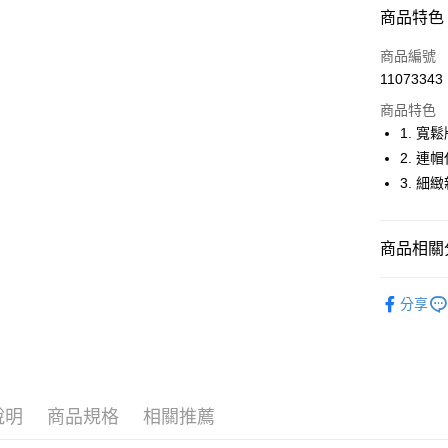
超商取貨
商品特色
LINE Pay
商品編號
Apple Pay
11073343
商品特色
街口支付
1. 寬
悠遊付
2. 
3. 
大哥付你
相關說明
【大哥付
AFTEE先
商品相關分
1.本服務
2.付款方
相關說明
流程，驗
🤸 DANSK
【關於「A
ATM付款
完成交易
分享
AFTEE
🤸 DANSK
3.實際核
便利好安
4.訂單成
１．簡單
▶女裝
消。如遇
２．便利
運送方式
無法說明
３．安心
【繳款方
全家取貨
1.分期款
【「AFT
說明
商品規格
相關推薦
醒簡訊。
免運費
１．於結帳
2.透過簡