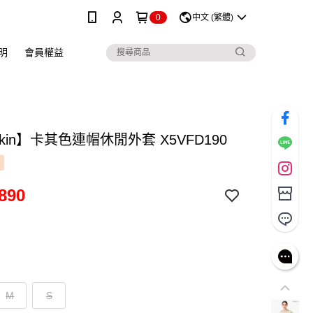
0
中文 (繁體)
明
會員權益
skin】卡其色連帽休閒外套 X5VFD190
890
M
S