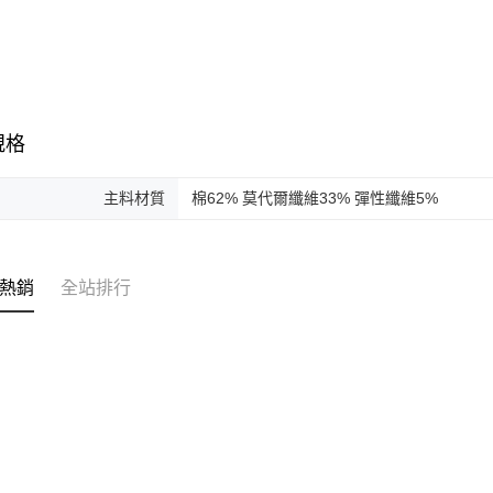
付」結帳
帳／街口支
付款後全
２．訂單
３．收到繳
免運費
【注意事
／ATM／
1.本服務
※ 請注意
萊爾富取
用戶於交
絡購買商品
款買賣價
先享後付
免運費
2.基於同
※ 交易是
規格
資料（包
是否繳費成
付款後萊
用，由本
付客戶支
免運費
3.完整用
主料材質
棉62% 莫代爾纖維33% 彈性纖維5%
【注意事
7-11取貨
１．透過由
交易，需
免運費
求債權轉
熱銷
全站排行
２．關於
付款後7-1
https://aft
免運費
３．未成
「AFTE
宅配
任。
４．使用「
免運費
即時審查
結果請求
離島宅配
５．嚴禁
免運費
形，恩沛