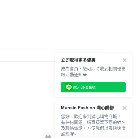
頁面，進行簡訊認證並確認金額後，即可完成結帳。
付／iPASS MONEY」等通路繳費。
家取貨
成立數日內，您將收到繳費通知簡訊。
費通知簡訊後14天內，點擊此簡訊中的連結，可透過四大超商
項】
網路銀行／等多元方式進行付款，方視為交易完成。
係由「台灣大哥大股份有限公司」（以下簡稱本公司）所提供，讓
：結帳手續完成當下不需立刻繳費，但若您需要取消訂單，請聯
貨付款
易時，得透過本服務購買商品或服務，並由商店將買賣／分期付
的店家。未經商家同意取消之訂單仍視為有效，需透過AFTEE
金債權讓與本公司後，依約使用本公司帳單繳交帳款。
繳納相關費用。
意付款使用「大哥付你分期」之契約關係目的，商店將以您的個人
否成功請以「AFTEE先享後付 」之結帳頁面顯示為準，若有關於
含姓名、電話或地址）提供予台灣大哥大進項蒐集、處理及利
功／繳費後需取消欲退款等相關疑問，請聯繫「AFTEE先享後
爾富取貨
公司與您本人進行分期帳單所需資料之確認、核對及更正。
援中心」
https://netprotections.freshdesk.com/support/home
戶服務條款，請詳閱以下連結：
https://oppay.tw/userRule
立即取得更多優惠
項】
付款
恩沛科技股份有限公司提供之「AFTEE先享後付」服務完成之
成為會員，您可即時收到相關優惠
依本服務之必要範圍內提供個人資料，並將交易相關給付款項請
跟活動通知❤️
讓予恩沛科技股份有限公司。
個人資料處理事宜，請瀏覽以下網址：
1取貨
綁定 LINE 帳號
ee.tw/terms/#terms3
年的使用者請事先徵得法定代理人或監護人之同意方可使用
E先享後付」，若未經同意申辦者引起之損失，本公司不負相關責
Munsin Fashion 滿心購物
AFTEE先享後付」時，將依據個別帳號之用戶狀況，依本公司
您好，歡迎來到滿心購物商城！
核予不同之上限額度；若仍有額度不足之情形，本公司將視審查
有任何問題，請直接留下您的姓名
用戶進行身份認證。
及聯絡電話，方便我們以最快速度
一人註冊多個帳號或使用他人資訊註冊。若發現惡意使用之情
處理喔~
科技股份有限公司將有權停止該用戶之使用額度並採取法律行