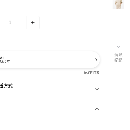
清除
AI
紀錄
找尺寸
送方式
費
次付款