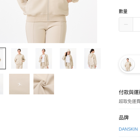
數量
付款與運
超取免運
付款方式
品牌
信用卡一
DANSKIN