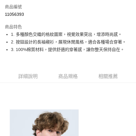
商品編號
Apple Pay
11056393
街口支付
商品特色
悠遊付
1. 多種顏色交織的格紋圖案，視覺效果突出，增添時尚感。
大哥付你分期
2. 按鈕設計的長袖襯衫，展現休閒風格，適合各種場合穿著。
相關說明
3. 100%棉質材料，提供舒適的穿著感，讓你整天保持自在。
【大哥付你分期使用說明】
AFTEE先享後付
1.本服務由台灣大哥大提供，台灣大哥大用戶可立即使用無須另外申請。
2.付款方式選擇「大哥付你分期」，訂單成立後會自動跳轉到大哥付的交易
相關說明
流程，驗證手機門號後，選擇欲分期的期數、繳款截止日，確認付款後即完
【關於「AFTEE先享後付」】
詳細說明
商品規格
相關推薦
成交易。
ATM付款
AFTEE先享後付是「在收到商品之後才付款」的支付方式。 讓您購物簡單
3.實際核准額度、可分期數及費用金額請依後續交易確認頁面所載為準。
便利好安心！
4.訂單成立30分鐘內，如未前往確認交易或遇審核未通過，訂單將自動取
１．簡單：不需註冊會員、不需綁卡、不需儲值。
運送方式
消。如遇「轉專審核」未通過狀況，表示未達大哥付你分期系統評分，恕無
２．便利：只要手機號碼，簡訊認證，即可結帳。
法說明評估內容。
３．安心：先確認商品／服務後，再付款。
全家取貨付款
【繳款方式說明】
1.分期款項不併入電信帳單，「大哥付你分期」於每月結算日後寄送繳費提
免運費
【「AFTEE先享後付」結帳流程】
醒簡訊。
１．於結帳方式選擇「AFTEE先享後付」後，將跳轉至「AFTEE先享後付」
2.透過簡訊連結打開帳單後，可選擇「超商條碼／台灣大直營門市／銀行轉
付款後全家取貨
結帳頁面，進行簡訊認證並確認金額後，即可完成結帳。
帳／街口支付／iPASS MONEY」等通路繳費。
２．訂單成立數日內，您將收到繳費通知簡訊。
免運費
３．收到繳費通知簡訊後14天內，點擊此簡訊中的連結，可透過四大超商／