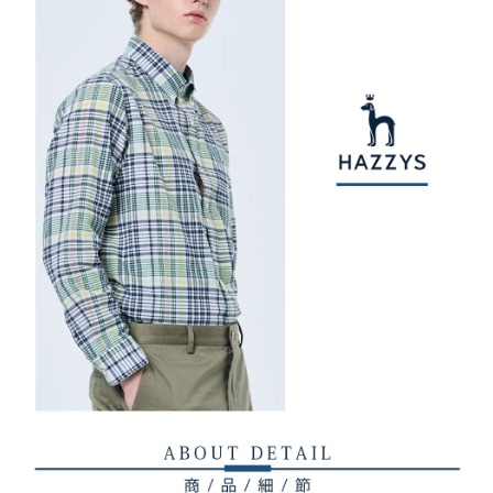
【注意事項】
ATM／網路銀行／等多元方式進行付款，方視為交易完成。
萊爾富取貨付款
1.本服務係由「台灣大哥大股份有限公司」（以下簡稱本公司）所提供，讓
※ 請注意：結帳手續完成當下不需立刻繳費，但若您需要取消訂單，請聯絡
用戶於交易時，得透過本服務購買商品或服務，並由商店將買賣／分期付款
免運費
購買商品的店家。未經商家同意取消之訂單仍視為有效，需透過AFTEE先享
買賣價金債權讓與本公司後，依約使用本公司帳單繳交帳款。
後付繳納相關費用。
2.基於同意付款使用「大哥付你分期」之契約關係目的，商店將以您的個人
付款後萊爾富取貨
※ 交易是否成功請以「AFTEE先享後付 」之結帳頁面顯示為準，若有關於
資料（包含姓名、電話或地址）提供予台灣大哥大進項蒐集、處理及利用，
是否繳費成功／繳費後需取消欲退款等相關疑問，請聯繫「AFTEE先享後付
免運費
由本公司與您本人進行分期帳單所需資料之確認、核對及更正。
客戶支援中心」
https://netprotections.freshdesk.com/support/home
3.完整用戶服務條款，請詳閱以下連結：
https://oppay.tw/userRule
7-11取貨付款
【注意事項】
１．透過由恩沛科技股份有限公司提供之「AFTEE先享後付」服務完成之交
免運費
易，需依本服務之必要範圍內提供個人資料，並將交易相關給付款項請求債
權轉讓予恩沛科技股份有限公司。
付款後7-11取貨
２．關於個人資料處理事宜，請瀏覽以下網址：
免運費
https://aftee.tw/terms/#terms3
３．未成年的使用者請事先徵得法定代理人或監護人之同意方可使用
宅配
「AFTEE先享後付」，若未經同意申辦者引起之損失，本公司不負相關責
任。
免運費
４．使用「AFTEE先享後付」時，將依據個別帳號之用戶狀況，依本公司即
時審查核予不同之上限額度；若仍有額度不足之情形，本公司將視審查結果
離島宅配
請求用戶進行身份認證。
免運費
５．嚴禁一人註冊多個帳號或使用他人資訊註冊。若發現惡意使用之情形，
恩沛科技股份有限公司將有權停止該用戶之使用額度並採取法律行動。