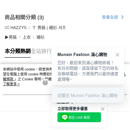
商品相關分類 (3)
查看全部
🐕‍🦺 HAZZYS
👔 男裝 | 襯衫 셔츠
▶男裝
上衣
襯衫
本分類熱銷
全站排行
Munsin Fashion 滿心購物
您好，歡迎來到滿心購物商城！
有任何問題，請直接留下您的姓名
本網站中使用 cookie，欲查詢有關本網站使用 cookie 方式之詳情，及若您不希
及聯絡電話，方便我們以最快速度
熱門標籤
望在電腦上使用 cookie 時應如何變更電腦的 cookie 設定，請參閱本網站「
隱私
處理喔~
權條款
」之 Cookie 聲明。您繼續使用本網站即表示您同意本公司得按本網站使
用條款之 Cookie 聲明使用 cookie。
了解更多 >
回覆至 Munsin Fashion 滿心購物
我知道了
立即取得更多優惠
綁定 LINE 帳號