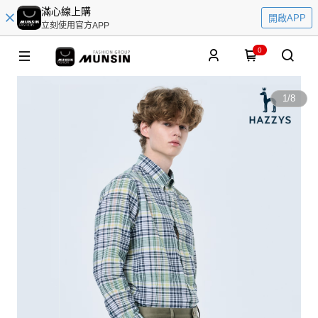
滿心線上購
開啟APP
立刻使用官方APP
0
1
/
8