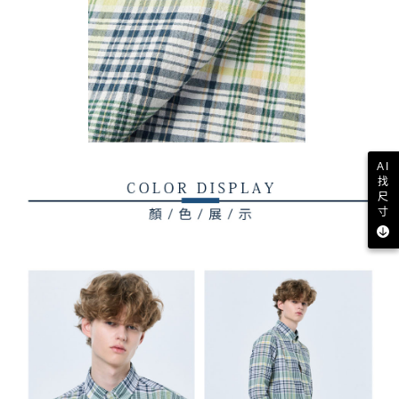
AI
找
尺
寸