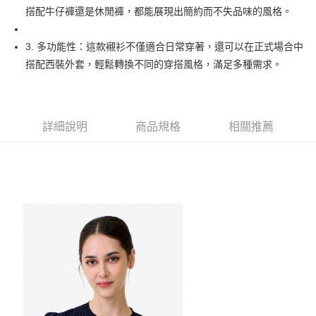
1.本服務由台灣大哥大提供，台灣大哥大用戶可立即使用無須另外申請。
搭配牛仔褲還是休閒褲，都能展現出簡約而不失品味的風格。
2.付款方式選擇「大哥付你分期」，訂單成立後會自動跳轉到大哥付的交易
相關說明
流程，驗證手機門號後，選擇欲分期的期數、繳款截止日，確認付款後即完
【關於「AFTEE先享後付」】
成交易。
ATM付款
AFTEE先享後付是「在收到商品之後才付款」的支付方式。 讓您購物簡單
3. 多功能性：這款襯衫不僅適合日常穿著，還可以在正式場合中
3.實際核准額度、可分期數及費用金額請依後續交易確認頁面所載為準。
便利好安心！
搭配西裝外套，輕鬆轉換不同的穿搭風格，滿足多種需求。
4.訂單成立30分鐘內，如未前往確認交易或遇審核未通過，訂單將自動取
１．簡單：不需註冊會員、不需綁卡、不需儲值。
運送方式
消。如遇「轉專審核」未通過狀況，表示未達大哥付你分期系統評分，恕無
２．便利：只要手機號碼，簡訊認證，即可結帳。
法說明評估內容。
３．安心：先確認商品／服務後，再付款。
全家取貨付款
【繳款方式說明】
1.分期款項不併入電信帳單，「大哥付你分期」於每月結算日後寄送繳費提
免運費
【「AFTEE先享後付」結帳流程】
詳細說明
商品規格
相關推薦
醒簡訊。
１．於結帳方式選擇「AFTEE先享後付」後，將跳轉至「AFTEE先享後付」
2.透過簡訊連結打開帳單後，可選擇「超商條碼／台灣大直營門市／銀行轉
付款後全家取貨
結帳頁面，進行簡訊認證並確認金額後，即可完成結帳。
帳／街口支付／iPASS MONEY」等通路繳費。
２．訂單成立數日內，您將收到繳費通知簡訊。
免運費
３．收到繳費通知簡訊後14天內，點擊此簡訊中的連結，可透過四大超商／
【注意事項】
ATM／網路銀行／等多元方式進行付款，方視為交易完成。
萊爾富取貨付款
1.本服務係由「台灣大哥大股份有限公司」（以下簡稱本公司）所提供，讓
※ 請注意：結帳手續完成當下不需立刻繳費，但若您需要取消訂單，請聯絡
用戶於交易時，得透過本服務購買商品或服務，並由商店將買賣／分期付款
免運費
購買商品的店家。未經商家同意取消之訂單仍視為有效，需透過AFTEE先享
買賣價金債權讓與本公司後，依約使用本公司帳單繳交帳款。
後付繳納相關費用。
2.基於同意付款使用「大哥付你分期」之契約關係目的，商店將以您的個人
付款後萊爾富取貨
※ 交易是否成功請以「AFTEE先享後付 」之結帳頁面顯示為準，若有關於
資料（包含姓名、電話或地址）提供予台灣大哥大進項蒐集、處理及利用，
是否繳費成功／繳費後需取消欲退款等相關疑問，請聯繫「AFTEE先享後付
免運費
由本公司與您本人進行分期帳單所需資料之確認、核對及更正。
客戶支援中心」
https://netprotections.freshdesk.com/support/home
3.完整用戶服務條款，請詳閱以下連結：
https://oppay.tw/userRule
7-11取貨付款
【注意事項】
１．透過由恩沛科技股份有限公司提供之「AFTEE先享後付」服務完成之交
免運費
易，需依本服務之必要範圍內提供個人資料，並將交易相關給付款項請求債