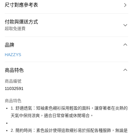
尺寸對應參考表
付款與運送方式
超取免運費
付款方式
品牌
信用卡一次付款
HAZZYS
超商取貨付款
商品特色
LINE Pay
商品編號
Apple Pay
11032591
街口支付
商品特色
悠遊付
1. 舒適透氣：短袖素色襯衫採用輕盈的面料，讓穿著者在炎熱的
大哥付你分期
天氣中保持涼爽，適合日常穿著或休閒場合。
相關說明
【大哥付你分期使用說明】
2. 簡約時尚：素色設計使得這款襯衫易於搭配各種服飾，無論是
AFTEE先享後付