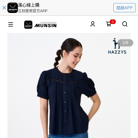
滿心線上購
開啟APP
立刻使用官方APP
0
1
/
9