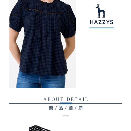
權轉讓予恩沛科技股份有限公司。
付款後7-11取貨
２．關於個人資料處理事宜，請瀏覽以下網址：
免運費
https://aftee.tw/terms/#terms3
３．未成年的使用者請事先徵得法定代理人或監護人之同意方可使用
宅配
「AFTEE先享後付」，若未經同意申辦者引起之損失，本公司不負相關責
任。
免運費
４．使用「AFTEE先享後付」時，將依據個別帳號之用戶狀況，依本公司即
時審查核予不同之上限額度；若仍有額度不足之情形，本公司將視審查結果
離島宅配
請求用戶進行身份認證。
免運費
５．嚴禁一人註冊多個帳號或使用他人資訊註冊。若發現惡意使用之情形，
恩沛科技股份有限公司將有權停止該用戶之使用額度並採取法律行動。