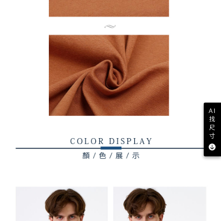
AI
找
尺
寸