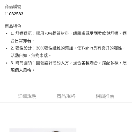
商品編號
Apple Pay
11032583
街口支付
商品特色
悠遊付
1. 舒適透氣：採用70%棉質材料，讓肌膚感受到柔軟與舒適，適
大哥付你分期
合日常穿著。
相關說明
2. 彈性設計：30%彈性纖維的添加，使T-shirt具有良好的彈性，
【大哥付你分期使用說明】
活動自如，無拘束感。
AFTEE先享後付
1.本服務由台灣大哥大提供，台灣大哥大用戶可立即使用無須另外申請。
3. 時尚圓領：圓領設計簡約大方，適合各種場合，搭配多樣，展
2.付款方式選擇「大哥付你分期」，訂單成立後會自動跳轉到大哥付的交易
相關說明
流程，驗證手機門號後，選擇欲分期的期數、繳款截止日，確認付款後即完
現個人風格。
【關於「AFTEE先享後付」】
成交易。
ATM付款
AFTEE先享後付是「在收到商品之後才付款」的支付方式。 讓您購物簡單
3.實際核准額度、可分期數及費用金額請依後續交易確認頁面所載為準。
便利好安心！
4.訂單成立30分鐘內，如未前往確認交易或遇審核未通過，訂單將自動取
１．簡單：不需註冊會員、不需綁卡、不需儲值。
運送方式
消。如遇「轉專審核」未通過狀況，表示未達大哥付你分期系統評分，恕無
２．便利：只要手機號碼，簡訊認證，即可結帳。
法說明評估內容。
詳細說明
商品規格
相關推薦
３．安心：先確認商品／服務後，再付款。
全家取貨付款
【繳款方式說明】
1.分期款項不併入電信帳單，「大哥付你分期」於每月結算日後寄送繳費提
每筆NT$80，滿NT$2,000(含以上)免運費
【「AFTEE先享後付」結帳流程】
醒簡訊。
１．於結帳方式選擇「AFTEE先享後付」後，將跳轉至「AFTEE先享後付」
2.透過簡訊連結打開帳單後，可選擇「超商條碼／台灣大直營門市／銀行轉
付款後全家取貨
結帳頁面，進行簡訊認證並確認金額後，即可完成結帳。
帳／街口支付／iPASS MONEY」等通路繳費。
２．訂單成立數日內，您將收到繳費通知簡訊。
每筆NT$80，滿NT$2,000(含以上)免運費
３．收到繳費通知簡訊後14天內，點擊此簡訊中的連結，可透過四大超商／