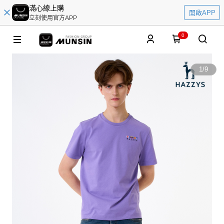
滿心線上購
開啟APP
立刻使用官方APP
0
1
/
9