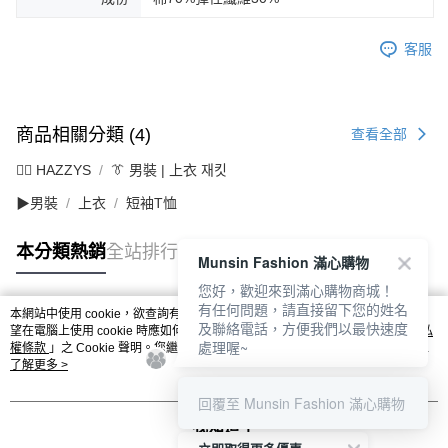
客服
商品相關分類 (4)
查看全部
🐕‍🦺 HAZZYS
👔 男裝 | 上衣 재킷
▶男裝
上衣
短袖T恤
本分類熱銷
全站排行
Munsin Fashion 滿心購物
您好，歡迎來到滿心購物商城！
有任何問題，請直接留下您的姓名
本網站中使用 cookie，欲查詢有關本網站使用 cookie 方式之詳情，及若您不希
及聯絡電話，方便我們以最快速度
熱門標籤
望在電腦上使用 cookie 時應如何變更電腦的 cookie 設定，請參閱本網站「
隱私
處理喔~
權條款
」之 Cookie 聲明。您繼續使用本網站即表示您同意本公司得按本網站使
用條款之 Cookie 聲明使用 cookie。
了解更多 >
回覆至 Munsin Fashion 滿心購物
我知道了