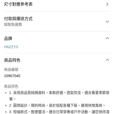
尺寸對應參考表
付款與運送方式
超取免運費
付款方式
品牌
信用卡一次付款
HAZZYS
超商取貨付款
商品特色
LINE Pay
商品編號
Apple Pay
10967045
街口支付
商品特色
悠遊付
1. 采用高品質純棉面料，柔軟舒適，透氣性佳，適合春夏季節穿
大哥付你分期
著。
相關說明
2. 圓領設計，簡約時尚，易於搭配各種下裝，展現休閒風格。
【大哥付你分期使用說明】
3. 短袖款式，輕便靈活，適合日常穿著或戶外活動，讓您保持清
AFTEE先享後付