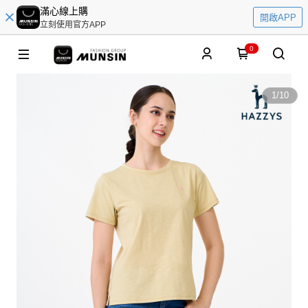
滿心線上購
開啟APP
立刻使用官方APP
0
1
/
10