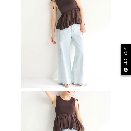
AI
找
尺
寸