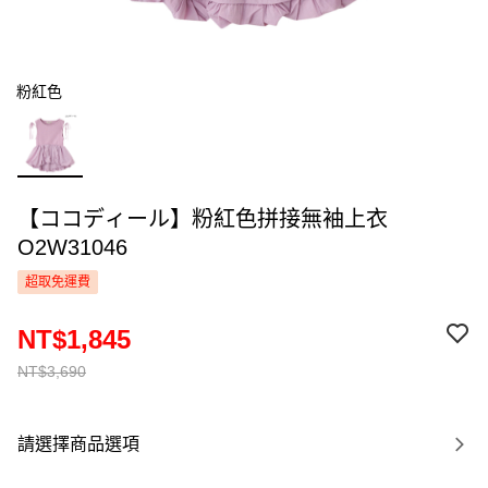
粉紅色
【ココディール】粉紅色拼接無袖上衣
O2W31046
超取免運費
NT$1,845
NT$3,690
請選擇商品選項