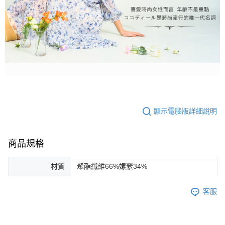
顯示電腦版詳細說明
商品規格
材質
聚酯纖維66%嫘縈34%
客服