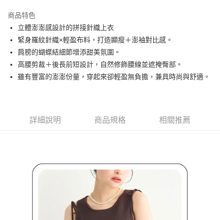
街口支付
商品特色
悠遊付
立體澎澎感設計的拼接針織上衣
大哥付你分期
緊身羅紋針織×輕盈布料，打造顯瘦＋澎袖對比感。
相關說明
肩膀的蝴蝶結細節增添甜美氛圍。
【大哥付你分期使用說明】
高腰剪裁＋後長前短設計，自然修飾腰線並遮掩臀部。
AFTEE先享後付
1.本服務由台灣大哥大提供，台灣大哥大用戶可立即使用無須另外申請。
雖有豐富的澎澎份量，穿起來卻輕盈無負擔，兼具時尚與舒適。
2.付款方式選擇「大哥付你分期」，訂單成立後會自動跳轉到大哥付的交易
相關說明
流程，驗證手機門號後，選擇欲分期的期數、繳款截止日，確認付款後即完
【關於「AFTEE先享後付」】
成交易。
ATM付款
AFTEE先享後付是「在收到商品之後才付款」的支付方式。 讓您購物簡單
3.實際核准額度、可分期數及費用金額請依後續交易確認頁面所載為準。
便利好安心！
4.訂單成立30分鐘內，如未前往確認交易或遇審核未通過，訂單將自動取
１．簡單：不需註冊會員、不需綁卡、不需儲值。
詳細說明
商品規格
相關推薦
運送方式
消。如遇「轉專審核」未通過狀況，表示未達大哥付你分期系統評分，恕無
２．便利：只要手機號碼，簡訊認證，即可結帳。
法說明評估內容。
３．安心：先確認商品／服務後，再付款。
全家取貨付款
【繳款方式說明】
1.分期款項不併入電信帳單，「大哥付你分期」於每月結算日後寄送繳費提
免運費
【「AFTEE先享後付」結帳流程】
醒簡訊。
１．於結帳方式選擇「AFTEE先享後付」後，將跳轉至「AFTEE先享後付」
2.透過簡訊連結打開帳單後，可選擇「超商條碼／台灣大直營門市／銀行轉
付款後全家取貨
結帳頁面，進行簡訊認證並確認金額後，即可完成結帳。
帳／街口支付／iPASS MONEY」等通路繳費。
２．訂單成立數日內，您將收到繳費通知簡訊。
免運費
３．收到繳費通知簡訊後14天內，點擊此簡訊中的連結，可透過四大超商／
【注意事項】
ATM／網路銀行／等多元方式進行付款，方視為交易完成。
萊爾富取貨付款
1.本服務係由「台灣大哥大股份有限公司」（以下簡稱本公司）所提供，讓
※ 請注意：結帳手續完成當下不需立刻繳費，但若您需要取消訂單，請聯絡
用戶於交易時，得透過本服務購買商品或服務，並由商店將買賣／分期付款
免運費
購買商品的店家。未經商家同意取消之訂單仍視為有效，需透過AFTEE先享