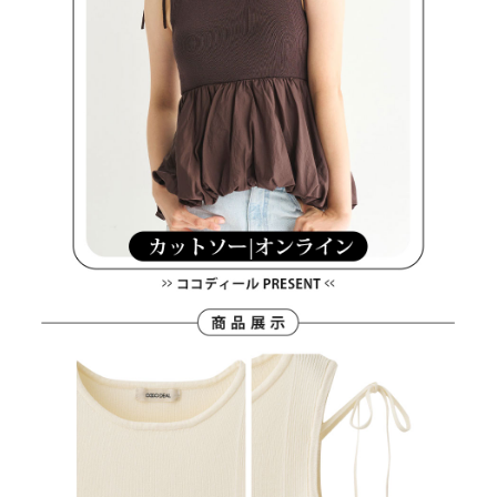
買賣價金債權讓與本公司後，依約使用本公司帳單繳交帳款。
後付繳納相關費用。
2.基於同意付款使用「大哥付你分期」之契約關係目的，商店將以您的個人
付款後萊爾富取貨
※ 交易是否成功請以「AFTEE先享後付 」之結帳頁面顯示為準，若有關於
資料（包含姓名、電話或地址）提供予台灣大哥大進項蒐集、處理及利用，
是否繳費成功／繳費後需取消欲退款等相關疑問，請聯繫「AFTEE先享後付
免運費
由本公司與您本人進行分期帳單所需資料之確認、核對及更正。
客戶支援中心」
https://netprotections.freshdesk.com/support/home
3.完整用戶服務條款，請詳閱以下連結：
https://oppay.tw/userRule
7-11取貨付款
【注意事項】
１．透過由恩沛科技股份有限公司提供之「AFTEE先享後付」服務完成之交
免運費
易，需依本服務之必要範圍內提供個人資料，並將交易相關給付款項請求債
權轉讓予恩沛科技股份有限公司。
付款後7-11取貨
２．關於個人資料處理事宜，請瀏覽以下網址：
免運費
https://aftee.tw/terms/#terms3
３．未成年的使用者請事先徵得法定代理人或監護人之同意方可使用
宅配
「AFTEE先享後付」，若未經同意申辦者引起之損失，本公司不負相關責
任。
免運費
４．使用「AFTEE先享後付」時，將依據個別帳號之用戶狀況，依本公司即
時審查核予不同之上限額度；若仍有額度不足之情形，本公司將視審查結果
離島宅配
請求用戶進行身份認證。
免運費
５．嚴禁一人註冊多個帳號或使用他人資訊註冊。若發現惡意使用之情形，
恩沛科技股份有限公司將有權停止該用戶之使用額度並採取法律行動。