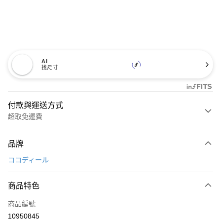
AI
找尺寸
付款與運送方式
超取免運費
付款方式
品牌
信用卡一次付款
ココディール
超商取貨付款
商品特色
LINE Pay
商品編號
Apple Pay
10950845