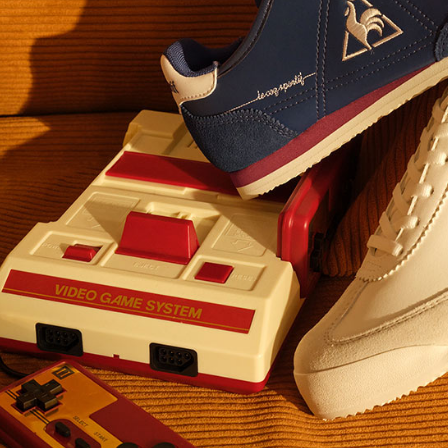
離島宅配
これに限ら
送料無料
されます。
AFTEE
明』をご
AFTEE
なります。
延滞納金
後見人の同
個人情報
を行使し
cs_tw@netp
を、必要な
AFTEE
意いただ