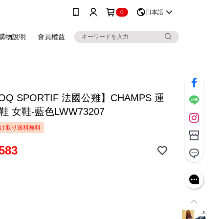
0
日本語
購物說明
會員權益
COQ SPORTIF 法國公雞】CHAMPS 運
鞋 女鞋-藍色LWW73207
け取り送料無料
583