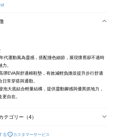
カード1回払い
tif
店頭代金引換
徴
徴
以80年代運動風為靈感，搭配撞色細節，展現懷舊卻不過時
t
魅力。
搭載高彈EVA與舒適棉鞋墊，有效減輕負擔並提升步行舒適
ter
合日常穿搭與通勤。
 Later 使用説明】
橡膠發泡大底結合輕量結構，提供靈動腳感與優異抓地力，
代金後払い
ービスは台湾大哥大によって提供され、台湾大哥大のユーザーは
走更自在。
請なしで即時に利用可能です。
方法で「OP Pay Later」を選択すると、注文が成立した後に自
TEE代金後払いについて
 Pay Later の取引プロセスに移行し、携帯番号を確認後、分割
い方法でAFTEE代金後払いを選択すると、携帯電話認証ウィン
数や支払い期限を選択し、支払いを確認すると取引が完了しま
示されます。
カテゴリー（4）
で認証してお支払い手続を進めてください。
の承認額、分割回数および費用については、後続の取引確認ペー
るときのお支払いは不要です。商品はご指定の住所に配送されま
sportif
鞋款
とします。
する
カスタマーサービス
成立後30分以内に確認取引を行わない場合や審査が通過しない場
が完了すると、携帯に支払い通知のSMSが届きます。アプリ会
sportif
📍秋冬精選專區