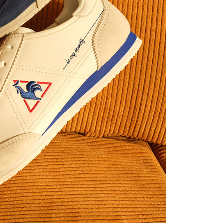
ない）は、AFTEEに渡され当サービスで必要な範囲内で利用
AFTEEの個人情報の収集、処理、利用について、詳細は
公式ホームページの『個人情報の収集、処理及び利用に関する声
参照ください（
https://aftee.tw/privacypolicy/
）。
の初回ご利用の際に、審査を通過すれば、最高額がNT$10,000に
支払い期限を過ぎた場合、その金額に基づいて年利20%の遅
が加算されます。未成年の利用者は、事前に法定代理人または
意を得ればAFTEEをご利用いただけます。
の処理、利用について疑問がある、または関連する法律の権利
たい場合は、ネットプロテクションズ
rotections.co.jp
にご連絡ください。上記に示した個人情報
購入注文書とあわせてAFTEEにご提供いただく、または
にあなたの個人情報の収集、処理、利用を許可することににご同
けない場合は、当サービスを選択しないでください。