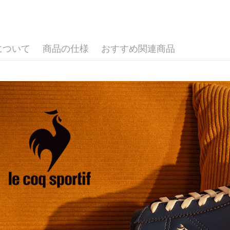
全家取貨
合、注文
員の場合は
が発生し
送料無料
▶鞋款
5.商品受
評価内容
たはアプリ
🚴‍♂️ le coq 
付款後全
ングでお
について
商品の仕様
おすすめ関連商品
送料無料
【支払い
代金納付期
1. 分割払
プリをダウ
萊爾富取
の締め日後
以内まで
2. SM
送料無料
湾大直営店
お支払期限
で支払い
付款後萊
もとに計算
期限を延
送料無料
【注意事
（例：予
1. 本サ
の有無に関
7-11取貨
よって提
スを購入
二、支払
送料無料
渡した後
1.初回 
す。
き、限度
付款後7-1
2. 「OP
2.決済金額
送料無料
人情報（
3.現在、
処理およ
宅配
報の確認
三、利用規
3. 完全
プロテクシ
送料無料
ださい：
ht
します。
文者の氏