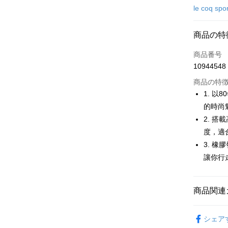
クレジット
le coq spor
コンビニ
商品の特
LINE Pay
商品番号
Apple Pay
10944548
JKOPAY
商品の特
1. 
Easy Walle
的時尚
2. 
OP Pay La
説明
度，適
【OP Pay
3. 
AFTEE
1. 本サ
讓你行
追加の申
説明
2. 支払い
一、 AF
ATM払い
動的に OP
1.お支払
払いの回
ドウが表
商品関連
す。
2.SMS
3. 実際
3.注文す
🚴‍♂️ le coq 
配送方法
ジを基準
す。
シェア
4. 注文
4.ご注文
🚴‍♂️ le coq 