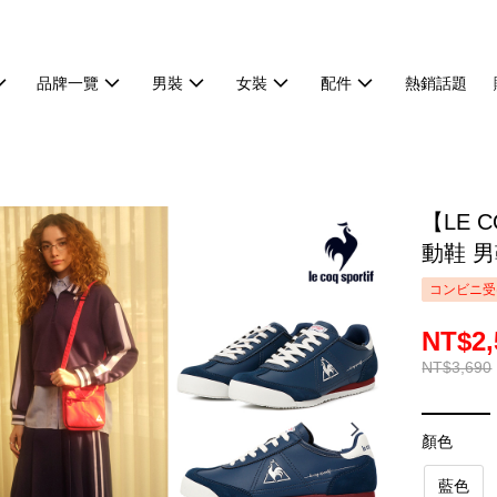
品牌一覽
男裝
女裝
配件
熱銷話題
【LE 
動鞋 男
コンビニ受
NT$2,
NT$3,690
顏色
藍色