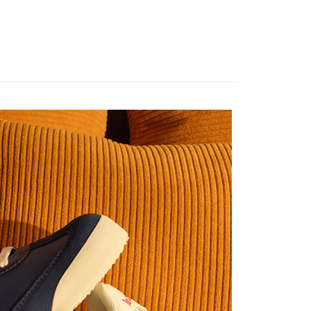
付款
は自動的にキャンセルされます。「転専審査」に未通過の状況
、AFTEE アプリプッシュ通知が届きます。
た場合は、システムの評価基準に達していないことを意味し、
け取り時のお支払いは不要です。商品を確かめてから、SMSま
についての説明はいたしかねます。
の通知に従って、4大コンビニ、またはATM/オンラインバンキ
sportif
◾ 全部商品
家取貨
支払いください。
方法の説明】
限は最短で 14 日以内ですので、ご注意ください。AFTEE ア
いの金額は電信請求書に統合されず、「OP Pay Later」は毎月
ンロードして AFTEE 会員になるとお支払い期限を最長 45 日
貨付款
に支払いリマインダーのSMSを送信します。
延長できます。
Sのリンクを通じて請求書を開いた後、「コンビニバーコード／台
舗／銀行振込／街口支払い／iPASS MONEY」などのチャネル
は、ショップが請求した期日と、AFTEEで延長できる日数を
を選択できます。
爾富取貨
されます。AFTEEで注文すると、商品を受け取るまで支払い
長できますが、商品を期限内に受け取れない場合があります
項】
約商品や商品到着日が比較的遅い商品）。そのため、商品到着
ービスは「台湾大哥大株式会社」（以下「当社」といいます）に
わらず、AFTEEで指定された期限内にお支払いください。
付款
供され、ユーザーが取引時に本サービスを通じて商品やサービ
できるようにし、店舗が売買／分割払い売買の債権を当社に譲
い限度額
、契約に基づいて当社の請求書で帳款を支払うことになりま
AFTEEを ご利用の際に、認証結果及び当社の審査の結果に基づ
額が設定されます。
1取貨
 Pay Later」を利用する契約関係の目的から、店舗はあなたの個
は最低NT$20です。
名前、電話または住所を含む）を台湾大哥大に提供し、収集、
台湾の会員のみご利用いただけます。
び利用するために、当社があなた本人と分割請求書に必要な情
、照合および修正を行います。
約「AFTEE代金後払い」（以下当サービスという）はネット
なユーザーサービス規約については、以下のリンクを参照してく
ョンズ（以下 AFTEE という）が提供し、AFTEEが代金を徴収
tps://oppay.tw/userRule
当サービスご利用の際に提供しなければならない個人情報（注
名、電話番号、受取人の氏名、電話番号、受取人住所を含むが