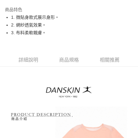
街口支付
商品特色
悠遊付
1. 微貼身款式展示身形。
大哥付你分期
2. 網紗透氣效果。
相關說明
3. 布料柔軟親膚。
【大哥付你分期使用說明】
AFTEE先享後付
1.本服務由台灣大哥大提供，台灣大哥大用戶可立即使用無須另外申請。
2.付款方式選擇「大哥付你分期」，訂單成立後會自動跳轉到大哥付的交易
相關說明
流程，驗證手機門號後，選擇欲分期的期數、繳款截止日，確認付款後即完
【關於「AFTEE先享後付」】
詳細說明
商品規格
相關推薦
成交易。
ATM付款
AFTEE先享後付是「在收到商品之後才付款」的支付方式。 讓您購物簡單
3.實際核准額度、可分期數及費用金額請依後續交易確認頁面所載為準。
便利好安心！
4.訂單成立30分鐘內，如未前往確認交易或遇審核未通過，訂單將自動取
１．簡單：不需註冊會員、不需綁卡、不需儲值。
運送方式
消。如遇「轉專審核」未通過狀況，表示未達大哥付你分期系統評分，恕無
２．便利：只要手機號碼，簡訊認證，即可結帳。
法說明評估內容。
３．安心：先確認商品／服務後，再付款。
全家取貨付款
【繳款方式說明】
1.分期款項不併入電信帳單，「大哥付你分期」於每月結算日後寄送繳費提
免運費
【「AFTEE先享後付」結帳流程】
醒簡訊。
１．於結帳方式選擇「AFTEE先享後付」後，將跳轉至「AFTEE先享後付」
2.透過簡訊連結打開帳單後，可選擇「超商條碼／台灣大直營門市／銀行轉
付款後全家取貨
結帳頁面，進行簡訊認證並確認金額後，即可完成結帳。
帳／街口支付／iPASS MONEY」等通路繳費。
２．訂單成立數日內，您將收到繳費通知簡訊。
免運費
３．收到繳費通知簡訊後14天內，點擊此簡訊中的連結，可透過四大超商／
【注意事項】
ATM／網路銀行／等多元方式進行付款，方視為交易完成。
萊爾富取貨付款
1.本服務係由「台灣大哥大股份有限公司」（以下簡稱本公司）所提供，讓
※ 請注意：結帳手續完成當下不需立刻繳費，但若您需要取消訂單，請聯絡
用戶於交易時，得透過本服務購買商品或服務，並由商店將買賣／分期付款
免運費
購買商品的店家。未經商家同意取消之訂單仍視為有效，需透過AFTEE先享