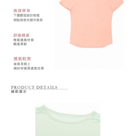
買賣價金債權讓與本公司後，依約使用本公司帳單繳交帳款。
後付繳納相關費用。
2.基於同意付款使用「大哥付你分期」之契約關係目的，商店將以您的個人
付款後萊爾富取貨
※ 交易是否成功請以「AFTEE先享後付 」之結帳頁面顯示為準，若有關於
資料（包含姓名、電話或地址）提供予台灣大哥大進項蒐集、處理及利用，
是否繳費成功／繳費後需取消欲退款等相關疑問，請聯繫「AFTEE先享後付
免運費
由本公司與您本人進行分期帳單所需資料之確認、核對及更正。
客戶支援中心」
https://netprotections.freshdesk.com/support/home
3.完整用戶服務條款，請詳閱以下連結：
https://oppay.tw/userRule
7-11取貨付款
【注意事項】
１．透過由恩沛科技股份有限公司提供之「AFTEE先享後付」服務完成之交
免運費
易，需依本服務之必要範圍內提供個人資料，並將交易相關給付款項請求債
權轉讓予恩沛科技股份有限公司。
付款後7-11取貨
２．關於個人資料處理事宜，請瀏覽以下網址：
免運費
https://aftee.tw/terms/#terms3
３．未成年的使用者請事先徵得法定代理人或監護人之同意方可使用
宅配
「AFTEE先享後付」，若未經同意申辦者引起之損失，本公司不負相關責
任。
免運費
４．使用「AFTEE先享後付」時，將依據個別帳號之用戶狀況，依本公司即
時審查核予不同之上限額度；若仍有額度不足之情形，本公司將視審查結果
離島宅配
請求用戶進行身份認證。
免運費
５．嚴禁一人註冊多個帳號或使用他人資訊註冊。若發現惡意使用之情形，
恩沛科技股份有限公司將有權停止該用戶之使用額度並採取法律行動。