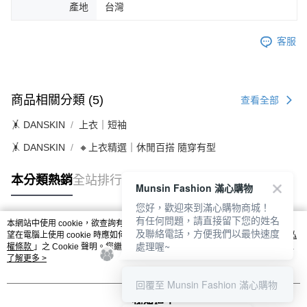
產地
台灣
客服
商品相關分類 (5)
查看全部
🤸 DANSKIN
上衣｜短袖
🤸 DANSKIN
🔸上衣精選｜休閒百搭 隨穿有型
本分類熱銷
全站排行
Munsin Fashion 滿心購物
您好，歡迎來到滿心購物商城！
有任何問題，請直接留下您的姓名
本網站中使用 cookie，欲查詢有關本網站使用 cookie 方式之詳情，及若您不希
及聯絡電話，方便我們以最快速度
熱門標籤
望在電腦上使用 cookie 時應如何變更電腦的 cookie 設定，請參閱本網站「
隱私
處理喔~
權條款
」之 Cookie 聲明。您繼續使用本網站即表示您同意本公司得按本網站使
用條款之 Cookie 聲明使用 cookie。
了解更多 >
回覆至 Munsin Fashion 滿心購物
我知道了