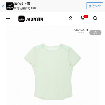
滿心線上購
開啟APP
立刻使用官方APP
0
1
/
7