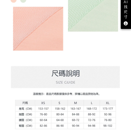
AI
找
尺
寸