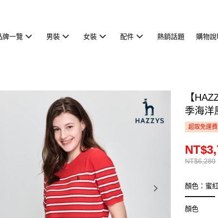
品牌一覽
男裝
女裝
配件
熱銷話題
購物說
【HA
季海洋風
超取免運費
NT$3,
NT$6,280
顏色：蜜
顏色