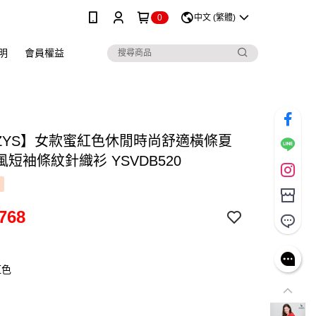
0
中文 (繁體)
明
會員權益
ZZYS】女款蜜紅色休閒時尚舒適橫條夏
短袖條紋針織衫 YSVDB520
768
紅色