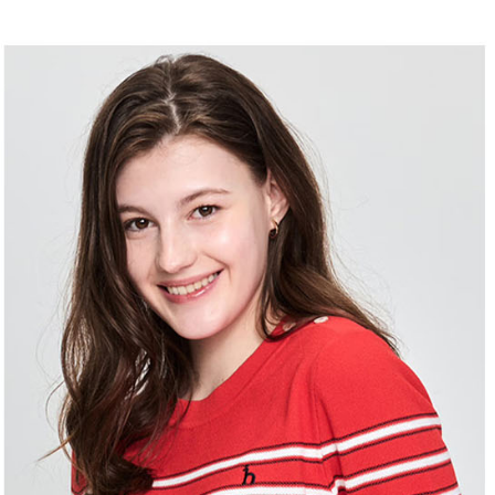
求債權轉
２．關於
付款後7-1
https://aft
免運費
３．未成
「AFTE
宅配
任。
４．使用「
免運費
即時審查
結果請求
離島宅配
５．嚴禁
免運費
形，恩沛
動。