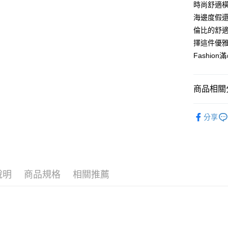
時尚舒適
2.付款方
相關說明
流程，驗
海邊度假
【關於「A
ATM付款
完成交易
AFTEE
倫比的舒
3.實際核
便利好安
擇這件優雅
4.訂單成
１．簡單
消。如遇
２．便利
Fashio
運送方式
無法說明
３．安心
【繳款方
全家取貨
1.分期款
【「AFT
商品相關分
醒簡訊。
免運費
１．於結帳
2.透過簡
付」結帳
帳／街口支
🐕‍🦺 HAZZ
付款後全
２．訂單
分享
３．收到繳
免運費
▶女裝
【注意事
／ATM／
1.本服務
※ 請注意
萊爾富取
🐕‍🦺 HAZZ
用戶於交
絡購買商品
款買賣價
先享後付
免運費
2.基於同
※ 交易是
資料（包
說明
商品規格
相關推薦
是否繳費成
付款後萊
用，由本
付客戶支
免運費
3.完整用
【注意事
7-11取貨
１．透過由
交易，需
免運費