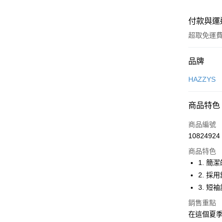
付款與運
超取免運
付款方式
品牌
信用卡一
HAZZYS
超商取貨
商品特色
LINE Pay
商品編號
Apple Pay
10824924
商品特色
街口支付
1. 
悠遊付
2. 
3. 
大哥付你
相關說明
銷售重點
【大哥付
在這個夏季
AFTEE先
1.本服務