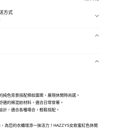
送方式
費
次付款
付款
簡潔的純色背景搭配條紋圖案，展現休閒時尚感。
採用舒適的棉混紡材料，適合日常穿著。
短袖設計，適合各種場合，輕鬆搭配。
分期
你分期使用說明】
，為您的衣櫃增添一抹活力！HAZZYS女款蜜紅色休閒
享後付
由台灣大哥大提供，台灣大哥大用戶可立即使用無須另外申請。