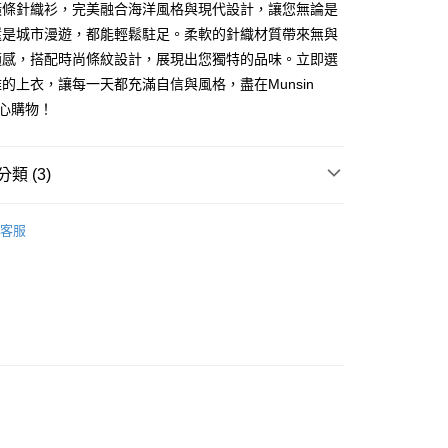
橫條針織衫，完美融合海洋風格與現代設計，讓您無論是
式選擇「大哥付你分期」，訂單成立後會自動跳轉到大哥付的交易
證手機門號後，選擇欲分期的期數、繳款截止日，確認付款後即
還是城市漫遊，都能輕鬆駐足。柔軟的針織材質帶來無與
FTEE先享後付」】
。
先享後付是「在收到商品之後才付款」的支付方式。 讓您購物簡單
適感，搭配時尚條紋設計，展現出您獨特的品味。立即選
准額度、可分期數及費用金額請依後續交易確認頁面所載為準。
心！
的上衣，讓每一天都充滿自信與風格，盡在Munsin
立30分鐘內，如未前往確認交易或遇審核未通過，訂單將自動取
：不需註冊會員、不需綁卡、不需儲值。
「轉專審核」未通過狀況，表示未達大哥付你分期系統評分，恕
：只要手機號碼，簡訊認證，即可結帳。
n滿心購物！
評估內容。
：先確認商品／服務後，再付款。
式說明】
付款
項不併入電信帳單，「大哥付你分期」於每月結算日後寄送繳費提
EE先享後付」結帳流程】
類 (3)
方式選擇「AFTEE先享後付」後，將跳轉至「AFTEE先享後
訊連結打開帳單後，可選擇「超商條碼／台灣大直營門市／銀行轉
頁面，進行簡訊認證並確認金額後，即可完成結帳。
付／iPASS MONEY」等通路繳費。
YS
👗 女裝 | 上衣 재킷
家取貨
成立數日內，您將收到繳費通知簡訊。
客服
費通知簡訊後14天內，點擊此簡訊中的連結，可透過四大超商
上衣
短袖T恤
項】
網路銀行／等多元方式進行付款，方視為交易完成。
係由「台灣大哥大股份有限公司」（以下簡稱本公司）所提供，讓
：結帳手續完成當下不需立刻繳費，但若您需要取消訂單，請聯
貨付款
YS
📢春夏單品4折up
女款
易時，得透過本服務購買商品或服務，並由商店將買賣／分期付
的店家。未經商家同意取消之訂單仍視為有效，需透過AFTEE
金債權讓與本公司後，依約使用本公司帳單繳交帳款。
繳納相關費用。
意付款使用「大哥付你分期」之契約關係目的，商店將以您的個人
否成功請以「AFTEE先享後付 」之結帳頁面顯示為準，若有關於
含姓名、電話或地址）提供予台灣大哥大進項蒐集、處理及利
功／繳費後需取消欲退款等相關疑問，請聯繫「AFTEE先享後
爾富取貨
公司與您本人進行分期帳單所需資料之確認、核對及更正。
援中心」
https://netprotections.freshdesk.com/support/home
戶服務條款，請詳閱以下連結：
https://oppay.tw/userRule
項】
付款
恩沛科技股份有限公司提供之「AFTEE先享後付」服務完成之
依本服務之必要範圍內提供個人資料，並將交易相關給付款項請