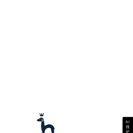
讓予恩沛科技股份有限公司。
個人資料處理事宜，請瀏覽以下網址：
1取貨
ee.tw/terms/#terms3
年的使用者請事先徵得法定代理人或監護人之同意方可使用
E先享後付」，若未經同意申辦者引起之損失，本公司不負相關責
AFTEE先享後付」時，將依據個別帳號之用戶狀況，依本公司
核予不同之上限額度；若仍有額度不足之情形，本公司將視審查
用戶進行身份認證。
一人註冊多個帳號或使用他人資訊註冊。若發現惡意使用之情
科技股份有限公司將有權停止該用戶之使用額度並採取法律行
AI
找
尺