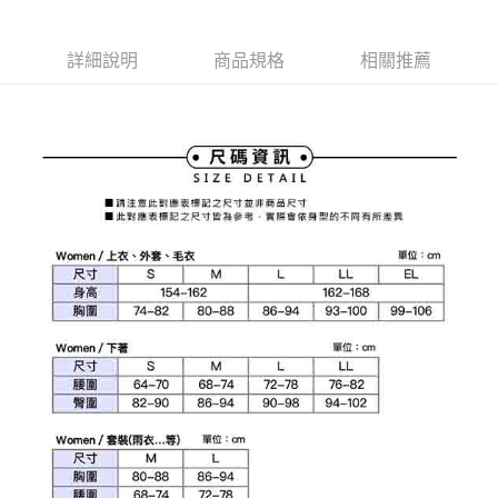
1.本服務由台灣大哥大提供，台灣大哥大用戶可立即使用無須另外申請。
2.付款方式選擇「大哥付你分期」，訂單成立後會自動跳轉到大哥付的交易
相關說明
流程，驗證手機門號後，選擇欲分期的期數、繳款截止日，確認付款後即完
【關於「AFTEE先享後付」】
詳細說明
商品規格
相關推薦
成交易。
ATM付款
AFTEE先享後付是「在收到商品之後才付款」的支付方式。 讓您購物簡單
3.實際核准額度、可分期數及費用金額請依後續交易確認頁面所載為準。
便利好安心！
4.訂單成立30分鐘內，如未前往確認交易或遇審核未通過，訂單將自動取
１．簡單：不需註冊會員、不需綁卡、不需儲值。
運送方式
消。如遇「轉專審核」未通過狀況，表示未達大哥付你分期系統評分，恕無
２．便利：只要手機號碼，簡訊認證，即可結帳。
法說明評估內容。
３．安心：先確認商品／服務後，再付款。
全家取貨付款
【繳款方式說明】
1.分期款項不併入電信帳單，「大哥付你分期」於每月結算日後寄送繳費提
免運費
【「AFTEE先享後付」結帳流程】
醒簡訊。
１．於結帳方式選擇「AFTEE先享後付」後，將跳轉至「AFTEE先享後付」
2.透過簡訊連結打開帳單後，可選擇「超商條碼／台灣大直營門市／銀行轉
付款後全家取貨
結帳頁面，進行簡訊認證並確認金額後，即可完成結帳。
帳／街口支付／iPASS MONEY」等通路繳費。
２．訂單成立數日內，您將收到繳費通知簡訊。
免運費
３．收到繳費通知簡訊後14天內，點擊此簡訊中的連結，可透過四大超商／
【注意事項】
ATM／網路銀行／等多元方式進行付款，方視為交易完成。
萊爾富取貨付款
1.本服務係由「台灣大哥大股份有限公司」（以下簡稱本公司）所提供，讓
※ 請注意：結帳手續完成當下不需立刻繳費，但若您需要取消訂單，請聯絡
用戶於交易時，得透過本服務購買商品或服務，並由商店將買賣／分期付款
免運費
購買商品的店家。未經商家同意取消之訂單仍視為有效，需透過AFTEE先享
買賣價金債權讓與本公司後，依約使用本公司帳單繳交帳款。
後付繳納相關費用。
2.基於同意付款使用「大哥付你分期」之契約關係目的，商店將以您的個人
付款後萊爾富取貨
※ 交易是否成功請以「AFTEE先享後付 」之結帳頁面顯示為準，若有關於
資料（包含姓名、電話或地址）提供予台灣大哥大進項蒐集、處理及利用，
是否繳費成功／繳費後需取消欲退款等相關疑問，請聯繫「AFTEE先享後付
免運費
由本公司與您本人進行分期帳單所需資料之確認、核對及更正。
客戶支援中心」
https://netprotections.freshdesk.com/support/home
3.完整用戶服務條款，請詳閱以下連結：
https://oppay.tw/userRule
7-11取貨付款
【注意事項】
１．透過由恩沛科技股份有限公司提供之「AFTEE先享後付」服務完成之交
免運費
易，需依本服務之必要範圍內提供個人資料，並將交易相關給付款項請求債