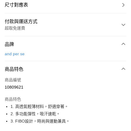
尺寸對應表
付款與運送方式
超取免運費
付款方式
品牌
信用卡一次付款
and per se
超商取貨付款
商品特色
LINE Pay
商品編號
Apple Pay
10809621
街口支付
商品特色
悠遊付
1. 高透氣輕薄材料，舒適穿著。
大哥付你分期
2. 多功能彈性，吸汗速乾。
相關說明
3. FIBO設計，時尚與運動兼具。
【大哥付你分期使用說明】
AFTEE先享後付