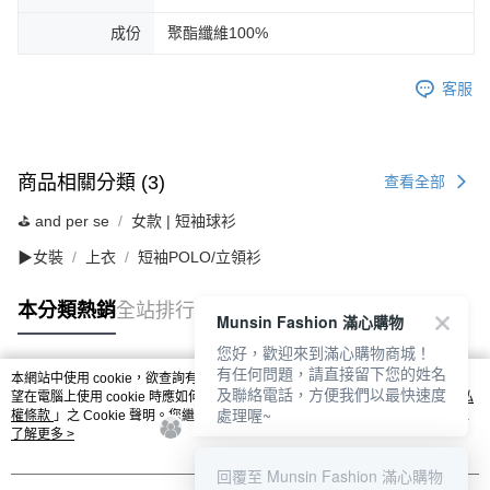
成份
聚酯纖維100%
客服
商品相關分類 (3)
查看全部
⛳️ and per se
女款 | 短袖球衫
▶女裝
上衣
短袖POLO/立領衫
本分類熱銷
全站排行
Munsin Fashion 滿心購物
您好，歡迎來到滿心購物商城！
有任何問題，請直接留下您的姓名
本網站中使用 cookie，欲查詢有關本網站使用 cookie 方式之詳情，及若您不希
及聯絡電話，方便我們以最快速度
熱門標籤
望在電腦上使用 cookie 時應如何變更電腦的 cookie 設定，請參閱本網站「
隱私
處理喔~
權條款
」之 Cookie 聲明。您繼續使用本網站即表示您同意本公司得按本網站使
用條款之 Cookie 聲明使用 cookie。
了解更多 >
回覆至 Munsin Fashion 滿心購物