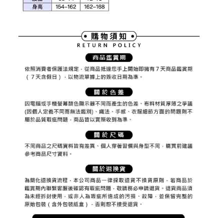
權轉讓予恩沛科技股份有限公司。
付款後7-11取貨
２．關於個人資料處理事宜，請瀏覽以下網址：
免運費
https://aftee.tw/terms/#terms3
３．未成年的使用者請事先徵得法定代理人或監護人之同意方可使用
宅配
「AFTEE先享後付」，若未經同意申辦者引起之損失，本公司不負相關責
任。
免運費
４．使用「AFTEE先享後付」時，將依據個別帳號之用戶狀況，依本公司即
時審查核予不同之上限額度；若仍有額度不足之情形，本公司將視審查結果
離島宅配
請求用戶進行身份認證。
免運費
５．嚴禁一人註冊多個帳號或使用他人資訊註冊。若發現惡意使用之情形，
恩沛科技股份有限公司將有權停止該用戶之使用額度並採取法律行動。