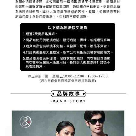
權轉讓予恩沛科技股份有限公司。
付款後7-11取貨
２．關於個人資料處理事宜，請瀏覽以下網址：
免運費
https://aftee.tw/terms/#terms3
３．未成年的使用者請事先徵得法定代理人或監護人之同意方可使用
宅配
「AFTEE先享後付」，若未經同意申辦者引起之損失，本公司不負相關責
任。
免運費
４．使用「AFTEE先享後付」時，將依據個別帳號之用戶狀況，依本公司即
時審查核予不同之上限額度；若仍有額度不足之情形，本公司將視審查結果
離島宅配
請求用戶進行身份認證。
免運費
５．嚴禁一人註冊多個帳號或使用他人資訊註冊。若發現惡意使用之情形，
恩沛科技股份有限公司將有權停止該用戶之使用額度並採取法律行動。