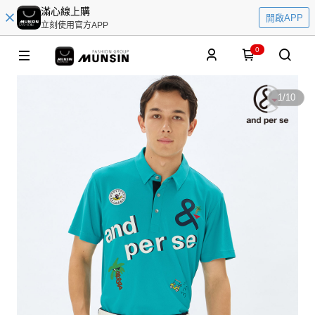
滿心線上購
開啟APP
立刻使用官方APP
0
1
/
10