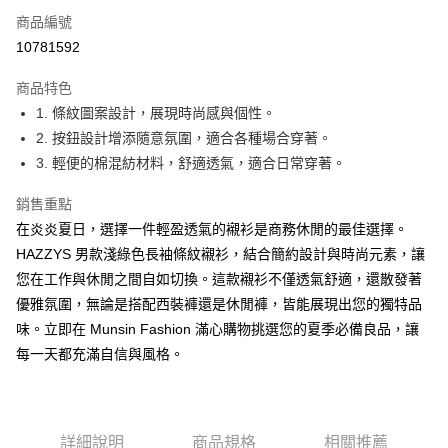
商品編號
Apple Pay
10781592
街口支付
商品特色
悠遊付
1. 條紋圖案設計，展現時尚感與個性。
大哥付你分期
2. 按鈕設計增添隨意氛圍，適合各種場合穿著。
相關說明
3. 輕便的棉混紡材料，舒適透氣，適合日常穿著。
【大哥付你分期使用說明】
AFTEE先享後付
1.本服務由台灣大哥大提供，台灣大哥大用戶可立即使用無須另外申請。
銷售重點
2.付款方式選擇「大哥付你分期」，訂單成立後會自動跳轉到大哥付的交易
相關說明
在炎炎夏日，選擇一件輕盈透氣的襯衫是商務休閒的最佳選擇。
流程，驗證手機門號後，選擇欲分期的期數、繳款截止日，確認付款後即完
【關於「AFTEE先享後付」】
HAZZYS 男款淺綠色長袖條紋襯衫，結合簡約設計與時尚元素，讓
成交易。
ATM付款
AFTEE先享後付是「在收到商品之後才付款」的支付方式。 讓您購物簡單
3.實際核准額度、可分期數及費用金額請依後續交易確認頁面所載為準。
您在工作與休閒之間自如切換。這款襯衫不僅透氣舒適，還散發著
便利好安心！
4.訂單成立30分鐘內，如未前往確認交易或遇審核未通過，訂單將自動取
１．簡單：不需註冊會員、不需綁卡、不需儲值。
優雅氛圍，無論是搭配西裝褲還是休閒褲，皆能展現出您的獨特品
運送方式
消。如遇「轉專審核」未通過狀況，表示未達大哥付你分期系統評分，恕無
２．便利：只要手機號碼，簡訊認證，即可結帳。
法說明評估內容。
味。立即在 Munsin Fashion 滿心購物挑選您的夏季必備良品，讓
３．安心：先確認商品／服務後，再付款。
全家取貨付款
【繳款方式說明】
每一天都充滿自信與風格。
1.分期款項不併入電信帳單，「大哥付你分期」於每月結算日後寄送繳費提
免運費
【「AFTEE先享後付」結帳流程】
醒簡訊。
１．於結帳方式選擇「AFTEE先享後付」後，將跳轉至「AFTEE先享後付」
2.透過簡訊連結打開帳單後，可選擇「超商條碼／台灣大直營門市／銀行轉
付款後全家取貨
結帳頁面，進行簡訊認證並確認金額後，即可完成結帳。
帳／街口支付／iPASS MONEY」等通路繳費。
２．訂單成立數日內，您將收到繳費通知簡訊。
免運費
３．收到繳費通知簡訊後14天內，點擊此簡訊中的連結，可透過四大超商／
詳細說明
商品規格
相關推薦