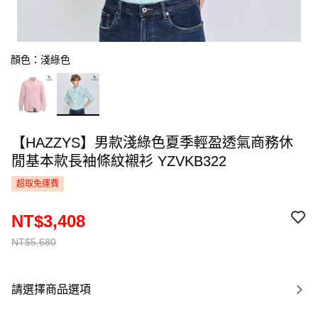
顏色：淺綠色
【HAZZYS】男款淺綠色夏季輕盈透氣商務休
閒基本款長袖條紋襯衫 YZVKB322
超取免運費
NT$3,408
NT$5,680
請選擇商品選項