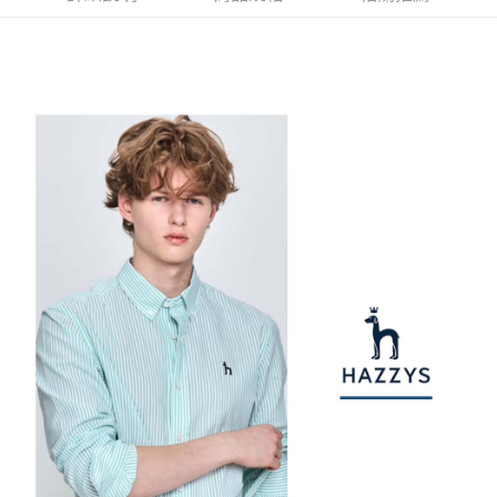
【注意事項】
ATM／網路銀行／等多元方式進行付款，方視為交易完成。
萊爾富取貨付款
1.本服務係由「台灣大哥大股份有限公司」（以下簡稱本公司）所提供，讓
※ 請注意：結帳手續完成當下不需立刻繳費，但若您需要取消訂單，請聯絡
用戶於交易時，得透過本服務購買商品或服務，並由商店將買賣／分期付款
免運費
購買商品的店家。未經商家同意取消之訂單仍視為有效，需透過AFTEE先享
買賣價金債權讓與本公司後，依約使用本公司帳單繳交帳款。
後付繳納相關費用。
2.基於同意付款使用「大哥付你分期」之契約關係目的，商店將以您的個人
付款後萊爾富取貨
※ 交易是否成功請以「AFTEE先享後付 」之結帳頁面顯示為準，若有關於
資料（包含姓名、電話或地址）提供予台灣大哥大進項蒐集、處理及利用，
是否繳費成功／繳費後需取消欲退款等相關疑問，請聯繫「AFTEE先享後付
免運費
由本公司與您本人進行分期帳單所需資料之確認、核對及更正。
客戶支援中心」
https://netprotections.freshdesk.com/support/home
3.完整用戶服務條款，請詳閱以下連結：
https://oppay.tw/userRule
7-11取貨付款
【注意事項】
１．透過由恩沛科技股份有限公司提供之「AFTEE先享後付」服務完成之交
免運費
易，需依本服務之必要範圍內提供個人資料，並將交易相關給付款項請求債
權轉讓予恩沛科技股份有限公司。
付款後7-11取貨
２．關於個人資料處理事宜，請瀏覽以下網址：
免運費
https://aftee.tw/terms/#terms3
３．未成年的使用者請事先徵得法定代理人或監護人之同意方可使用
宅配
「AFTEE先享後付」，若未經同意申辦者引起之損失，本公司不負相關責
任。
免運費
４．使用「AFTEE先享後付」時，將依據個別帳號之用戶狀況，依本公司即
時審查核予不同之上限額度；若仍有額度不足之情形，本公司將視審查結果
離島宅配
請求用戶進行身份認證。
免運費
５．嚴禁一人註冊多個帳號或使用他人資訊註冊。若發現惡意使用之情形，
恩沛科技股份有限公司將有權停止該用戶之使用額度並採取法律行動。