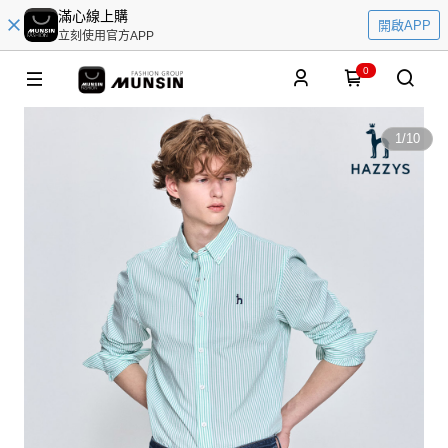
滿心線上購
開啟APP
立刻使用官方APP
0
1
/
10