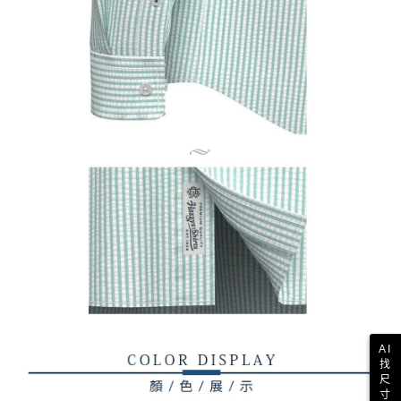
AI
找
尺
寸