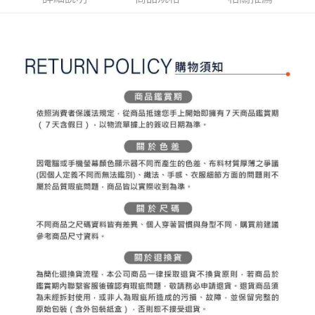
ATM付款
AFTEE先享後付是「在收到商品之後才付款」的支付方式。 讓您購物簡單
3.實際核准額度、可分期數及費用金額請依後續交易確認頁面所載為準。
便利好安心！
4.訂單成立30分鐘內，如未前往確認交易或遇審核未通過，訂單將自動取
１．簡單：不需註冊會員、不需綁卡、不需儲值。
運送方式
消。如遇「轉專審核」未通過狀況，表示未達大哥付你分期系統評分，恕無
２．便利：只要手機號碼，簡訊認證，即可結帳。
法說明評估內容。
３．安心：先確認商品／服務後，再付款。
全家取貨付款
【繳款方式說明】
1.分期款項不併入電信帳單，「大哥付你分期」於每月結算日後寄送繳費提
免運費
【「AFTEE先享後付」結帳流程】
醒簡訊。
１．於結帳方式選擇「AFTEE先享後付」後，將跳轉至「AFTEE先享後付」
2.透過簡訊連結打開帳單後，可選擇「超商條碼／台灣大直營門市／銀行轉
付款後全家取貨
結帳頁面，進行簡訊認證並確認金額後，即可完成結帳。
帳／街口支付／iPASS MONEY」等通路繳費。
２．訂單成立數日內，您將收到繳費通知簡訊。
免運費
３．收到繳費通知簡訊後14天內，點擊此簡訊中的連結，可透過四大超商／
【注意事項】
ATM／網路銀行／等多元方式進行付款，方視為交易完成。
萊爾富取貨付款
1.本服務係由「台灣大哥大股份有限公司」（以下簡稱本公司）所提供，讓
※ 請注意：結帳手續完成當下不需立刻繳費，但若您需要取消訂單，請聯絡
用戶於交易時，得透過本服務購買商品或服務，並由商店將買賣／分期付款
免運費
購買商品的店家。未經商家同意取消之訂單仍視為有效，需透過AFTEE先享
買賣價金債權讓與本公司後，依約使用本公司帳單繳交帳款。
後付繳納相關費用。
2.基於同意付款使用「大哥付你分期」之契約關係目的，商店將以您的個人
付款後萊爾富取貨
※ 交易是否成功請以「AFTEE先享後付 」之結帳頁面顯示為準，若有關於
資料（包含姓名、電話或地址）提供予台灣大哥大進項蒐集、處理及利用，
是否繳費成功／繳費後需取消欲退款等相關疑問，請聯繫「AFTEE先享後付
免運費
由本公司與您本人進行分期帳單所需資料之確認、核對及更正。
客戶支援中心」
https://netprotections.freshdesk.com/support/home
3.完整用戶服務條款，請詳閱以下連結：
https://oppay.tw/userRule
7-11取貨付款
【注意事項】
１．透過由恩沛科技股份有限公司提供之「AFTEE先享後付」服務完成之交
免運費
易，需依本服務之必要範圍內提供個人資料，並將交易相關給付款項請求債
權轉讓予恩沛科技股份有限公司。
付款後7-11取貨
２．關於個人資料處理事宜，請瀏覽以下網址：
免運費
https://aftee.tw/terms/#terms3