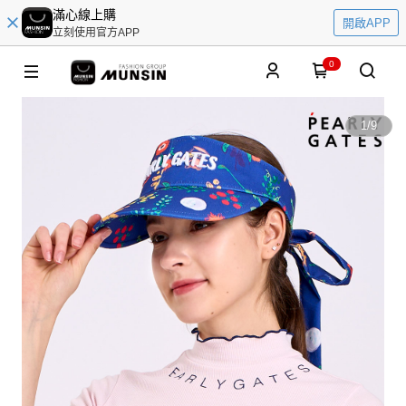
滿心線上購
開啟APP
立刻使用官方APP
0
1
/
9