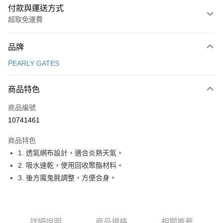
付款與運送方式
超取免運費
付款方式
品牌
信用卡一次付款
ṔEARLY GATES
超商取貨付款
商品特色
LINE Pay
商品編號
Apple Pay
10741461
街口支付
商品特色
悠遊付
1. 透氣網布設計，適合炎熱天氣。
大哥付你分期
2. 吸水速乾，使用回收聚酯材料。
相關說明
3. 後方魔鬼氈調整，方便合身。
【大哥付你分期使用說明】
AFTEE先享後付
1.本服務由台灣大哥大提供，台灣大哥大用戶可立即使用無須另外申請。
2.付款方式選擇「大哥付你分期」，訂單成立後會自動跳轉到大哥付的交易
相關說明
流程，驗證手機門號後，選擇欲分期的期數、繳款截止日，確認付款後即完
【關於「AFTEE先享後付」】
詳細說明
商品規格
相關推薦
成交易。