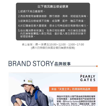
３．未成年的使用者請事先徵得法定代理人或監護人之同意方可使用
宅配
「AFTEE先享後付」，若未經同意申辦者引起之損失，本公司不負相關責
任。
免運費
４．使用「AFTEE先享後付」時，將依據個別帳號之用戶狀況，依本公司即
時審查核予不同之上限額度；若仍有額度不足之情形，本公司將視審查結果
離島宅配
請求用戶進行身份認證。
免運費
５．嚴禁一人註冊多個帳號或使用他人資訊註冊。若發現惡意使用之情形，
恩沛科技股份有限公司將有權停止該用戶之使用額度並採取法律行動。