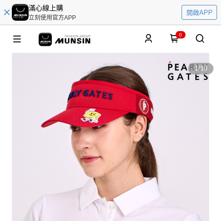
滿心線上購
開啟APP
立刻使用官方APP
0
1
/
10