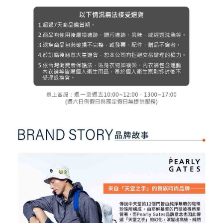
３．未成年的使用者請事先徵得法定代理人或監護人之同意方可使用
宅配
「AFTEE先享後付」，若未經同意申辦者引起之損失，本公司不負相關責
任。
免運費
４．使用「AFTEE先享後付」時，將依據個別帳號之用戶狀況，依本公司即
時審查核予不同之上限額度；若仍有額度不足之情形，本公司將視審查結果
離島宅配
請求用戶進行身份認證。
免運費
５．嚴禁一人註冊多個帳號或使用他人資訊註冊。若發現惡意使用之情形，
恩沛科技股份有限公司將有權停止該用戶之使用額度並採取法律行動。