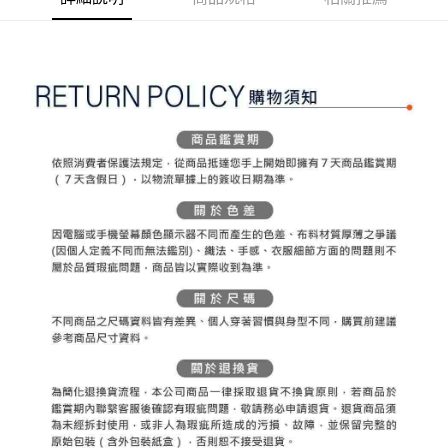
ATM付款
AFTEE先享後付是「在收到商品之後才付款」的支付方式。 讓您購物簡單
3.實際核准額度、可分期數及費用金額請依後續交易確認頁面所載為準。
便利好安心！
4.訂單成立30分鐘內，如未前往確認交易或遇審核未通過，訂單將自動取
１．簡單：不需註冊會員、不需綁卡、不需儲值。
運送方式
消。如遇「轉專審核」未通過狀況，表示未達大哥付你分期系統評分，恕無
２．便利：只要手機號碼，簡訊認證，即可結帳。
法說明評估內容。
３．安心：先確認商品／服務後，再付款。
全家取貨付款
【繳款方式說明】
1.分期款項不併入電信帳單，「大哥付你分期」於每月結算日後寄送繳費提
免運費
【「AFTEE先享後付」結帳流程】
醒簡訊。
１．於結帳方式選擇「AFTEE先享後付」後，將跳轉至「AFTEE先享後付」
2.透過簡訊連結打開帳單後，可選擇「超商條碼／台灣大直營門市／銀行轉
付款後全家取貨
結帳頁面，進行簡訊認證並確認金額後，即可完成結帳。
帳／街口支付／iPASS MONEY」等通路繳費。
２．訂單成立數日內，您將收到繳費通知簡訊。
免運費
３．收到繳費通知簡訊後14天內，點擊此簡訊中的連結，可透過四大超商／
【注意事項】
ATM／網路銀行／等多元方式進行付款，方視為交易完成。
萊爾富取貨付款
1.本服務係由「台灣大哥大股份有限公司」（以下簡稱本公司）所提供，讓
※ 請注意：結帳手續完成當下不需立刻繳費，但若您需要取消訂單，請聯絡
用戶於交易時，得透過本服務購買商品或服務，並由商店將買賣／分期付款
免運費
購買商品的店家。未經商家同意取消之訂單仍視為有效，需透過AFTEE先享
買賣價金債權讓與本公司後，依約使用本公司帳單繳交帳款。
後付繳納相關費用。
2.基於同意付款使用「大哥付你分期」之契約關係目的，商店將以您的個人
付款後萊爾富取貨
※ 交易是否成功請以「AFTEE先享後付 」之結帳頁面顯示為準，若有關於
資料（包含姓名、電話或地址）提供予台灣大哥大進項蒐集、處理及利用，
是否繳費成功／繳費後需取消欲退款等相關疑問，請聯繫「AFTEE先享後付
免運費
由本公司與您本人進行分期帳單所需資料之確認、核對及更正。
客戶支援中心」
https://netprotections.freshdesk.com/support/home
3.完整用戶服務條款，請詳閱以下連結：
https://oppay.tw/userRule
7-11取貨付款
【注意事項】
１．透過由恩沛科技股份有限公司提供之「AFTEE先享後付」服務完成之交
免運費
易，需依本服務之必要範圍內提供個人資料，並將交易相關給付款項請求債
權轉讓予恩沛科技股份有限公司。
付款後7-11取貨
２．關於個人資料處理事宜，請瀏覽以下網址：
免運費
https://aftee.tw/terms/#terms3