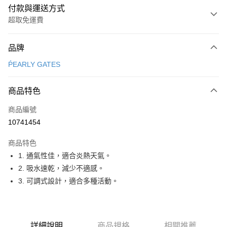
付款與運送方式
超取免運費
付款方式
品牌
信用卡一次付款
ṔEARLY GATES
超商取貨付款
商品特色
LINE Pay
商品編號
Apple Pay
10741454
街口支付
商品特色
悠遊付
1. 通氣性佳，適合炎熱天氣。
大哥付你分期
2. 吸水速乾，減少不適感。
相關說明
3. 可調式設計，適合多種活動。
【大哥付你分期使用說明】
AFTEE先享後付
1.本服務由台灣大哥大提供，台灣大哥大用戶可立即使用無須另外申請。
2.付款方式選擇「大哥付你分期」，訂單成立後會自動跳轉到大哥付的交易
相關說明
流程，驗證手機門號後，選擇欲分期的期數、繳款截止日，確認付款後即完
【關於「AFTEE先享後付」】
詳細說明
商品規格
相關推薦
成交易。