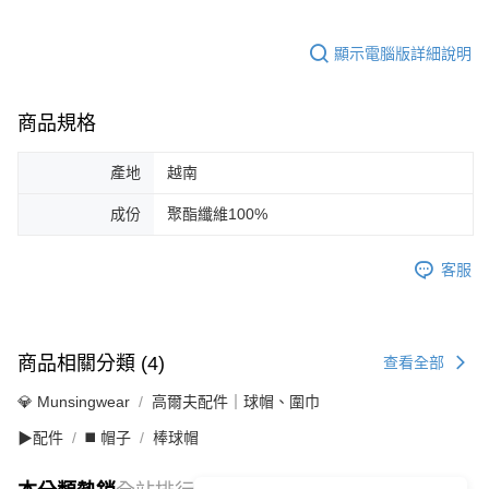
顯示電腦版詳細說明
商品規格
產地
越南
成份
聚酯纖維100%
客服
商品相關分類 (4)
查看全部
💎 Munsingwear
高爾夫配件｜球帽、圍巾
▶配件
◼️ 帽子
棒球帽