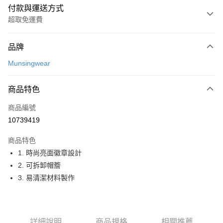
付款與運送方式
超取免運費
付款方式
品牌
信用卡一次付款
Munsingwear
超商取貨付款
商品特色
LINE Pay
商品編號
Apple Pay
10739419
街口支付
商品特色
悠遊付
1. 時尚亮面徽章設計
大哥付你分期
2. 可拆卸帽簷
相關說明
3. 易清潔材料製作
【大哥付你分期使用說明】
AFTEE先享後付
1.本服務由台灣大哥大提供，台灣大哥大用戶可立即使用無須另外申請。
2.付款方式選擇「大哥付你分期」，訂單成立後會自動跳轉到大哥付的交易
相關說明
流程，驗證手機門號後，選擇欲分期的期數、繳款截止日，確認付款後即完
【關於「AFTEE先享後付」】
詳細說明
商品規格
相關推薦
成交易。