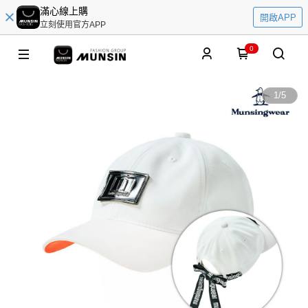
滿心線上購
開啟APP
立刻使用官方APP
0
1
/
5