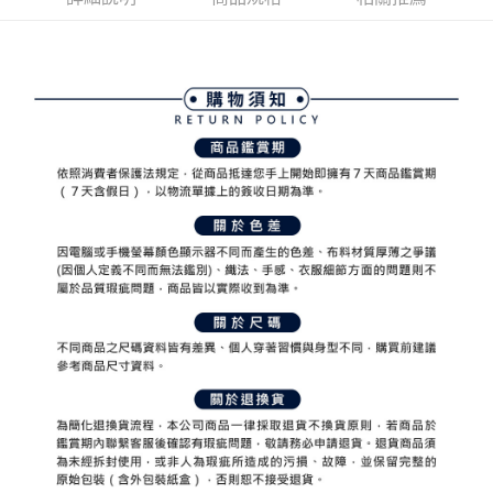
ATM付款
AFTEE先享後付是「在收到商品之後才付款」的支付方式。 讓您購物簡單
3.實際核准額度、可分期數及費用金額請依後續交易確認頁面所載為準。
便利好安心！
4.訂單成立30分鐘內，如未前往確認交易或遇審核未通過，訂單將自動取
１．簡單：不需註冊會員、不需綁卡、不需儲值。
運送方式
消。如遇「轉專審核」未通過狀況，表示未達大哥付你分期系統評分，恕無
２．便利：只要手機號碼，簡訊認證，即可結帳。
法說明評估內容。
３．安心：先確認商品／服務後，再付款。
全家取貨付款
【繳款方式說明】
1.分期款項不併入電信帳單，「大哥付你分期」於每月結算日後寄送繳費提
免運費
【「AFTEE先享後付」結帳流程】
醒簡訊。
１．於結帳方式選擇「AFTEE先享後付」後，將跳轉至「AFTEE先享後付」
2.透過簡訊連結打開帳單後，可選擇「超商條碼／台灣大直營門市／銀行轉
付款後全家取貨
結帳頁面，進行簡訊認證並確認金額後，即可完成結帳。
帳／街口支付／iPASS MONEY」等通路繳費。
２．訂單成立數日內，您將收到繳費通知簡訊。
免運費
３．收到繳費通知簡訊後14天內，點擊此簡訊中的連結，可透過四大超商／
【注意事項】
ATM／網路銀行／等多元方式進行付款，方視為交易完成。
萊爾富取貨付款
1.本服務係由「台灣大哥大股份有限公司」（以下簡稱本公司）所提供，讓
※ 請注意：結帳手續完成當下不需立刻繳費，但若您需要取消訂單，請聯絡
用戶於交易時，得透過本服務購買商品或服務，並由商店將買賣／分期付款
免運費
購買商品的店家。未經商家同意取消之訂單仍視為有效，需透過AFTEE先享
買賣價金債權讓與本公司後，依約使用本公司帳單繳交帳款。
後付繳納相關費用。
2.基於同意付款使用「大哥付你分期」之契約關係目的，商店將以您的個人
付款後萊爾富取貨
※ 交易是否成功請以「AFTEE先享後付 」之結帳頁面顯示為準，若有關於
資料（包含姓名、電話或地址）提供予台灣大哥大進項蒐集、處理及利用，
是否繳費成功／繳費後需取消欲退款等相關疑問，請聯繫「AFTEE先享後付
免運費
由本公司與您本人進行分期帳單所需資料之確認、核對及更正。
客戶支援中心」
https://netprotections.freshdesk.com/support/home
3.完整用戶服務條款，請詳閱以下連結：
https://oppay.tw/userRule
7-11取貨付款
【注意事項】
１．透過由恩沛科技股份有限公司提供之「AFTEE先享後付」服務完成之交
免運費
易，需依本服務之必要範圍內提供個人資料，並將交易相關給付款項請求債
權轉讓予恩沛科技股份有限公司。
付款後7-11取貨
２．關於個人資料處理事宜，請瀏覽以下網址：
免運費
https://aftee.tw/terms/#terms3