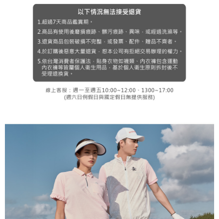
３．未成年的使用者請事先徵得法定代理人或監護人之同意方可使用
宅配
「AFTEE先享後付」，若未經同意申辦者引起之損失，本公司不負相關責
任。
免運費
４．使用「AFTEE先享後付」時，將依據個別帳號之用戶狀況，依本公司即
時審查核予不同之上限額度；若仍有額度不足之情形，本公司將視審查結果
離島宅配
請求用戶進行身份認證。
免運費
５．嚴禁一人註冊多個帳號或使用他人資訊註冊。若發現惡意使用之情形，
恩沛科技股份有限公司將有權停止該用戶之使用額度並採取法律行動。