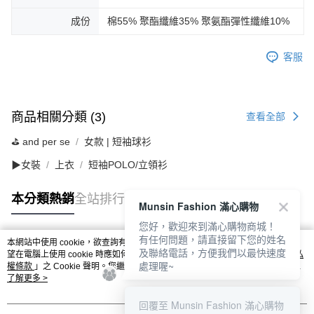
成份
棉55% 聚酯纖維35% 聚氨酯彈性纖維10%
客服
商品相關分類 (3)
查看全部
⛳️ and per se
女款 | 短袖球衫
▶女裝
上衣
短袖POLO/立領衫
本分類熱銷
全站排行
Munsin Fashion 滿心購物
您好，歡迎來到滿心購物商城！
有任何問題，請直接留下您的姓名
本網站中使用 cookie，欲查詢有關本網站使用 cookie 方式之詳情，及若您不希
及聯絡電話，方便我們以最快速度
熱門標籤
望在電腦上使用 cookie 時應如何變更電腦的 cookie 設定，請參閱本網站「
隱私
處理喔~
權條款
」之 Cookie 聲明。您繼續使用本網站即表示您同意本公司得按本網站使
用條款之 Cookie 聲明使用 cookie。
了解更多 >
回覆至 Munsin Fashion 滿心購物