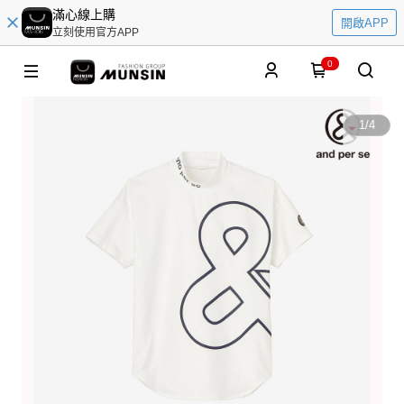
滿心線上購
開啟APP
立刻使用官方APP
0
1
/
4