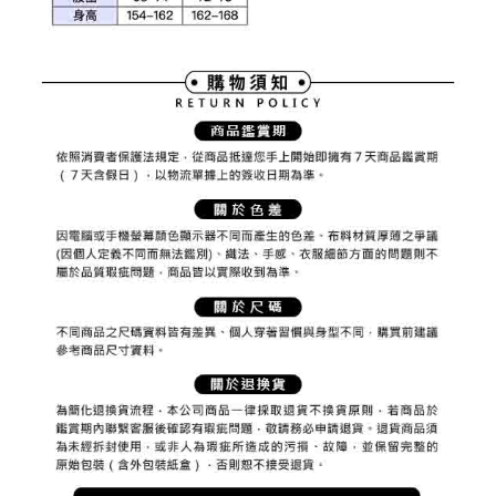
權轉讓予恩沛科技股份有限公司。
付款後7-11取貨
２．關於個人資料處理事宜，請瀏覽以下網址：
免運費
https://aftee.tw/terms/#terms3
３．未成年的使用者請事先徵得法定代理人或監護人之同意方可使用
宅配
「AFTEE先享後付」，若未經同意申辦者引起之損失，本公司不負相關責
任。
免運費
４．使用「AFTEE先享後付」時，將依據個別帳號之用戶狀況，依本公司即
時審查核予不同之上限額度；若仍有額度不足之情形，本公司將視審查結果
離島宅配
請求用戶進行身份認證。
免運費
５．嚴禁一人註冊多個帳號或使用他人資訊註冊。若發現惡意使用之情形，
恩沛科技股份有限公司將有權停止該用戶之使用額度並採取法律行動。