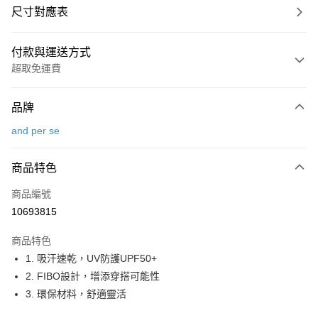
尺寸對應表
付款與運送方式
超取免運費
付款方式
品牌
信用卡一次付款
and per se
超商取貨付款
商品特色
LINE Pay
商品編號
Apple Pay
10693815
街口支付
商品特色
悠遊付
1. 吸汗速乾，UV防護UPF50+
大哥付你分期
2. FIBO設計，增添穿搭可能性
相關說明
3. 環保材料，舒適靈活
【大哥付你分期使用說明】
AFTEE先享後付