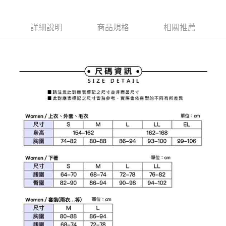
1.本服務由台灣大哥大提供，台灣大哥大用戶可立即使用無須另外申請。
2.付款方式選擇「大哥付你分期」，訂單成立後會自動跳轉到大哥付的交易
相關說明
流程，驗證手機門號後，選擇欲分期的期數、繳款截止日，確認付款後即完
【關於「AFTEE先享後付」】
詳細說明
商品規格
相關推薦
成交易。
ATM付款
AFTEE先享後付是「在收到商品之後才付款」的支付方式。 讓您購物簡單
3.實際核准額度、可分期數及費用金額請依後續交易確認頁面所載為準。
便利好安心！
4.訂單成立30分鐘內，如未前往確認交易或遇審核未通過，訂單將自動取
１．簡單：不需註冊會員、不需綁卡、不需儲值。
運送方式
消。如遇「轉專審核」未通過狀況，表示未達大哥付你分期系統評分，恕無
２．便利：只要手機號碼，簡訊認證，即可結帳。
法說明評估內容。
３．安心：先確認商品／服務後，再付款。
全家取貨付款
【繳款方式說明】
1.分期款項不併入電信帳單，「大哥付你分期」於每月結算日後寄送繳費提
免運費
【「AFTEE先享後付」結帳流程】
醒簡訊。
１．於結帳方式選擇「AFTEE先享後付」後，將跳轉至「AFTEE先享後付」
2.透過簡訊連結打開帳單後，可選擇「超商條碼／台灣大直營門市／銀行轉
付款後全家取貨
結帳頁面，進行簡訊認證並確認金額後，即可完成結帳。
帳／街口支付／iPASS MONEY」等通路繳費。
２．訂單成立數日內，您將收到繳費通知簡訊。
免運費
３．收到繳費通知簡訊後14天內，點擊此簡訊中的連結，可透過四大超商／
【注意事項】
ATM／網路銀行／等多元方式進行付款，方視為交易完成。
萊爾富取貨付款
1.本服務係由「台灣大哥大股份有限公司」（以下簡稱本公司）所提供，讓
※ 請注意：結帳手續完成當下不需立刻繳費，但若您需要取消訂單，請聯絡
用戶於交易時，得透過本服務購買商品或服務，並由商店將買賣／分期付款
免運費
購買商品的店家。未經商家同意取消之訂單仍視為有效，需透過AFTEE先享
買賣價金債權讓與本公司後，依約使用本公司帳單繳交帳款。
後付繳納相關費用。
2.基於同意付款使用「大哥付你分期」之契約關係目的，商店將以您的個人
付款後萊爾富取貨
※ 交易是否成功請以「AFTEE先享後付 」之結帳頁面顯示為準，若有關於
資料（包含姓名、電話或地址）提供予台灣大哥大進項蒐集、處理及利用，
是否繳費成功／繳費後需取消欲退款等相關疑問，請聯繫「AFTEE先享後付
免運費
由本公司與您本人進行分期帳單所需資料之確認、核對及更正。
客戶支援中心」
https://netprotections.freshdesk.com/support/home
3.完整用戶服務條款，請詳閱以下連結：
https://oppay.tw/userRule
7-11取貨付款
【注意事項】
１．透過由恩沛科技股份有限公司提供之「AFTEE先享後付」服務完成之交
免運費
易，需依本服務之必要範圍內提供個人資料，並將交易相關給付款項請求債