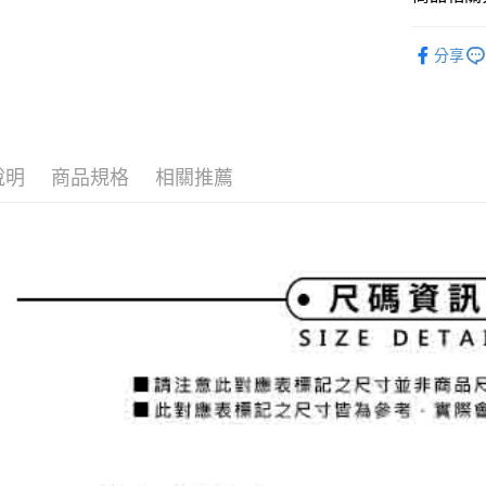
2.付款方
相關說明
流程，驗
⛳️ and per
【關於「A
ATM付款
完成交易
分享
AFTEE
▶男裝
3.實際核
便利好安
4.訂單成
１．簡單
📍本月精
消。如遇
２．便利
運送方式
無法說明
３．安心
⛳️ and per
【繳款方
全家取貨
1.分期款
【「AFT
說明
商品規格
相關推薦
醒簡訊。
免運費
１．於結帳
2.透過簡
付」結帳
帳／街口支
付款後全
２．訂單
３．收到繳
免運費
【注意事
／ATM／
1.本服務
※ 請注意
萊爾富取
用戶於交
絡購買商品
款買賣價
先享後付
免運費
2.基於同
※ 交易是
資料（包
是否繳費成
付款後萊
用，由本
付客戶支
免運費
3.完整用
【注意事
7-11取貨
１．透過由
交易，需
免運費