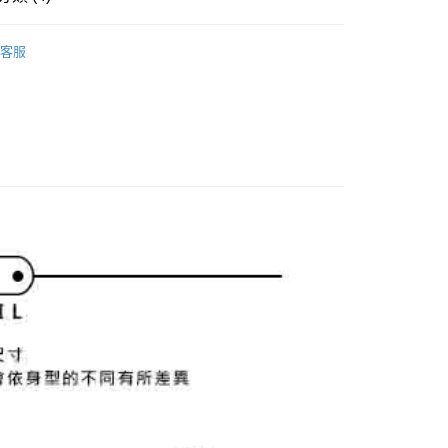
式選擇「大哥付你分期」，訂單成立後會自動跳轉到大哥付的交易
證手機門號後，選擇欲分期的期數、繳款截止日，確認付款後即
 se
男款 | 短袖球衫
FTEE先享後付」】
。
客服
先享後付是「在收到商品之後才付款」的支付方式。 讓您購物簡單
准額度、可分期數及費用金額請依後續交易確認頁面所載為準。
上衣
短袖POLO / 立領衫
心！
立30分鐘內，如未前往確認交易或遇審核未通過，訂單將自動取
：不需註冊會員、不需綁卡、不需儲值。
選｜精選3折起
🌡️熱浪來襲：涼感❎機能❎專區
上衣
「轉專審核」未通過狀況，表示未達大哥付你分期系統評分，恕
：只要手機號碼，簡訊認證，即可結帳。
評估內容。
：先確認商品／服務後，再付款。
 se
特價專區🛍️
男裝
式說明】
付款
項不併入電信帳單，「大哥付你分期」於每月結算日後寄送繳費提
EE先享後付」結帳流程】
方式選擇「AFTEE先享後付」後，將跳轉至「AFTEE先享後
訊連結打開帳單後，可選擇「超商條碼／台灣大直營門市／銀行轉
頁面，進行簡訊認證並確認金額後，即可完成結帳。
付／iPASS MONEY」等通路繳費。
家取貨
成立數日內，您將收到繳費通知簡訊。
費通知簡訊後14天內，點擊此簡訊中的連結，可透過四大超商
項】
網路銀行／等多元方式進行付款，方視為交易完成。
係由「台灣大哥大股份有限公司」（以下簡稱本公司）所提供，讓
：結帳手續完成當下不需立刻繳費，但若您需要取消訂單，請聯
貨付款
易時，得透過本服務購買商品或服務，並由商店將買賣／分期付
的店家。未經商家同意取消之訂單仍視為有效，需透過AFTEE
金債權讓與本公司後，依約使用本公司帳單繳交帳款。
繳納相關費用。
意付款使用「大哥付你分期」之契約關係目的，商店將以您的個人
否成功請以「AFTEE先享後付 」之結帳頁面顯示為準，若有關於
含姓名、電話或地址）提供予台灣大哥大進項蒐集、處理及利
功／繳費後需取消欲退款等相關疑問，請聯繫「AFTEE先享後
爾富取貨
公司與您本人進行分期帳單所需資料之確認、核對及更正。
援中心」
https://netprotections.freshdesk.com/support/home
戶服務條款，請詳閱以下連結：
https://oppay.tw/userRule
項】
付款
恩沛科技股份有限公司提供之「AFTEE先享後付」服務完成之
依本服務之必要範圍內提供個人資料，並將交易相關給付款項請