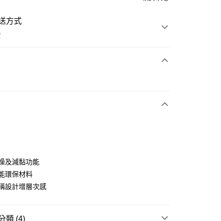
送方式
費
次付款
e
付款
乾燥及減黏功能
性能環保材料
對稱設計增層次感
分期
你分期使用說明】
享後付
類 (4)
由台灣大哥大提供，台灣大哥大用戶可立即使用無須另外申請。