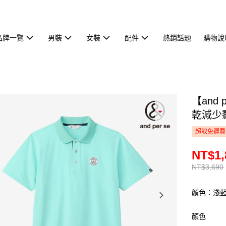
品牌一覽
男裝
女裝
配件
熱銷話題
購物說
【and
乾減少黏
超取免運費
NT$1,
NT$3,690
顏色：淺
顏色