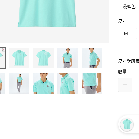
淺藍色
尺寸
M
尺寸對應
數量