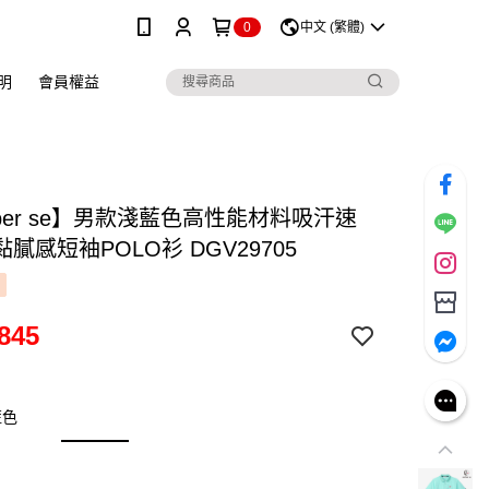
0
中文 (繁體)
明
會員權益
 per se】男款淺藍色高性能材料吸汗速
膩感短袖POLO衫 DGV29705
845
藍色