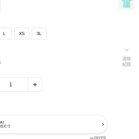
L
XS
3L
清除
表
紀錄
AI
找尺寸