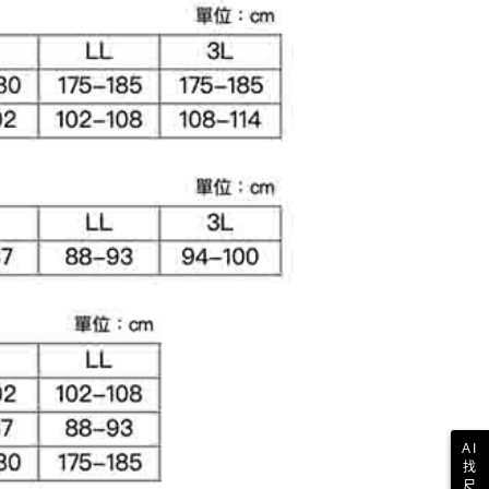
讓予恩沛科技股份有限公司。
個人資料處理事宜，請瀏覽以下網址：
1取貨
ee.tw/terms/#terms3
年的使用者請事先徵得法定代理人或監護人之同意方可使用
E先享後付」，若未經同意申辦者引起之損失，本公司不負相關責
AFTEE先享後付」時，將依據個別帳號之用戶狀況，依本公司
核予不同之上限額度；若仍有額度不足之情形，本公司將視審查
用戶進行身份認證。
一人註冊多個帳號或使用他人資訊註冊。若發現惡意使用之情
科技股份有限公司將有權停止該用戶之使用額度並採取法律行
AI
找
尺