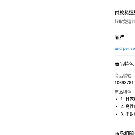
付款與運
超取免運
付款方式
品牌
信用卡一
and per s
超商取貨
商品特色
LINE Pay
商品編號
Apple Pay
10693781
商品特色
街口支付
1. 具
悠遊付
2. 高
3. 不
大哥付你
相關說明
【大哥付
AFTEE先
商品相關分
1.本服務