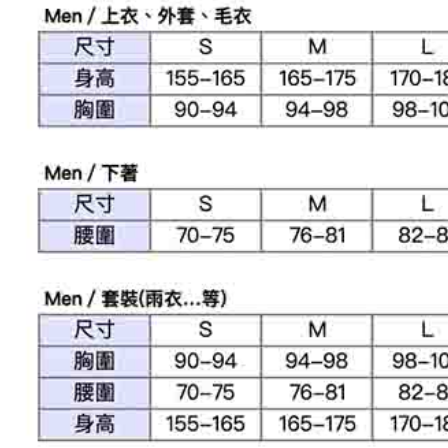
求債權轉
２．關於
付款後7-1
https://aft
免運費
３．未成
「AFTE
宅配
任。
４．使用「
免運費
即時審查
結果請求
離島宅配
５．嚴禁
免運費
形，恩沛
動。