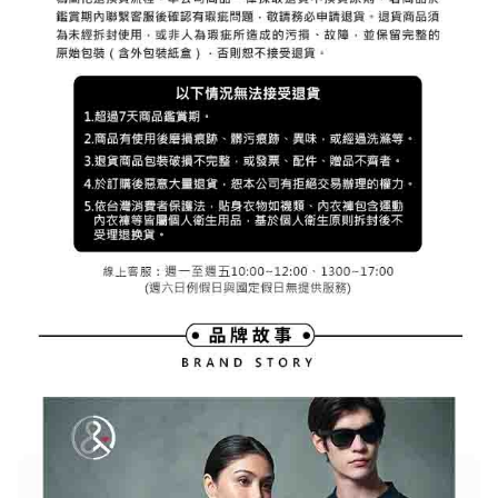
３．未成年的使用者請事先徵得法定代理人或監護人之同意方可使用
宅配
「AFTEE先享後付」，若未經同意申辦者引起之損失，本公司不負相關責
任。
免運費
４．使用「AFTEE先享後付」時，將依據個別帳號之用戶狀況，依本公司即
時審查核予不同之上限額度；若仍有額度不足之情形，本公司將視審查結果
離島宅配
請求用戶進行身份認證。
免運費
５．嚴禁一人註冊多個帳號或使用他人資訊註冊。若發現惡意使用之情形，
恩沛科技股份有限公司將有權停止該用戶之使用額度並採取法律行動。