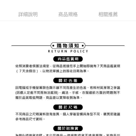
ATM付款
AFTEE先享後付是「在收到商品之後才付款」的支付方式。 讓您購物簡單
3.實際核准額度、可分期數及費用金額請依後續交易確認頁面所載為準。
便利好安心！
4.訂單成立30分鐘內，如未前往確認交易或遇審核未通過，訂單將自動取
１．簡單：不需註冊會員、不需綁卡、不需儲值。
詳細說明
商品規格
相關推薦
運送方式
消。如遇「轉專審核」未通過狀況，表示未達大哥付你分期系統評分，恕無
２．便利：只要手機號碼，簡訊認證，即可結帳。
法說明評估內容。
３．安心：先確認商品／服務後，再付款。
全家取貨付款
【繳款方式說明】
1.分期款項不併入電信帳單，「大哥付你分期」於每月結算日後寄送繳費提
免運費
【「AFTEE先享後付」結帳流程】
醒簡訊。
１．於結帳方式選擇「AFTEE先享後付」後，將跳轉至「AFTEE先享後付」
2.透過簡訊連結打開帳單後，可選擇「超商條碼／台灣大直營門市／銀行轉
付款後全家取貨
結帳頁面，進行簡訊認證並確認金額後，即可完成結帳。
帳／街口支付／iPASS MONEY」等通路繳費。
２．訂單成立數日內，您將收到繳費通知簡訊。
免運費
３．收到繳費通知簡訊後14天內，點擊此簡訊中的連結，可透過四大超商／
【注意事項】
ATM／網路銀行／等多元方式進行付款，方視為交易完成。
萊爾富取貨付款
1.本服務係由「台灣大哥大股份有限公司」（以下簡稱本公司）所提供，讓
※ 請注意：結帳手續完成當下不需立刻繳費，但若您需要取消訂單，請聯絡
用戶於交易時，得透過本服務購買商品或服務，並由商店將買賣／分期付款
免運費
購買商品的店家。未經商家同意取消之訂單仍視為有效，需透過AFTEE先享
買賣價金債權讓與本公司後，依約使用本公司帳單繳交帳款。
後付繳納相關費用。
2.基於同意付款使用「大哥付你分期」之契約關係目的，商店將以您的個人
付款後萊爾富取貨
※ 交易是否成功請以「AFTEE先享後付 」之結帳頁面顯示為準，若有關於
資料（包含姓名、電話或地址）提供予台灣大哥大進項蒐集、處理及利用，
是否繳費成功／繳費後需取消欲退款等相關疑問，請聯繫「AFTEE先享後付
免運費
由本公司與您本人進行分期帳單所需資料之確認、核對及更正。
客戶支援中心」
https://netprotections.freshdesk.com/support/home
3.完整用戶服務條款，請詳閱以下連結：
https://oppay.tw/userRule
7-11取貨付款
【注意事項】
１．透過由恩沛科技股份有限公司提供之「AFTEE先享後付」服務完成之交
免運費
易，需依本服務之必要範圍內提供個人資料，並將交易相關給付款項請求債
權轉讓予恩沛科技股份有限公司。
付款後7-11取貨
２．關於個人資料處理事宜，請瀏覽以下網址：
免運費
https://aftee.tw/terms/#terms3