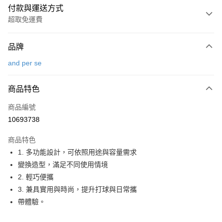
付款與運送方式
超取免運費
付款方式
品牌
信用卡一次付款
and per se
超商取貨付款
商品特色
LINE Pay
商品編號
Apple Pay
10693738
街口支付
商品特色
悠遊付
1. 多功能設計，可依照用途與容量需求
大哥付你分期
變換造型，滿足不同使用情境
相關說明
2. 輕巧便攜
【大哥付你分期使用說明】
3. 兼具實用與時尚，提升打球與日常攜
AFTEE先享後付
1.本服務由台灣大哥大提供，台灣大哥大用戶可立即使用無須另外申請。
帶體驗。
2.付款方式選擇「大哥付你分期」，訂單成立後會自動跳轉到大哥付的交易
相關說明
流程，驗證手機門號後，選擇欲分期的期數、繳款截止日，確認付款後即完
【關於「AFTEE先享後付」】
成交易。