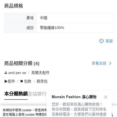
商品規格
產地
中國
成份
聚酯纖維100%
客服
商品相關分類 (4)
查看全部
⛳️ and per se
高爾夫配件
▶配件
◼️ 包款
肩背包
本分類熱銷
全站排行
Munsin Fashion 滿心購物
您好，歡迎來到滿心購物商城！
有任何問題，請直接留下您的姓名
本網站中使用 cookie，欲查詢有關本網站使用 cookie 方式之詳情，及若您不希
及聯絡電話，方便我們以最快速度
熱門標籤
望在電腦上使用 cookie 時應如何變更電腦的 cookie 設定，請參閱本網站「
隱私