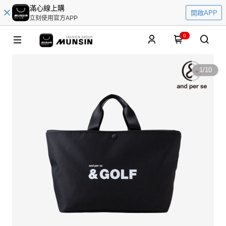
滿心線上購
開啟APP
立刻使用官方APP
0
1
/
10