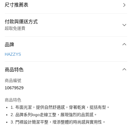
尺寸推薦表
付款與運送方式
超取免運費
付款方式
品牌
信用卡一次付款
HAZZYS
超商取貨付款
商品特色
LINE Pay
商品編號
Apple Pay
10679529
街口支付
商品特色
悠遊付
1. 布面光潔，提供自然舒適感，穿著乾爽，挺括有型。
大哥付你分期
2. 品牌系列logo走線工整，展現強烈的品質感。
相關說明
3. 門襟設計簡潔平整，增添整體的時尚感與實用性。
【大哥付你分期使用說明】
AFTEE先享後付