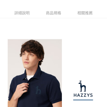
1.本服務由台灣大哥大提供，台灣大哥大用戶可立即使用無須另外申請。
2.付款方式選擇「大哥付你分期」，訂單成立後會自動跳轉到大哥付的交易
相關說明
流程，驗證手機門號後，選擇欲分期的期數、繳款截止日，確認付款後即完
【關於「AFTEE先享後付」】
詳細說明
商品規格
相關推薦
成交易。
ATM付款
AFTEE先享後付是「在收到商品之後才付款」的支付方式。 讓您購物簡單
3.實際核准額度、可分期數及費用金額請依後續交易確認頁面所載為準。
便利好安心！
4.訂單成立30分鐘內，如未前往確認交易或遇審核未通過，訂單將自動取
１．簡單：不需註冊會員、不需綁卡、不需儲值。
運送方式
消。如遇「轉專審核」未通過狀況，表示未達大哥付你分期系統評分，恕無
２．便利：只要手機號碼，簡訊認證，即可結帳。
法說明評估內容。
３．安心：先確認商品／服務後，再付款。
全家取貨付款
【繳款方式說明】
1.分期款項不併入電信帳單，「大哥付你分期」於每月結算日後寄送繳費提
免運費
【「AFTEE先享後付」結帳流程】
醒簡訊。
１．於結帳方式選擇「AFTEE先享後付」後，將跳轉至「AFTEE先享後付」
2.透過簡訊連結打開帳單後，可選擇「超商條碼／台灣大直營門市／銀行轉
付款後全家取貨
結帳頁面，進行簡訊認證並確認金額後，即可完成結帳。
帳／街口支付／iPASS MONEY」等通路繳費。
２．訂單成立數日內，您將收到繳費通知簡訊。
免運費
３．收到繳費通知簡訊後14天內，點擊此簡訊中的連結，可透過四大超商／
【注意事項】
ATM／網路銀行／等多元方式進行付款，方視為交易完成。
萊爾富取貨付款
1.本服務係由「台灣大哥大股份有限公司」（以下簡稱本公司）所提供，讓
※ 請注意：結帳手續完成當下不需立刻繳費，但若您需要取消訂單，請聯絡
用戶於交易時，得透過本服務購買商品或服務，並由商店將買賣／分期付款
免運費
購買商品的店家。未經商家同意取消之訂單仍視為有效，需透過AFTEE先享
買賣價金債權讓與本公司後，依約使用本公司帳單繳交帳款。
後付繳納相關費用。
2.基於同意付款使用「大哥付你分期」之契約關係目的，商店將以您的個人
付款後萊爾富取貨
※ 交易是否成功請以「AFTEE先享後付 」之結帳頁面顯示為準，若有關於
資料（包含姓名、電話或地址）提供予台灣大哥大進項蒐集、處理及利用，
是否繳費成功／繳費後需取消欲退款等相關疑問，請聯繫「AFTEE先享後付
免運費
由本公司與您本人進行分期帳單所需資料之確認、核對及更正。
客戶支援中心」
https://netprotections.freshdesk.com/support/home
3.完整用戶服務條款，請詳閱以下連結：
https://oppay.tw/userRule
7-11取貨付款
【注意事項】
１．透過由恩沛科技股份有限公司提供之「AFTEE先享後付」服務完成之交
免運費
易，需依本服務之必要範圍內提供個人資料，並將交易相關給付款項請求債