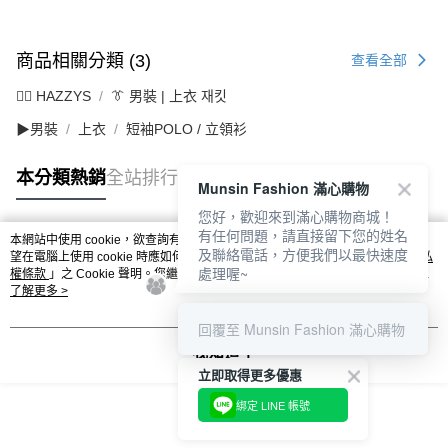
商品相關分類 (3)
查看全部
🐕‍🦺 HAZZYS
👔 男裝 | 上衣 재킷
▶男裝
上衣
短袖POLO / 立領衫
本分類熱銷
全站排行
Munsin Fashion 滿心購物
您好，歡迎來到滿心購物商城！
有任何問題，請直接留下您的姓名
本網站中使用 cookie，欲查詢有關本網站使用 cookie 方式之詳情，及若您不希
及聯絡電話，方便我們以最快速度
熱門標籤
望在電腦上使用 cookie 時應如何變更電腦的 cookie 設定，請參閱本網站「
隱私
處理喔~
權條款
」之 Cookie 聲明。您繼續使用本網站即表示您同意本公司得按本網站使
用條款之 Cookie 聲明使用 cookie。
了解更多 >
回覆至 Munsin Fashion 滿心購物
我知道了
立即取得更多優惠
綁定 LINE 帳號