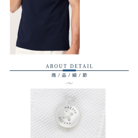
權轉讓予恩沛科技股份有限公司。
付款後7-11取貨
２．關於個人資料處理事宜，請瀏覽以下網址：
免運費
https://aftee.tw/terms/#terms3
３．未成年的使用者請事先徵得法定代理人或監護人之同意方可使用
宅配
「AFTEE先享後付」，若未經同意申辦者引起之損失，本公司不負相關責
任。
免運費
４．使用「AFTEE先享後付」時，將依據個別帳號之用戶狀況，依本公司即
時審查核予不同之上限額度；若仍有額度不足之情形，本公司將視審查結果
離島宅配
請求用戶進行身份認證。
免運費
５．嚴禁一人註冊多個帳號或使用他人資訊註冊。若發現惡意使用之情形，
恩沛科技股份有限公司將有權停止該用戶之使用額度並採取法律行動。