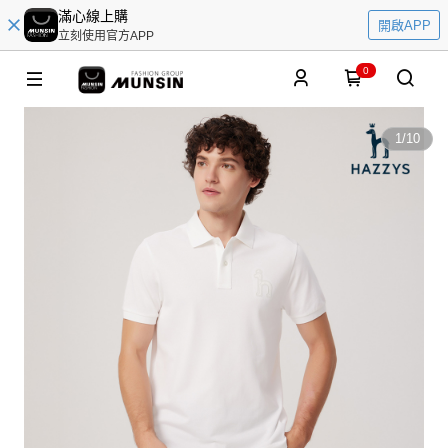
滿心線上購
開啟APP
立刻使用官方APP
0
1
/
10