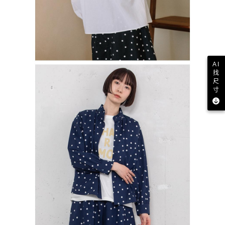
AI
找
尺
寸