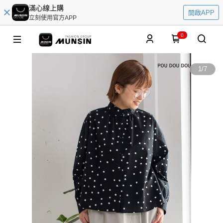
滿心線上購
開啟APP
立刻使用官方APP
0
1
/
7