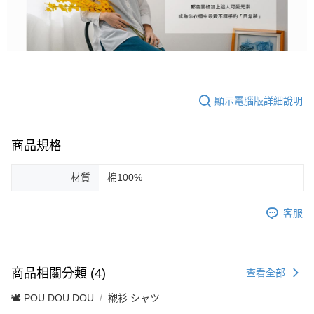
顯示電腦版詳細說明
商品規格
材質
棉100%
客服
商品相關分類 (4)
查看全部
🕊️ POU DOU DOU
襯衫 シャツ