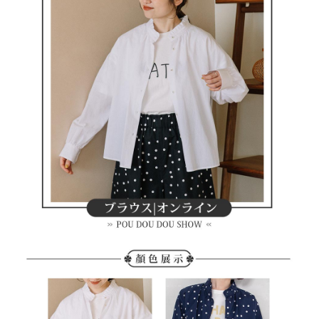
買賣價金債權讓與本公司後，依約使用本公司帳單繳交帳款。
後付繳納相關費用。
2.基於同意付款使用「大哥付你分期」之契約關係目的，商店將以您的個人
付款後萊爾富取貨
※ 交易是否成功請以「AFTEE先享後付 」之結帳頁面顯示為準，若有關於
資料（包含姓名、電話或地址）提供予台灣大哥大進項蒐集、處理及利用，
是否繳費成功／繳費後需取消欲退款等相關疑問，請聯繫「AFTEE先享後付
免運費
由本公司與您本人進行分期帳單所需資料之確認、核對及更正。
客戶支援中心」
https://netprotections.freshdesk.com/support/home
3.完整用戶服務條款，請詳閱以下連結：
https://oppay.tw/userRule
7-11取貨付款
【注意事項】
１．透過由恩沛科技股份有限公司提供之「AFTEE先享後付」服務完成之交
免運費
易，需依本服務之必要範圍內提供個人資料，並將交易相關給付款項請求債
權轉讓予恩沛科技股份有限公司。
付款後7-11取貨
２．關於個人資料處理事宜，請瀏覽以下網址：
免運費
https://aftee.tw/terms/#terms3
３．未成年的使用者請事先徵得法定代理人或監護人之同意方可使用
宅配
「AFTEE先享後付」，若未經同意申辦者引起之損失，本公司不負相關責
任。
免運費
４．使用「AFTEE先享後付」時，將依據個別帳號之用戶狀況，依本公司即
時審查核予不同之上限額度；若仍有額度不足之情形，本公司將視審查結果
離島宅配
請求用戶進行身份認證。
免運費
５．嚴禁一人註冊多個帳號或使用他人資訊註冊。若發現惡意使用之情形，
恩沛科技股份有限公司將有權停止該用戶之使用額度並採取法律行動。