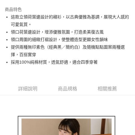
街口支付
商品特色
悠遊付
這款立領荷葉邊設計的襯衫，以古典優雅為基調，展現大人感的
大哥付你分期
可愛氣質。
相關說明
領口荷葉邊設計，增添優雅氛圍，打造柔美復古風
【大哥付你分期使用說明】
領口周圍的細緻打褶設計，使整體造型更顯女性韻味
AFTEE先享後付
1.本服務由台灣大哥大提供，台灣大哥大用戶可立即使用無須另外申請。
提供兩種無印素色（經典黑／簡約白）及隨機點點圖案兩種選
2.付款方式選擇「大哥付你分期」，訂單成立後會自動跳轉到大哥付的交易
相關說明
流程，驗證手機門號後，選擇欲分期的期數、繳款截止日，確認付款後即完
擇，百搭實穿
【關於「AFTEE先享後付」】
成交易。
ATM付款
AFTEE先享後付是「在收到商品之後才付款」的支付方式。 讓您購物簡單
採用100%純棉材質，透氣舒適，適合四季穿著
3.實際核准額度、可分期數及費用金額請依後續交易確認頁面所載為準。
便利好安心！
4.訂單成立30分鐘內，如未前往確認交易或遇審核未通過，訂單將自動取
１．簡單：不需註冊會員、不需綁卡、不需儲值。
運送方式
消。如遇「轉專審核」未通過狀況，表示未達大哥付你分期系統評分，恕無
２．便利：只要手機號碼，簡訊認證，即可結帳。
法說明評估內容。
３．安心：先確認商品／服務後，再付款。
全家取貨付款
【繳款方式說明】
詳細說明
商品規格
相關推薦
1.分期款項不併入電信帳單，「大哥付你分期」於每月結算日後寄送繳費提
免運費
【「AFTEE先享後付」結帳流程】
醒簡訊。
１．於結帳方式選擇「AFTEE先享後付」後，將跳轉至「AFTEE先享後付」
2.透過簡訊連結打開帳單後，可選擇「超商條碼／台灣大直營門市／銀行轉
付款後全家取貨
結帳頁面，進行簡訊認證並確認金額後，即可完成結帳。
帳／街口支付／iPASS MONEY」等通路繳費。
２．訂單成立數日內，您將收到繳費通知簡訊。
免運費
３．收到繳費通知簡訊後14天內，點擊此簡訊中的連結，可透過四大超商／
【注意事項】
ATM／網路銀行／等多元方式進行付款，方視為交易完成。
萊爾富取貨付款
1.本服務係由「台灣大哥大股份有限公司」（以下簡稱本公司）所提供，讓
※ 請注意：結帳手續完成當下不需立刻繳費，但若您需要取消訂單，請聯絡
用戶於交易時，得透過本服務購買商品或服務，並由商店將買賣／分期付款
免運費
購買商品的店家。未經商家同意取消之訂單仍視為有效，需透過AFTEE先享