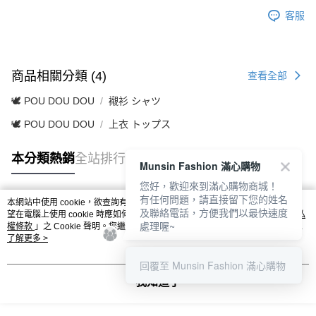
客服
商品相關分類 (4)
查看全部
🕊️ POU DOU DOU
襯衫 シャツ
🕊️ POU DOU DOU
上衣 トップス
本分類熱銷
全站排行
Munsin Fashion 滿心購物
您好，歡迎來到滿心購物商城！
有任何問題，請直接留下您的姓名
本網站中使用 cookie，欲查詢有關本網站使用 cookie 方式之詳情，及若您不希
及聯絡電話，方便我們以最快速度
熱門標籤
望在電腦上使用 cookie 時應如何變更電腦的 cookie 設定，請參閱本網站「
隱私
處理喔~
權條款
」之 Cookie 聲明。您繼續使用本網站即表示您同意本公司得按本網站使
用條款之 Cookie 聲明使用 cookie。
了解更多 >
回覆至 Munsin Fashion 滿心購物
我知道了