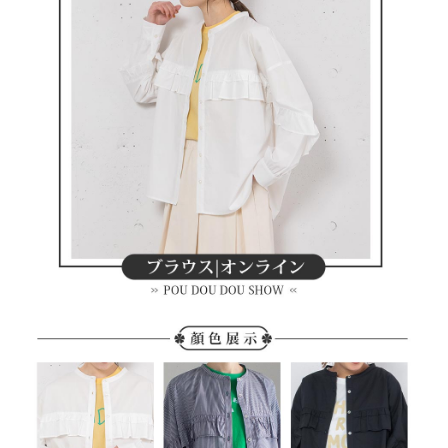
買賣價金債權讓與本公司後，依約使用本公司帳單繳交帳款。
後付繳納相關費用。
2.基於同意付款使用「大哥付你分期」之契約關係目的，商店將以您的個人
付款後萊爾富取貨
※ 交易是否成功請以「AFTEE先享後付 」之結帳頁面顯示為準，若有關於
資料（包含姓名、電話或地址）提供予台灣大哥大進項蒐集、處理及利用，
是否繳費成功／繳費後需取消欲退款等相關疑問，請聯繫「AFTEE先享後付
免運費
由本公司與您本人進行分期帳單所需資料之確認、核對及更正。
客戶支援中心」
https://netprotections.freshdesk.com/support/home
3.完整用戶服務條款，請詳閱以下連結：
https://oppay.tw/userRule
7-11取貨付款
【注意事項】
１．透過由恩沛科技股份有限公司提供之「AFTEE先享後付」服務完成之交
免運費
易，需依本服務之必要範圍內提供個人資料，並將交易相關給付款項請求債
權轉讓予恩沛科技股份有限公司。
付款後7-11取貨
２．關於個人資料處理事宜，請瀏覽以下網址：
免運費
https://aftee.tw/terms/#terms3
３．未成年的使用者請事先徵得法定代理人或監護人之同意方可使用
宅配
「AFTEE先享後付」，若未經同意申辦者引起之損失，本公司不負相關責
任。
免運費
４．使用「AFTEE先享後付」時，將依據個別帳號之用戶狀況，依本公司即
時審查核予不同之上限額度；若仍有額度不足之情形，本公司將視審查結果
離島宅配
請求用戶進行身份認證。
免運費
５．嚴禁一人註冊多個帳號或使用他人資訊註冊。若發現惡意使用之情形，
恩沛科技股份有限公司將有權停止該用戶之使用額度並採取法律行動。