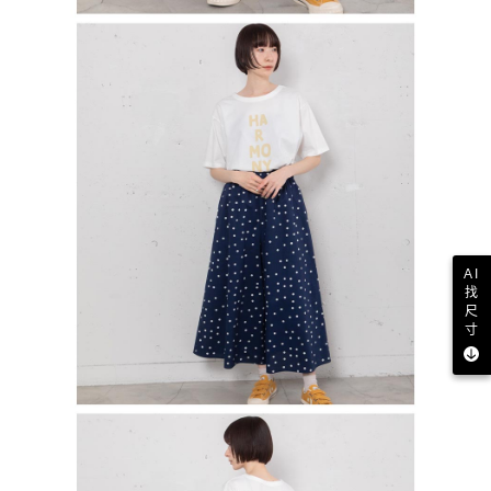
AI
找
尺
寸