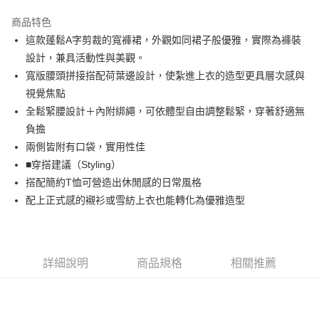
街口支付
商品特色
悠遊付
這款蓬鬆A字剪裁的寬褲裙，外觀如同裙子般優雅，實際為褲裝
大哥付你分期
設計，兼具活動性與美觀。
相關說明
寬版腰頭拼接搭配荷葉邊設計，使紮進上衣的造型更具層次感與
【大哥付你分期使用說明】
視覺焦點
AFTEE先享後付
1.本服務由台灣大哥大提供，台灣大哥大用戶可立即使用無須另外申請。
全鬆緊腰設計＋內附綁繩，可依體型自由調整鬆緊，穿著舒適無
2.付款方式選擇「大哥付你分期」，訂單成立後會自動跳轉到大哥付的交易
相關說明
流程，驗證手機門號後，選擇欲分期的期數、繳款截止日，確認付款後即完
負擔
【關於「AFTEE先享後付」】
成交易。
ATM付款
AFTEE先享後付是「在收到商品之後才付款」的支付方式。 讓您購物簡單
兩側皆附有口袋，實用性佳
3.實際核准額度、可分期數及費用金額請依後續交易確認頁面所載為準。
便利好安心！
■穿搭建議（Styling）
4.訂單成立30分鐘內，如未前往確認交易或遇審核未通過，訂單將自動取
１．簡單：不需註冊會員、不需綁卡、不需儲值。
運送方式
消。如遇「轉專審核」未通過狀況，表示未達大哥付你分期系統評分，恕無
搭配簡約T恤可營造出休閒感的日常風格
２．便利：只要手機號碼，簡訊認證，即可結帳。
法說明評估內容。
３．安心：先確認商品／服務後，再付款。
配上正式感的襯衫或雪紡上衣也能轉化為優雅造型
全家取貨付款
【繳款方式說明】
1.分期款項不併入電信帳單，「大哥付你分期」於每月結算日後寄送繳費提
免運費
【「AFTEE先享後付」結帳流程】
醒簡訊。
１．於結帳方式選擇「AFTEE先享後付」後，將跳轉至「AFTEE先享後付」
2.透過簡訊連結打開帳單後，可選擇「超商條碼／台灣大直營門市／銀行轉
付款後全家取貨
結帳頁面，進行簡訊認證並確認金額後，即可完成結帳。
帳／街口支付／iPASS MONEY」等通路繳費。
２．訂單成立數日內，您將收到繳費通知簡訊。
詳細說明
商品規格
相關推薦
免運費
３．收到繳費通知簡訊後14天內，點擊此簡訊中的連結，可透過四大超商／
【注意事項】
ATM／網路銀行／等多元方式進行付款，方視為交易完成。
萊爾富取貨付款
1.本服務係由「台灣大哥大股份有限公司」（以下簡稱本公司）所提供，讓
※ 請注意：結帳手續完成當下不需立刻繳費，但若您需要取消訂單，請聯絡
用戶於交易時，得透過本服務購買商品或服務，並由商店將買賣／分期付款
免運費
購買商品的店家。未經商家同意取消之訂單仍視為有效，需透過AFTEE先享