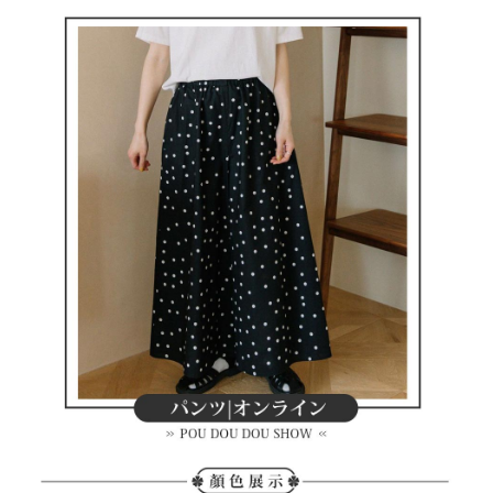
買賣價金債權讓與本公司後，依約使用本公司帳單繳交帳款。
後付繳納相關費用。
2.基於同意付款使用「大哥付你分期」之契約關係目的，商店將以您的個人
付款後萊爾富取貨
※ 交易是否成功請以「AFTEE先享後付 」之結帳頁面顯示為準，若有關於
資料（包含姓名、電話或地址）提供予台灣大哥大進項蒐集、處理及利用，
是否繳費成功／繳費後需取消欲退款等相關疑問，請聯繫「AFTEE先享後付
免運費
由本公司與您本人進行分期帳單所需資料之確認、核對及更正。
客戶支援中心」
https://netprotections.freshdesk.com/support/home
3.完整用戶服務條款，請詳閱以下連結：
https://oppay.tw/userRule
7-11取貨付款
【注意事項】
１．透過由恩沛科技股份有限公司提供之「AFTEE先享後付」服務完成之交
免運費
易，需依本服務之必要範圍內提供個人資料，並將交易相關給付款項請求債
權轉讓予恩沛科技股份有限公司。
付款後7-11取貨
２．關於個人資料處理事宜，請瀏覽以下網址：
免運費
https://aftee.tw/terms/#terms3
３．未成年的使用者請事先徵得法定代理人或監護人之同意方可使用
宅配
「AFTEE先享後付」，若未經同意申辦者引起之損失，本公司不負相關責
任。
免運費
４．使用「AFTEE先享後付」時，將依據個別帳號之用戶狀況，依本公司即
時審查核予不同之上限額度；若仍有額度不足之情形，本公司將視審查結果
離島宅配
請求用戶進行身份認證。
免運費
５．嚴禁一人註冊多個帳號或使用他人資訊註冊。若發現惡意使用之情形，
恩沛科技股份有限公司將有權停止該用戶之使用額度並採取法律行動。