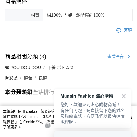
商品規格
材質
棉100% 內襯：聚酯纖維100%
客服
商品相關分類 (3)
查看全部
🕊️ POU DOU DOU
下著 ボトムス
▶女裝
褲裝
長褲
本分類熱銷
全站排行
Munsin Fashion 滿心購物
您好，歡迎來到滿心購物商城！
有任何問題，請直接留下您的姓名
本網站中使用 cookie，欲查詢有關本網站使用 cookie 方式之詳情，及若您不希
及聯絡電話，方便我們以最快速度
熱門標籤
望在電腦上使用 cookie 時應如何變更電腦的 cookie 設定，請參閱本網站「
隱私
處理喔~
權條款
」之 Cookie 聲明。您繼續使用本網站即表示您同意本公司得按本網站使
用條款之 Cookie 聲明使用 cookie。
了解更多 >