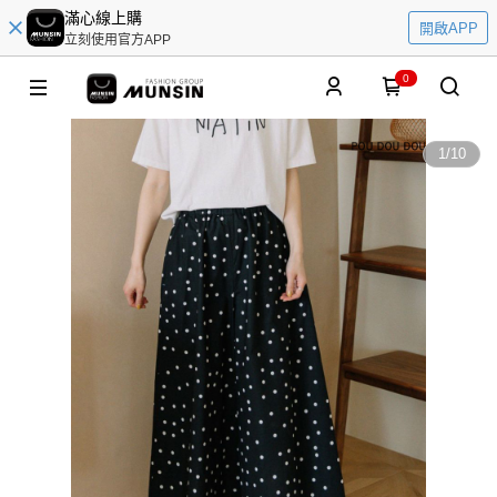
滿心線上購
開啟APP
立刻使用官方APP
0
1
/
10