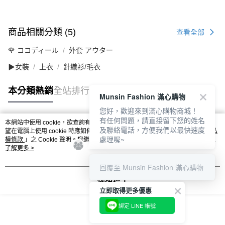
商品相關分類 (5)
查看全部
🌹 ココディール
外套 アウター
▶女裝
上衣
針織衫/毛衣
本分類熱銷
全站排行
Munsin Fashion 滿心購物
您好，歡迎來到滿心購物商城！
有任何問題，請直接留下您的姓名
本網站中使用 cookie，欲查詢有關本網站使用 cookie 方式之詳情，及若您不希
及聯絡電話，方便我們以最快速度
熱門標籤
望在電腦上使用 cookie 時應如何變更電腦的 cookie 設定，請參閱本網站「
隱私
處理喔~
權條款
」之 Cookie 聲明。您繼續使用本網站即表示您同意本公司得按本網站使
用條款之 Cookie 聲明使用 cookie。
了解更多 >
回覆至 Munsin Fashion 滿心購物
我知道了
立即取得更多優惠
綁定 LINE 帳號