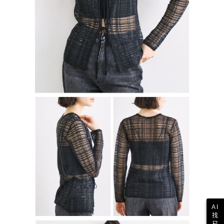
AI
找
尺