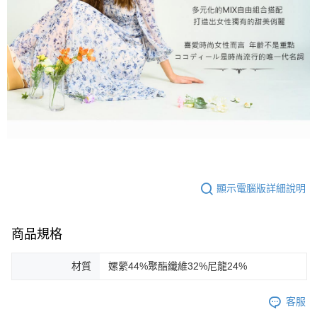
顯示電腦版詳細說明
商品規格
材質
嫘縈44%聚酯纖維32%尼龍24%
客服