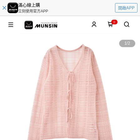
滿心線上購
開啟APP
立刻使用官方APP
0
1
/
2