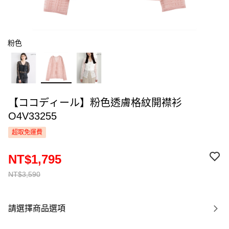
粉色
【ココディール】粉色透膚格紋開襟衫
O4V33255
超取免運費
NT$1,795
NT$3,590
請選擇商品選項