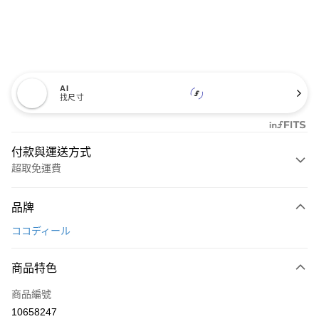
AI
找尺寸
付款與運送方式
超取免運費
付款方式
品牌
信用卡一次付款
ココディール
超商取貨付款
商品特色
LINE Pay
商品編號
Apple Pay
10658247