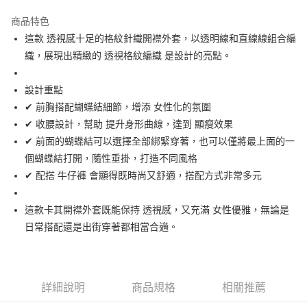
街口支付
商品特色
悠遊付
這款 透視感十足的格紋針織開襟外套，以透明線和直線線組合編
大哥付你分期
織，展現出精緻的 透視格紋編織 是設計的亮點。
相關說明
【大哥付你分期使用說明】
設計重點
AFTEE先享後付
1.本服務由台灣大哥大提供，台灣大哥大用戶可立即使用無須另外申請。
✔ 前胸搭配蝴蝶結細節，增添 女性化的氛圍
2.付款方式選擇「大哥付你分期」，訂單成立後會自動跳轉到大哥付的交易
相關說明
流程，驗證手機門號後，選擇欲分期的期數、繳款截止日，確認付款後即完
✔ 收腰設計，幫助 提升身形曲線，達到 顯瘦效果
【關於「AFTEE先享後付」】
成交易。
ATM付款
AFTEE先享後付是「在收到商品之後才付款」的支付方式。 讓您購物簡單
✔ 前面的蝴蝶結可以選擇全部綁緊穿著，也可以僅將最上面的一
3.實際核准額度、可分期數及費用金額請依後續交易確認頁面所載為準。
便利好安心！
個蝴蝶結打開，隨性垂掛，打造不同風格
4.訂單成立30分鐘內，如未前往確認交易或遇審核未通過，訂單將自動取
１．簡單：不需註冊會員、不需綁卡、不需儲值。
運送方式
消。如遇「轉專審核」未通過狀況，表示未達大哥付你分期系統評分，恕無
✔ 配搭 牛仔褲 會顯得既時尚又舒適，搭配方式非常多元
２．便利：只要手機號碼，簡訊認證，即可結帳。
法說明評估內容。
３．安心：先確認商品／服務後，再付款。
全家取貨付款
【繳款方式說明】
1.分期款項不併入電信帳單，「大哥付你分期」於每月結算日後寄送繳費提
這款卡其開襟外套既能保持 透視感，又充滿 女性優雅，無論是
免運費
【「AFTEE先享後付」結帳流程】
醒簡訊。
１．於結帳方式選擇「AFTEE先享後付」後，將跳轉至「AFTEE先享後付」
日常搭配還是出街穿著都相當合適。
2.透過簡訊連結打開帳單後，可選擇「超商條碼／台灣大直營門市／銀行轉
付款後全家取貨
結帳頁面，進行簡訊認證並確認金額後，即可完成結帳。
帳／街口支付／iPASS MONEY」等通路繳費。
２．訂單成立數日內，您將收到繳費通知簡訊。
免運費
３．收到繳費通知簡訊後14天內，點擊此簡訊中的連結，可透過四大超商／
【注意事項】
ATM／網路銀行／等多元方式進行付款，方視為交易完成。
萊爾富取貨付款
1.本服務係由「台灣大哥大股份有限公司」（以下簡稱本公司）所提供，讓
詳細說明
商品規格
相關推薦
※ 請注意：結帳手續完成當下不需立刻繳費，但若您需要取消訂單，請聯絡
用戶於交易時，得透過本服務購買商品或服務，並由商店將買賣／分期付款
免運費
購買商品的店家。未經商家同意取消之訂單仍視為有效，需透過AFTEE先享