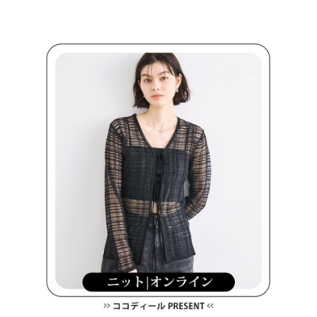
買賣價金債權讓與本公司後，依約使用本公司帳單繳交帳款。
後付繳納相關費用。
2.基於同意付款使用「大哥付你分期」之契約關係目的，商店將以您的個人
付款後萊爾富取貨
※ 交易是否成功請以「AFTEE先享後付 」之結帳頁面顯示為準，若有關於
資料（包含姓名、電話或地址）提供予台灣大哥大進項蒐集、處理及利用，
是否繳費成功／繳費後需取消欲退款等相關疑問，請聯繫「AFTEE先享後付
免運費
由本公司與您本人進行分期帳單所需資料之確認、核對及更正。
客戶支援中心」
https://netprotections.freshdesk.com/support/home
3.完整用戶服務條款，請詳閱以下連結：
https://oppay.tw/userRule
7-11取貨付款
【注意事項】
１．透過由恩沛科技股份有限公司提供之「AFTEE先享後付」服務完成之交
免運費
易，需依本服務之必要範圍內提供個人資料，並將交易相關給付款項請求債
權轉讓予恩沛科技股份有限公司。
付款後7-11取貨
２．關於個人資料處理事宜，請瀏覽以下網址：
免運費
https://aftee.tw/terms/#terms3
３．未成年的使用者請事先徵得法定代理人或監護人之同意方可使用
宅配
「AFTEE先享後付」，若未經同意申辦者引起之損失，本公司不負相關責
任。
免運費
４．使用「AFTEE先享後付」時，將依據個別帳號之用戶狀況，依本公司即
時審查核予不同之上限額度；若仍有額度不足之情形，本公司將視審查結果
離島宅配
請求用戶進行身份認證。
免運費
５．嚴禁一人註冊多個帳號或使用他人資訊註冊。若發現惡意使用之情形，
恩沛科技股份有限公司將有權停止該用戶之使用額度並採取法律行動。