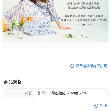
顯示電腦版詳細說明
商品規格
材質
嫘縈44%聚酯纖維32%尼龍24%
客服