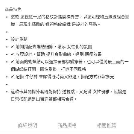
街口支付
商品特色
悠遊付
這款 透視感十足的格紋針織開襟外套，以透明線和直線線組合編
大哥付你分期
織，展現出精緻的 透視格紋編織 是設計的亮點。
相關說明
【大哥付你分期使用說明】
設計重點
AFTEE先享後付
1.本服務由台灣大哥大提供，台灣大哥大用戶可立即使用無須另外申請。
✔ 前胸搭配蝴蝶結細節，增添 女性化的氛圍
2.付款方式選擇「大哥付你分期」，訂單成立後會自動跳轉到大哥付的交易
相關說明
流程，驗證手機門號後，選擇欲分期的期數、繳款截止日，確認付款後即完
✔ 收腰設計，幫助 提升身形曲線，達到 顯瘦效果
【關於「AFTEE先享後付」】
成交易。
ATM付款
AFTEE先享後付是「在收到商品之後才付款」的支付方式。 讓您購物簡單
✔ 前面的蝴蝶結可以選擇全部綁緊穿著，也可以僅將最上面的一
3.實際核准額度、可分期數及費用金額請依後續交易確認頁面所載為準。
便利好安心！
個蝴蝶結打開，隨性垂掛，打造不同風格
4.訂單成立30分鐘內，如未前往確認交易或遇審核未通過，訂單將自動取
１．簡單：不需註冊會員、不需綁卡、不需儲值。
運送方式
消。如遇「轉專審核」未通過狀況，表示未達大哥付你分期系統評分，恕無
✔ 配搭 牛仔褲 會顯得既時尚又舒適，搭配方式非常多元
２．便利：只要手機號碼，簡訊認證，即可結帳。
法說明評估內容。
３．安心：先確認商品／服務後，再付款。
全家取貨付款
【繳款方式說明】
1.分期款項不併入電信帳單，「大哥付你分期」於每月結算日後寄送繳費提
這款卡其開襟外套既能保持 透視感，又充滿 女性優雅，無論是
免運費
【「AFTEE先享後付」結帳流程】
醒簡訊。
１．於結帳方式選擇「AFTEE先享後付」後，將跳轉至「AFTEE先享後付」
日常搭配還是出街穿著都相當合適。
2.透過簡訊連結打開帳單後，可選擇「超商條碼／台灣大直營門市／銀行轉
付款後全家取貨
結帳頁面，進行簡訊認證並確認金額後，即可完成結帳。
帳／街口支付／iPASS MONEY」等通路繳費。
２．訂單成立數日內，您將收到繳費通知簡訊。
免運費
３．收到繳費通知簡訊後14天內，點擊此簡訊中的連結，可透過四大超商／
【注意事項】
ATM／網路銀行／等多元方式進行付款，方視為交易完成。
萊爾富取貨付款
1.本服務係由「台灣大哥大股份有限公司」（以下簡稱本公司）所提供，讓
詳細說明
商品規格
相關推薦
※ 請注意：結帳手續完成當下不需立刻繳費，但若您需要取消訂單，請聯絡
用戶於交易時，得透過本服務購買商品或服務，並由商店將買賣／分期付款
免運費
購買商品的店家。未經商家同意取消之訂單仍視為有效，需透過AFTEE先享