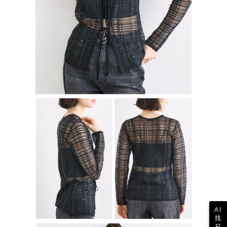
AI
找
尺