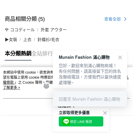
商品相關分類 (5)
查看全部
🌹 ココディール
外套 アウター
▶女裝
上衣
針織衫/毛衣
本分類熱銷
全站排行
Munsin Fashion 滿心購物
您好，歡迎來到滿心購物商城！
有任何問題，請直接留下您的姓名
本網站中使用 cookie，欲查詢有關本網站使用 cookie 方式之詳情，及若您不希
及聯絡電話，方便我們以最快速度
熱門標籤
望在電腦上使用 cookie 時應如何變更電腦的 cookie 設定，請參閱本網站「
隱私
處理喔~
權條款
」之 Cookie 聲明。您繼續使用本網站即表示您同意本公司得按本網站使
用條款之 Cookie 聲明使用 cookie。
了解更多 >
回覆至 Munsin Fashion 滿心購物
我知道了
立即取得更多優惠
綁定 LINE 帳號