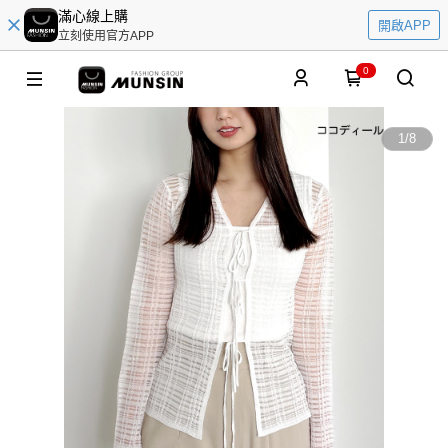
滿心線上購
開啟APP
立刻使用官方APP
0
1
/
8