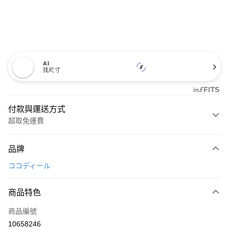
AI
找尺寸
付款與運送方式
超取免運費
付款方式
品牌
信用卡一次付款
ココディール
超商取貨付款
商品特色
LINE Pay
商品編號
Apple Pay
10658246