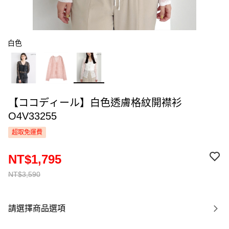
白色
【ココディール】白色透膚格紋開襟衫
O4V33255
超取免運費
NT$1,795
NT$3,590
請選擇商品選項