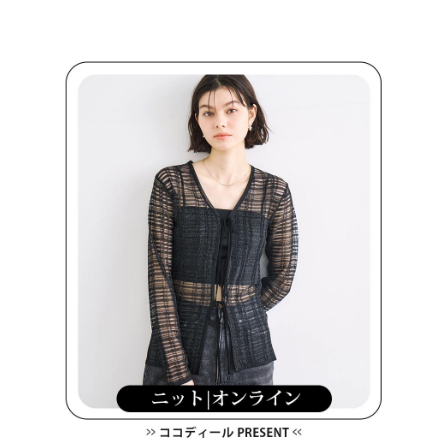
買賣價金債權讓與本公司後，依約使用本公司帳單繳交帳款。
後付繳納相關費用。
2.基於同意付款使用「大哥付你分期」之契約關係目的，商店將以您的個人
付款後萊爾富取貨
※ 交易是否成功請以「AFTEE先享後付 」之結帳頁面顯示為準，若有關於
資料（包含姓名、電話或地址）提供予台灣大哥大進項蒐集、處理及利用，
是否繳費成功／繳費後需取消欲退款等相關疑問，請聯繫「AFTEE先享後付
免運費
由本公司與您本人進行分期帳單所需資料之確認、核對及更正。
客戶支援中心」
https://netprotections.freshdesk.com/support/home
3.完整用戶服務條款，請詳閱以下連結：
https://oppay.tw/userRule
7-11取貨付款
【注意事項】
１．透過由恩沛科技股份有限公司提供之「AFTEE先享後付」服務完成之交
免運費
易，需依本服務之必要範圍內提供個人資料，並將交易相關給付款項請求債
權轉讓予恩沛科技股份有限公司。
付款後7-11取貨
２．關於個人資料處理事宜，請瀏覽以下網址：
免運費
https://aftee.tw/terms/#terms3
３．未成年的使用者請事先徵得法定代理人或監護人之同意方可使用
宅配
「AFTEE先享後付」，若未經同意申辦者引起之損失，本公司不負相關責
任。
免運費
４．使用「AFTEE先享後付」時，將依據個別帳號之用戶狀況，依本公司即
時審查核予不同之上限額度；若仍有額度不足之情形，本公司將視審查結果
離島宅配
請求用戶進行身份認證。
免運費
５．嚴禁一人註冊多個帳號或使用他人資訊註冊。若發現惡意使用之情形，
恩沛科技股份有限公司將有權停止該用戶之使用額度並採取法律行動。