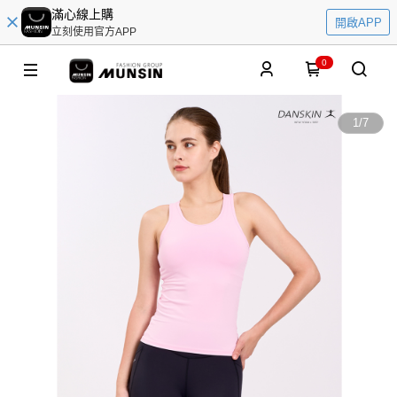
滿心線上購
開啟APP
立刻使用官方APP
0
1
/
7