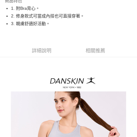
商品特色
悠遊付
1. 附Bra背心。
大哥付你分期
2. 修身款式可當成內搭也可直接穿著。
相關說明
3. 親膚舒適好活動。
【大哥付你分期使用說明】
AFTEE先享後付
1.本服務由台灣大哥大提供，台灣大哥大用戶可立即使用無須另外申請。
2.付款方式選擇「大哥付你分期」，訂單成立後會自動跳轉到大哥付的交易
相關說明
流程，驗證手機門號後，選擇欲分期的期數、繳款截止日，確認付款後即完
【關於「AFTEE先享後付」】
詳細說明
相關推薦
成交易。
ATM付款
AFTEE先享後付是「在收到商品之後才付款」的支付方式。 讓您購物簡單
3.實際核准額度、可分期數及費用金額請依後續交易確認頁面所載為準。
便利好安心！
4.訂單成立30分鐘內，如未前往確認交易或遇審核未通過，訂單將自動取
１．簡單：不需註冊會員、不需綁卡、不需儲值。
運送方式
消。如遇「轉專審核」未通過狀況，表示未達大哥付你分期系統評分，恕無
２．便利：只要手機號碼，簡訊認證，即可結帳。
法說明評估內容。
３．安心：先確認商品／服務後，再付款。
全家取貨付款
【繳款方式說明】
1.分期款項不併入電信帳單，「大哥付你分期」於每月結算日後寄送繳費提
每筆NT$80，滿NT$2,000(含以上)免運費
【「AFTEE先享後付」結帳流程】
醒簡訊。
１．於結帳方式選擇「AFTEE先享後付」後，將跳轉至「AFTEE先享後付」
2.透過簡訊連結打開帳單後，可選擇「超商條碼／台灣大直營門市／銀行轉
付款後全家取貨
結帳頁面，進行簡訊認證並確認金額後，即可完成結帳。
帳／街口支付／iPASS MONEY」等通路繳費。
２．訂單成立數日內，您將收到繳費通知簡訊。
每筆NT$80，滿NT$2,000(含以上)免運費
３．收到繳費通知簡訊後14天內，點擊此簡訊中的連結，可透過四大超商／
【注意事項】
ATM／網路銀行／等多元方式進行付款，方視為交易完成。
萊爾富取貨付款
1.本服務係由「台灣大哥大股份有限公司」（以下簡稱本公司）所提供，讓
※ 請注意：結帳手續完成當下不需立刻繳費，但若您需要取消訂單，請聯絡
用戶於交易時，得透過本服務購買商品或服務，並由商店將買賣／分期付款
每筆NT$80，滿NT$2,000(含以上)免運費
購買商品的店家。未經商家同意取消之訂單仍視為有效，需透過AFTEE先享
買賣價金債權讓與本公司後，依約使用本公司帳單繳交帳款。
後付繳納相關費用。
2.基於同意付款使用「大哥付你分期」之契約關係目的，商店將以您的個人
付款後萊爾富取貨
※ 交易是否成功請以「AFTEE先享後付 」之結帳頁面顯示為準，若有關於