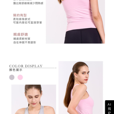
AI
找
尺