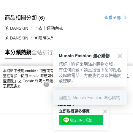
商品相關分類 (6)
查看全部
🤸 DANSKIN
上衣｜運動內衣
🤸 DANSKIN
🌟限時6折
本分類熱銷
全站排行
Munsin Fashion 滿心購物
您好，歡迎來到滿心購物商城！
有任何問題，請直接留下您的姓名
本網站中使用 cookie，欲查詢有關本網站使用 cookie 方式之詳情，及若您不希
及聯絡電話，方便我們以最快速度
熱門標籤
望在電腦上使用 cookie 時應如何變更電腦的 cookie 設定，請參閱本網站「
隱私
處理喔~
權條款
」之 Cookie 聲明。您繼續使用本網站即表示您同意本公司得按本網站使
用條款之 Cookie 聲明使用 cookie。
了解更多 >
回覆至 Munsin Fashion 滿心購物
我知道了
立即取得更多優惠
綁定 LINE 帳號